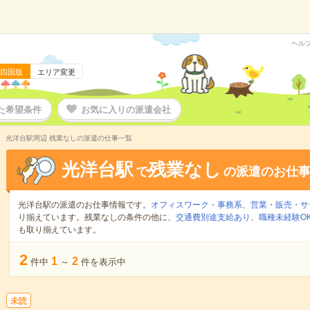
ヘル
四国版
エリア変更
た希望条件
お気に入りの派遣会社
光洋台駅周辺 残業なしの派遣の仕事一覧
光洋台駅
残業なし
で
の派遣のお仕
光洋台駅の派遣のお仕事情報です。
オフィスワーク・事務系
、
営業・販売・サ
り揃えています。残業なしの条件の他に、
交通費別途支給あり
、
職種未経験O
も取り揃えています。
2
1
2
件中
～
件を表示中
未読