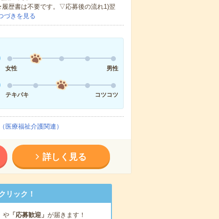
★履歴書は不要です。▽応募後の流れ1)翌
つづきを見る
女性
男性
テキパキ
コツコツ
（医療福祉介護関連）
詳しく見る
クリック！
」
や
「応募歓迎」
が届きます！