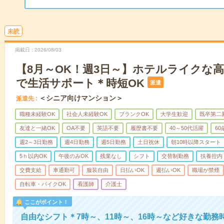
未読
掲載日
2026/08/03
【8月～OK！週3日～】ホテルライクな
で生活サポート＊時短OK
派遣
＜シニア向けマンション＞
派遣先
職種未経験OK
社会人未経験OK
ブランクOK
大学生歓迎
既卒第二
友達と一緒OK
OA不要
英語不要
履歴書不要
40～50代活躍
6
週2～3日勤務
週4日勤務
週5日勤務
土日祝休
朝10時以降スタート
5ｈ以内OK
午後のみOK
残業なし
シフト
交替制勤務
扶養控内
交費支給
車通勤可
服装自由
日払いOK
週払いOK
職場が禁煙
自転車・バイクOK
看護師
介護士
ここがポイント！
自由なシフト＊7時～、11時～、16時～など好きな勤務