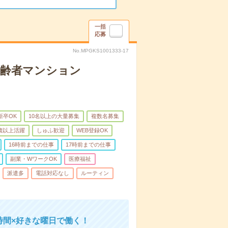
一括
応募
No.MPGKS1001333-17
高齢者マンション
新卒OK
10名以上の大量募集
複数名募集
0歳以上活躍
しゅふ歓迎
WEB登録OK
16時前までの仕事
17時前までの仕事
副業・WワークOK
医療福祉
派遣多
電話対応なし
ルーティン
時間×好きな曜日で働く！