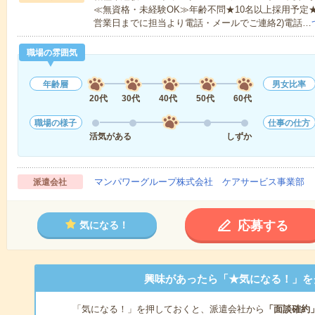
≪無資格・未経験OK≫年齢不問★10名以上採用予定
営業日までに担当より電話・メールでご連絡2)電話…
職場の雰囲気
年齢層
男女比率
20代
30代
40代
50代
60代
職場の様子
仕事の仕方
活気がある
しずか
マンパワーグループ株式会社 ケアサービス事業部 
派遣会社
応募する
気になる！
興味があったら「★気になる！」を
「気になる！」を押しておくと、派遣会社から
「面談確約