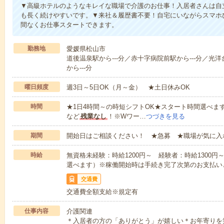
▼高級ホテルのようなキレイな職場で介護のお仕事！入居者さんは自
も長く続けやすいです。▼来社＆履歴書不要！自宅にいながらスマホ
間なくお仕事スタートできます。
勤務地
愛媛県松山市
道後温泉駅から---分／赤十字病院前駅から---分／光洋
から---分
曜日頻度
週3日～5日OK（月～金） ★土日休みOK
時間
★1日4時間～の時短シフトOK★スタート時間選べます！7:00～1
など
残業なし
！※Wワー…
つづきを見る
期間
開始日はご相談ください！ ★急募 ★職場が気に入
時給
無資格未経験：時給1200円～ 経験者：時給1300
選べます）※稼働開始時は手続き完了次第のお支払い
交通費
交通費全額支給※規定有
仕事内容
介護関連
＊入居者の方の「ありがとう」が嬉しい＊お年寄りを