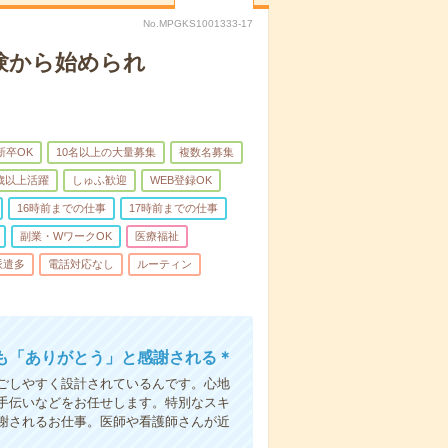
No.MPGKS1001333-17
験から始められ
新卒OK
10名以上の大量募集
複数名募集
0歳以上活躍
しゅふ歓迎
WEB登録OK
16時前までの仕事
17時前までの仕事
副業・WワークOK
医療福祉
派遣多
電話対応なし
ルーティン
も「ありがとう」と感謝される＊
ごしやすく設計されているんです。心地
手伝いなどをお任せします。特別なスキ
謝されるお仕事。医師や看護師さんが近