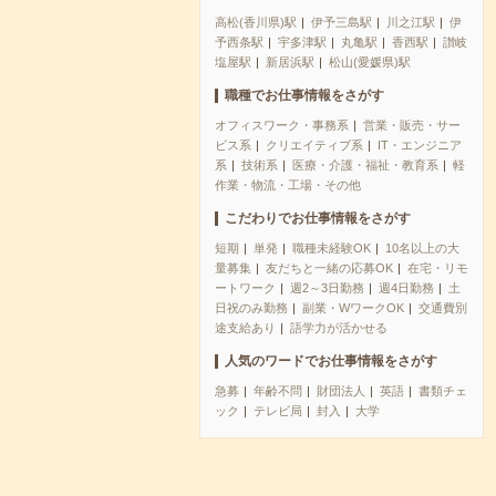
高松(香川県)駅
伊予三島駅
川之江駅
伊
予西条駅
宇多津駅
丸亀駅
香西駅
讃岐
塩屋駅
新居浜駅
松山(愛媛県)駅
職種でお仕事情報をさがす
オフィスワーク・事務系
営業・販売・サー
ビス系
クリエイティブ系
IT・エンジニア
系
技術系
医療・介護・福祉・教育系
軽
作業・物流・工場・その他
こだわりでお仕事情報をさがす
短期
単発
職種未経験OK
10名以上の大
量募集
友だちと一緒の応募OK
在宅・リモ
ートワーク
週2～3日勤務
週4日勤務
土
日祝のみ勤務
副業・WワークOK
交通費別
途支給あり
語学力が活かせる
人気のワードでお仕事情報をさがす
急募
年齢不問
財団法人
英語
書類チェ
ック
テレビ局
封入
大学