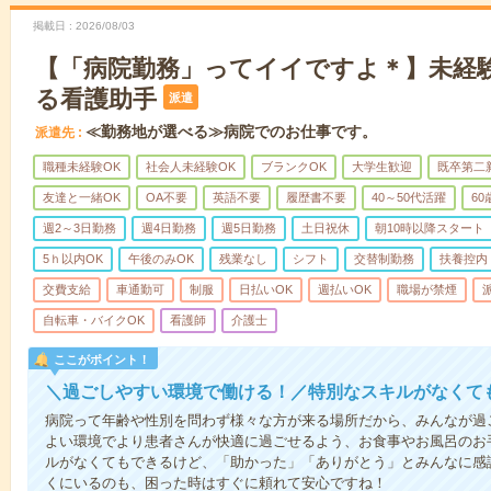
掲載日
2026/08/03
【「病院勤務」ってイイですよ＊】未経
る看護助手
派遣
≪勤務地が選べる≫病院でのお仕事です。
派遣先
職種未経験OK
社会人未経験OK
ブランクOK
大学生歓迎
既卒第二
友達と一緒OK
OA不要
英語不要
履歴書不要
40～50代活躍
6
週2～3日勤務
週4日勤務
週5日勤務
土日祝休
朝10時以降スタート
5ｈ以内OK
午後のみOK
残業なし
シフト
交替制勤務
扶養控内
交費支給
車通勤可
制服
日払いOK
週払いOK
職場が禁煙
自転車・バイクOK
看護師
介護士
ここがポイント！
＼過ごしやすい環境で働ける！／特別なスキルがなくて
病院って年齢や性別を問わず様々な方が来る場所だから、みんなが過
よい環境でより患者さんが快適に過ごせるよう、お食事やお風呂のお
ルがなくてもできるけど、「助かった」「ありがとう」とみんなに感
くにいるのも、困った時はすぐに頼れて安心ですね！