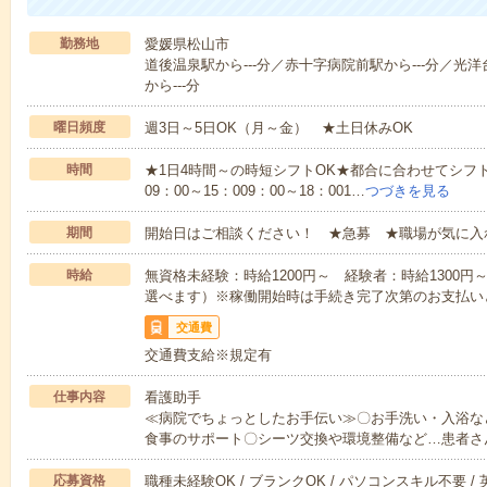
勤務地
愛媛県松山市
道後温泉駅から---分／赤十字病院前駅から---分／光洋
から---分
曜日頻度
週3日～5日OK（月～金） ★土日休みOK
時間
★1日4時間～の時短シフトOK★都合に合わせてシフト
09：00～15：009：00～18：001…
つづきを見る
期間
開始日はご相談ください！ ★急募 ★職場が気に入
時給
無資格未経験：時給1200円～ 経験者：時給1300
選べます）※稼働開始時は手続き完了次第のお支払い
交通費
交通費支給※規定有
仕事内容
看護助手
≪病院でちょっとしたお手伝い≫〇お手洗い・入浴な
食事のサポート〇シーツ交換や環境整備など…患者さ
応募資格
職種未経験OK / ブランクOK / パソコンスキル不要 /