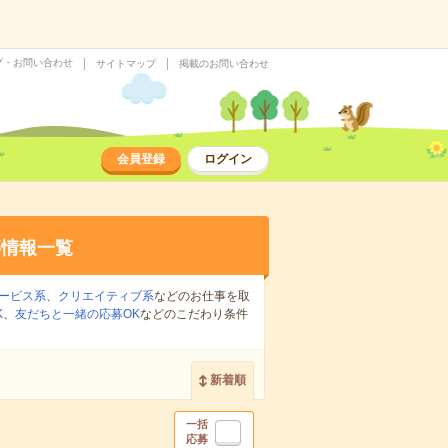
プ・お問い合わせ
サイトマップ
掲載のお問い合わせ
会員登録
ログイン
事情報一覧
ービス系
、
クリエイティブ系
などのお仕事を取
K
、
友だちと一緒の応募OK
などのこだわり条件
新着順
一括
応募