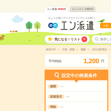
エン派遣
3585
件
エンバイト
7257
件
ちょうど良いワークライフバランスが叶う
中国・
気になる！リスト
0
保存し
派遣TOP
中国・四国
愛媛
光洋台駅周辺
,
1
2
0
0
平均時給:
円
設定中の検索条件
期間
---
派遣形式
---
時給
---