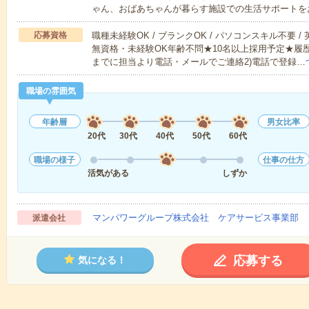
ゃん、おばあちゃんが暮らす施設での生活サポートを
応募資格
職種未経験OK / ブランクOK / パソコンスキル不要 /
無資格・未経験OK年齢不問★10名以上採用予定★履
までに担当より電話・メールでご連絡2)電話で登録…
職場の雰囲気
年齢層
男女比率
20代
30代
40代
50代
60代
職場の様子
仕事の仕方
活気がある
しずか
マンパワーグループ株式会社 ケアサービス事業部 
派遣会社
応募する
気になる！