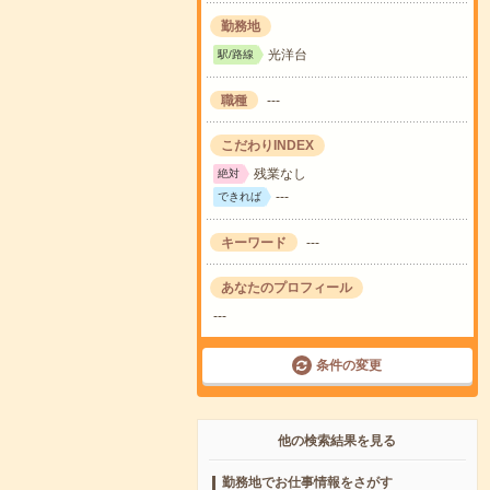
勤務地
光洋台
駅/路線
職種
---
こだわりINDEX
残業なし
絶対
---
できれば
キーワード
---
あなたのプロフィール
---
条件の変更
他の検索結果を見る
勤務地でお仕事情報をさがす