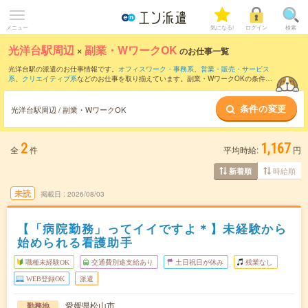
メニュー
気になる!
ログイン
検索
光洋台駅周辺
×
副業・WワークOK
のお仕事一覧
光洋台駅の派遣のお仕事情報です。
オフィスワーク・事務系
、
営業・販売・サービス
系
、
クリエイティブ系
などのお仕事を取り揃えています。副業・WワークOKの条件の
他に、
交通費別途支給あり
、
職種未経験OK
、
友だちと一緒の応募OK
などのこだわり
条件も取り揃えています。
条件の変更
光洋台駅周辺 / 副業・WワークOK
2
1,167
全
件
平均時給:
円
時給順
新着順
未読
掲載日
2026/08/03
【「病院勤務」ってイイですよ＊】未経験から
始められる看護助手
職種未経験OK
交通費別途支給あり
土日祝日が休み
残業なし
WEB登録OK
派遣
愛媛県松山市
勤務地