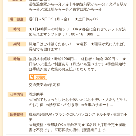
道後温泉駅から---分／赤十字病院前駅から---分／光洋台駅か
ら---分／堀江駅から---分／東雲口駅から---分
週3日～5日OK（月～金） ★土日休みOK
曜日頻度
★1日4時間～の時短シフトOK★都合に合わせてシフトが決
時間
められますシフト例：7：00～16：009：…
開始日はご相談ください！ ★急募 ★職場が気に入れば、
期間
長期でも働けます！
無資格未経験：時給1200円～ 経験者：時給1300円～ ★
時給
日払い／週払い制度あり（月払いも選べます）※稼働開始時
は手続き完了次第のお支払いとなります。
交通費
交通費支給※規定有
看護助手
仕事内容
≪病院でちょっとしたお手伝い≫〇お手洗い・入浴など生活
のお手伝い○診察室への付き添い○食事のサポート…
職種未経験OK / ブランクOK / パソコンスキル不要 / 英語力不
応募資格
要
≪無資格・未経験OK≫年齢不問★10名以上採用予定★履歴
書は不要です。▽応募後の流れ1)翌営業日まで…