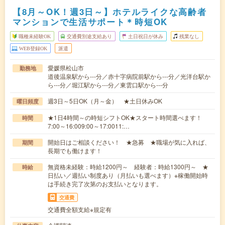
【8月～OK！週3日～】ホテルライクな高齢者
マンションで生活サポート＊時短OK
職種未経験OK
交通費別途支給あり
土日祝日が休み
残業なし
WEB登録OK
派遣
愛媛県松山市
勤務地
道後温泉駅から---分／赤十字病院前駅から---分／光洋台駅か
ら---分／堀江駅から---分／東雲口駅から---分
週3日～5日OK（月～金） ★土日休みOK
曜日頻度
★1日4時間～の時短シフトOK★スタート時間選べます！
時間
7:00～16:009:00～17:0011:…
開始日はご相談ください！ ★急募 ★職場が気に入れば、
期間
長期でも働けます！
無資格未経験：時給1200円～ 経験者：時給1300円～ ★
時給
日払い／週払い制度あり（月払いも選べます）※稼働開始時
は手続き完了次第のお支払いとなります。
交通費
交通費全額支給※規定有