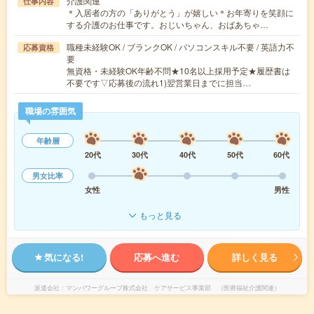
介護関連
仕事内容
＊入居者の方の「ありがとう」が嬉しい＊お年寄りを笑顔に
する介護のお仕事です。おじいちゃん、おばあちゃ…
職種未経験OK / ブランクOK / パソコンスキル不要 / 英語力不
応募資格
要
無資格・未経験OK年齢不問★10名以上採用予定★履歴書は
不要です▽応募後の流れ1)翌営業日までに担当…
職場の雰囲気
年齢層
20代
30代
40代
50代
60代
男女比率
女性
男性
もっと見る
気になる!
応募へ進む
詳しく見る
派遣会社
マンパワーグループ株式会社 ケアサービス事業部 （医療福祉介護関連）