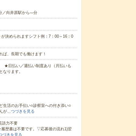
分／向井原駅から---分
が決められますシフト例：7：00～16：0
れば、長期でも働けます！
円～ ★日払い／週払い制度あり（月払いも
となります。
ど生活のお手伝い○診察室への付き添い○
んが…
つづきを見る
 英語力不要
★履歴書は不要です。▽応募後の流れ1)翌
つづきを見る