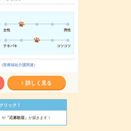
女性
男性
テキパキ
コツコツ
（医療福祉介護関連）
詳しく見る
クリック！
」
や
「応募歓迎」
が届きます！