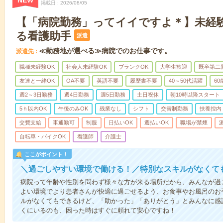
NEW
掲載日
2026/08/05
【「病院勤務」ってイイですよ＊】未経
る看護助手
派遣
≪勤務地が選べる≫病院でのお仕事です。
派遣先
職種未経験OK
社会人未経験OK
ブランクOK
大学生歓迎
既卒第二
友達と一緒OK
OA不要
英語不要
履歴書不要
40～50代活躍
6
週2～3日勤務
週4日勤務
週5日勤務
土日祝休
朝10時以降スタート
5ｈ以内OK
午後のみOK
残業なし
シフト
交替制勤務
扶養控内
交費支給
車通勤可
制服
日払いOK
週払いOK
職場が禁煙
自転車・バイクOK
看護師
介護士
ここがポイント！
＼過ごしやすい環境で働ける！／特別なスキルがなくて
病院って年齢や性別を問わず様々な方が来る場所だから、みんなが過
よい環境でより患者さんが快適に過ごせるよう、お食事やお風呂のお
ルがなくてもできるけど、「助かった」「ありがとう」とみんなに感
くにいるのも、困った時はすぐに頼れて安心ですね！