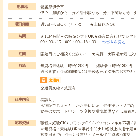
勤務地
愛媛県伊予市
伊予上灘駅から---分／郡中駅から---分／下灘駅から---
曜日頻度
週3日～5日OK（月～金） ★土日休みOK
時間
★1日4時間～の時短シフトOK★都合に合わせてシフト
09：00～15：009：00～18：001…
つづきを見る
期間
開始日はご相談ください！ ★急募 ★職場が気に入
時給
無資格未経験：時給1200円～ 経験者：時給1300
選べます）※稼働開始時は手続き完了次第のお支払い
交通費
交通費支給※規定有
仕事内容
看護助手
≪病院でちょっとしたお手伝い≫〇お手洗い・入浴な
食事のサポート〇シーツ交換や環境整備など…患者さ
応募資格
職種未経験OK / ブランクOK / パソコンスキル不要 /
≪無資格・未経験OK≫年齢不問★10名以上採用予定
営業日までに担当より電話・メールでご連絡2)電話…