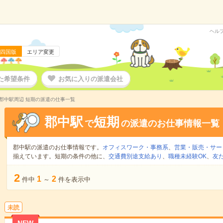
ヘル
四国版
エリア変更
た希望条件
お気に入りの派遣会社
郡中駅周辺 短期の派遣の仕事一覧
郡中駅
短期
で
の派遣のお仕事情報一覧
郡中駅の派遣のお仕事情報です。
オフィスワーク・事務系
、
営業・販売・サー
揃えています。短期の条件の他に、
交通費別途支給あり
、
職種未経験OK
、
友
2
1
2
件中
～
件を表示中
未読