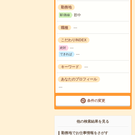
勤務地
郡中
駅/路線
職種
---
こだわりINDEX
---
絶対
---
できれば
キーワード
---
あなたのプロフィール
---
条件の変更
他の検索結果を見る
勤務地でお仕事情報をさがす