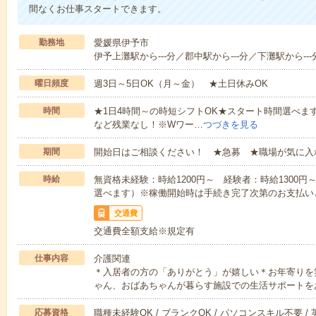
間なくお仕事スタートできます。
勤務地
愛媛県伊予市
伊予上灘駅から---分／郡中駅から---分／下灘駅から---
曜日頻度
週3日～5日OK（月～金） ★土日休みOK
時間
★1日4時間～の時短シフトOK★スタート時間選べます！7:00～1
など残業なし！※Wワー…
つづきを見る
期間
開始日はご相談ください！ ★急募 ★職場が気に入
時給
無資格未経験：時給1200円～ 経験者：時給1300
選べます）※稼働開始時は手続き完了次第のお支払い
交通費
交通費全額支給※規定有
仕事内容
介護関連
＊入居者の方の「ありがとう」が嬉しい＊お年寄りを
ゃん、おばあちゃんが暮らす施設での生活サポートを
応募資格
職種未経験OK / ブランクOK / パソコンスキル不要 /