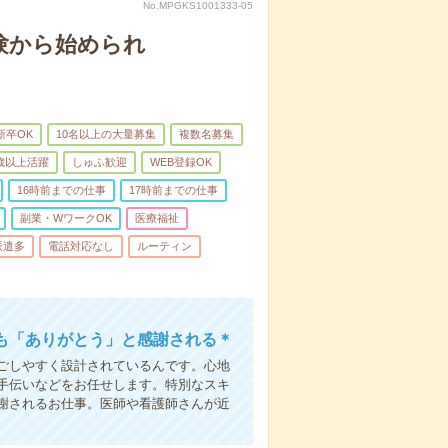
No.MPGKS1001333-05
験から始められ
新卒OK
10名以上の大量募集
複数名募集
0歳以上活躍
しゅふ歓迎
WEB登録OK
16時前までの仕事
17時前までの仕事
副業・WワークOK
医療福祉
派遣多
電話対応なし
ルーティン
も「ありがとう」と感謝される＊
ごしやすく設計されているんです。心地
手伝いなどをお任せします。特別なスキ
謝されるお仕事。医師や看護師さんが近