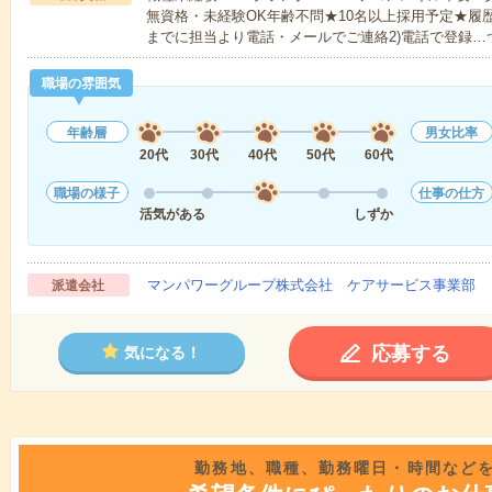
無資格・未経験OK年齢不問★10名以上採用予定★履
までに担当より電話・メールでご連絡2)電話で登録…
職場の雰囲気
年齢層
男女比率
20代
30代
40代
50代
60代
職場の様子
仕事の仕方
活気がある
しずか
マンパワーグループ株式会社 ケアサービス事業部 
派遣会社
応募する
気になる！
勤務地、職種、勤務曜日・時間など