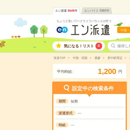
エン派遣
3645
件
エンバイト
7257
件
ちょうど良いワークライフバランスが叶う
中国・
気になる！リスト
0
保存し
派遣TOP
中国・四国
愛媛
郡中駅周辺
,
1
2
0
0
平均時給:
円
設定中の検索条件
期間
短期
派遣形式
---
時給
---