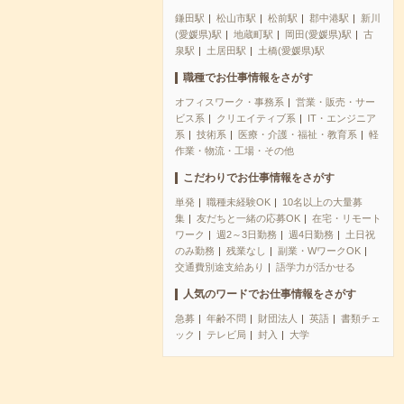
鎌田駅
松山市駅
松前駅
郡中港駅
新川
(愛媛県)駅
地蔵町駅
岡田(愛媛県)駅
古
泉駅
土居田駅
土橋(愛媛県)駅
職種でお仕事情報をさがす
オフィスワーク・事務系
営業・販売・サー
ビス系
クリエイティブ系
IT・エンジニア
系
技術系
医療・介護・福祉・教育系
軽
作業・物流・工場・その他
こだわりでお仕事情報をさがす
単発
職種未経験OK
10名以上の大量募
集
友だちと一緒の応募OK
在宅・リモート
ワーク
週2～3日勤務
週4日勤務
土日祝
のみ勤務
残業なし
副業・WワークOK
交通費別途支給あり
語学力が活かせる
人気のワードでお仕事情報をさがす
急募
年齢不問
財団法人
英語
書類チェ
ック
テレビ局
封入
大学