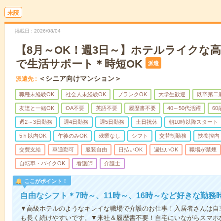
未読
掲載日
2026/08/04
【8月～OK！週3日～】ホテルライクな
で生活サポート＊時短OK
派遣
＜シニア向けマンション＞
派遣先
職種未経験OK
社会人未経験OK
ブランクOK
大学生歓迎
既卒第二
友達と一緒OK
OA不要
英語不要
履歴書不要
40～50代活躍
6
週2～3日勤務
週4日勤務
週5日勤務
土日祝休
朝10時以降スタート
5ｈ以内OK
午後のみOK
残業なし
シフト
交替制勤務
扶養控内
交費支給
車通勤可
服装自由
日払いOK
週払いOK
職場が禁煙
自転車・バイクOK
看護師
介護士
ここがポイント！
自由なシフト＊7時～、11時～、16時～など好きな勤務
▼高級ホテルのようなキレイな職場で介護のお仕事！入居者さんは自
も長く続けやすいです。▼来社＆履歴書不要！自宅にいながらスマホ