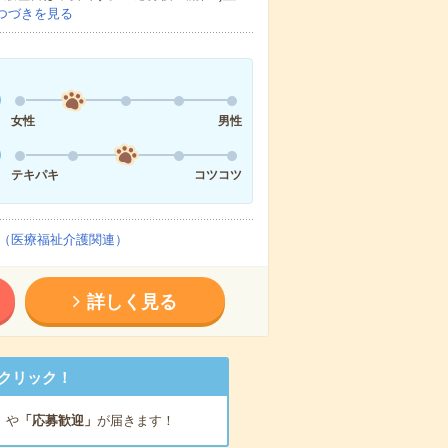
つづきを見る
女性
男性
テキパキ
コツコツ
（医療福祉介護関連）
詳しく見る
クリック！
」
や
「応募歓迎」
が届きます！