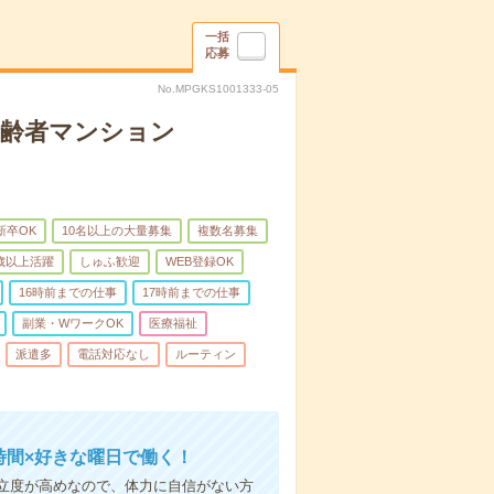
一括
応募
No.MPGKS1001333-05
高齢者マンション
新卒OK
10名以上の大量募集
複数名募集
0歳以上活躍
しゅふ歓迎
WEB登録OK
16時前までの仕事
17時前までの仕事
副業・WワークOK
医療福祉
派遣多
電話対応なし
ルーティン
時間×好きな曜日で働く！
立度が高めなので、体力に自信がない方