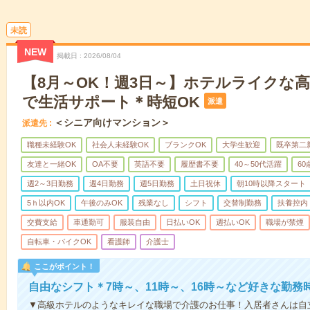
未読
NEW
掲載日
2026/08/04
【8月～OK！週3日～】ホテルライクな
で生活サポート＊時短OK
派遣
＜シニア向けマンション＞
派遣先
職種未経験OK
社会人未経験OK
ブランクOK
大学生歓迎
既卒第二
友達と一緒OK
OA不要
英語不要
履歴書不要
40～50代活躍
6
週2～3日勤務
週4日勤務
週5日勤務
土日祝休
朝10時以降スタート
5ｈ以内OK
午後のみOK
残業なし
シフト
交替制勤務
扶養控内
交費支給
車通勤可
服装自由
日払いOK
週払いOK
職場が禁煙
自転車・バイクOK
看護師
介護士
ここがポイント！
自由なシフト＊7時～、11時～、16時～など好きな勤務
▼高級ホテルのようなキレイな職場で介護のお仕事！入居者さんは自