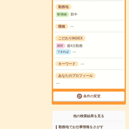
勤務地
郡中
駅/路線
職種
---
こだわりINDEX
週4日勤務
絶対
---
できれば
キーワード
---
あなたのプロフィール
---
条件の変更
他の検索結果を見る
勤務地でお仕事情報をさがす