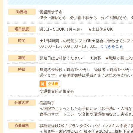
勤務地
愛媛県伊予市
伊予上灘駅から---分／郡中駅から---分／下灘駅から---
曜日頻度
週3日～5日OK（月～金） ★土日休みOK
時間
★1日4時間～の時短シフトOK★都合に合わせてシフト
09：00～15：009：00～18：001…
つづきを見る
期間
開始日はご相談ください！ ★急募 ★職場が気に入
時給
無資格未経験：時給1200円～ 経験者：時給1300
選べます）※稼働開始時は手続き完了次第のお支払い
交通費
交通費支給※規定有
仕事内容
看護助手
≪病院でちょっとしたお手伝い≫〇お手洗い・入浴な
食事のサポート〇シーツ交換や環境整備など…患者さ
応募資格
職種未経験OK / ブランクOK / パソコンスキル不要 /
≪無資格・未経験OK≫年齢不問★10名以上採用予定