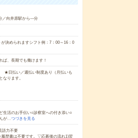
分／向井原駅から---分
が決められますシフト例：7：00～16：0
れば、長期でも働けます！
円～ ★日払い／週払い制度あり（月払いも
となります。
ど生活のお手伝い○診察室への付き添い○
んが…
つづきを見る
 英語力不要
★履歴書は不要です。▽応募後の流れ1)翌