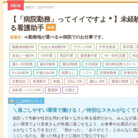
NEW
掲載日
2026/08/05
【「病院勤務」ってイイですよ＊】未経
る看護助手
派遣
≪勤務地が選べる≫病院でのお仕事です。
派遣先
職種未経験OK
社会人未経験OK
ブランクOK
大学生歓迎
既卒第二
友達と一緒OK
OA不要
英語不要
履歴書不要
40～50代活躍
6
週2～3日勤務
週4日勤務
週5日勤務
土日祝休
朝10時以降スタート
5ｈ以内OK
午後のみOK
残業なし
シフト
交替制勤務
扶養控内
交費支給
車通勤可
制服
日払いOK
週払いOK
職場が禁煙
自転車・バイクOK
看護師
介護士
ここがポイント！
＼過ごしやすい環境で働ける！／特別なスキルがなくて
病院って年齢や性別を問わず様々な方が来る場所だから、みんなが過
よい環境でより患者さんが快適に過ごせるよう、お食事やお風呂のお
ルがなくてもできるけど、「助かった」「ありがとう」とみんなに感
くにいるのも、困った時はすぐに頼れて安心ですね！