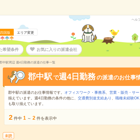
ヘル
四国版
エリア変更
た希望条件
お気に入りの派遣会社
郡中駅周辺 週4日勤務の派遣の仕事一覧
郡中駅
週4日勤務
で
の派遣のお仕事
郡中駅の派遣のお仕事情報です。
オフィスワーク・事務系
、
営業・販売・サー
揃えています。週4日勤務の条件の他に、
交通費別途支給あり
、
職種未経験OK
も取り揃えています。
2
1
2
件中
～
件を表示中
未読