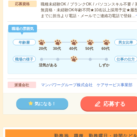
応募資格
職種未経験OK / ブランクOK / パソコンスキル不要 /
無資格・未経験OK年齢不問★10名以上採用予定★履
までに担当より電話・メールでご連絡2)電話で登録…
職場の雰囲気
年齢層
男女比率
20代
30代
40代
50代
60代
職場の様子
仕事の仕方
活気がある
しずか
マンパワーグループ株式会社 ケアサービス事業部 
派遣会社
応募する
気になる！
勤務地、職種、勤務曜日・時間など