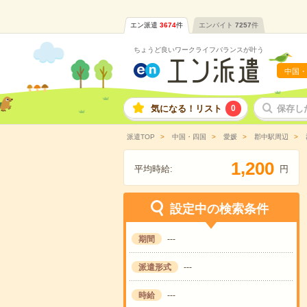
エン派遣
3674
件
エンバイト
7257
件
ちょうど良いワークライフバランスが叶う
中国・
気になる！リスト
0
保存し
派遣TOP
中国・四国
愛媛
郡中駅周辺
,
1
2
0
0
平均時給:
円
設定中の検索条件
期間
---
派遣形式
---
時給
---