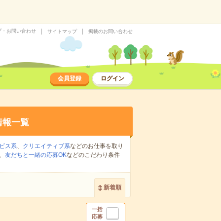
プ・お問い合わせ
サイトマップ
掲載のお問い合わせ
会員登録
ログイン
情報一覧
ビス系
、
クリエイティブ系
などのお仕事を取り
、
友だちと一緒の応募OK
などのこだわり条件
新着順
一括
応募