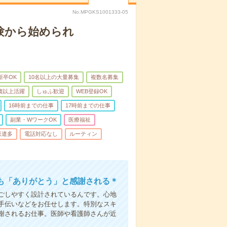
No.MPGKS1001333-05
験から始められ
新卒OK
10名以上の大量募集
複数名募集
0歳以上活躍
しゅふ歓迎
WEB登録OK
16時前までの仕事
17時前までの仕事
副業・WワークOK
医療福祉
派遣多
電話対応なし
ルーティン
も「ありがとう」と感謝される＊
ごしやすく設計されているんです。心地
手伝いなどをお任せします。特別なスキ
謝されるお仕事。医師や看護師さんが近