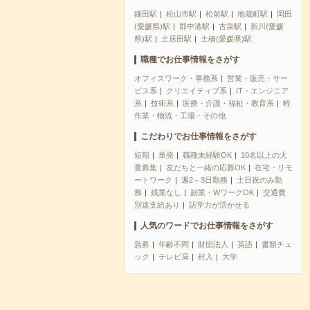
鎌田駅
松山市駅
松前駅
地蔵町駅
岡田
(愛媛県)駅
郡中港駅
古泉駅
新川(愛媛
県)駅
土居田駅
土橋(愛媛県)駅
職種でお仕事情報をさがす
オフィスワーク・事務系
営業・販売・サー
ビス系
クリエイティブ系
IT・エンジニア
系
技術系
医療・介護・福祉・教育系
軽
作業・物流・工場・その他
こだわりでお仕事情報をさがす
短期
単発
職種未経験OK
10名以上の大
量募集
友だちと一緒の応募OK
在宅・リモ
ートワーク
週2～3日勤務
土日祝のみ勤
務
残業なし
副業・WワークOK
交通費
別途支給あり
語学力が活かせる
人気のワードでお仕事情報をさがす
急募
年齢不問
財団法人
英語
書類チェ
ック
テレビ局
封入
大学