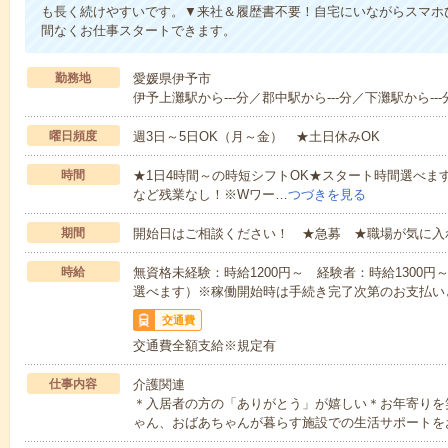
も長く続けやすいです。▼来社＆履歴書不要！自宅にいながらスマホ
間なくお仕事スタートできます。
勤務地
愛媛県伊予市
伊予上灘駅から---分／郡中駅から---分／下灘駅から---
曜日頻度
週3日～5日OK（月～金） ★土日休みOK
時間
★1日4時間～の時短シフトOK★スタート時間選べます！7:00～1
など残業なし！※Wワー…
つづきを見る
期間
開始日はご相談ください！ ★急募 ★職場が気に入
時給
無資格未経験：時給1200円～ 経験者：時給1300
選べます）※稼働開始時は手続き完了次第のお支払い
交通費
交通費全額支給※規定有
仕事内容
介護関連
＊入居者の方の「ありがとう」が嬉しい＊お年寄りを
ゃん、おばあちゃんが暮らす施設での生活サポートを