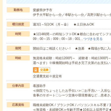
勤務地
愛媛県伊予市
伊予大平駅から---分／串駅から---分／高野川駅から---
曜日頻度
週3日～5日OK（月～金） ★土日休みOK
時間
★1日4時間～の時短シフトOK★都合に合わせてシフト
09：00～15：009：00～18：001…
つづきを見る
期間
開始日はご相談ください！ ★急募 ★職場が気に入
時給
無資格未経験：時給1200円～ 経験者：時給1300
選べます）※稼働開始時は手続き完了次第のお支払い
交通費
交通費支給※規定有
仕事内容
看護助手
≪病院でちょっとしたお手伝い≫〇お手洗い・入浴な
食事のサポート〇シーツ交換や環境整備など…患者さ
応募資格
職種未経験OK / ブランクOK / パソコンスキル不要 /
≪無資格・未経験OK≫年齢不問★10名以上採用予定