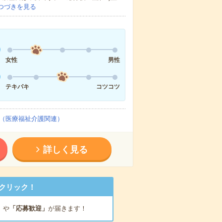
つづきを見る
女性
男性
テキパキ
コツコツ
（医療福祉介護関連）
詳しく見る
クリック！
」
や
「応募歓迎」
が届きます！