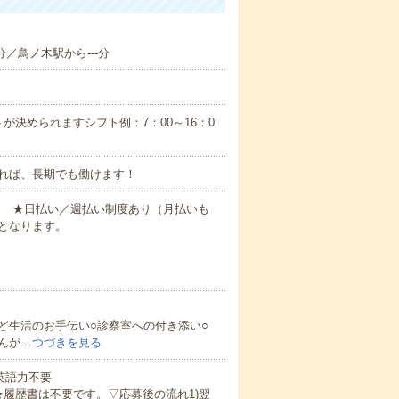
分／鳥ノ木駅から---分
が決められますシフト例：7：00～16：0
れば、長期でも働けます！
円～ ★日払い／週払い制度あり（月払いも
となります。
ど生活のお手伝い○診察室への付き添い○
んが…
つづきを見る
 英語力不要
★履歴書は不要です。▽応募後の流れ1)翌