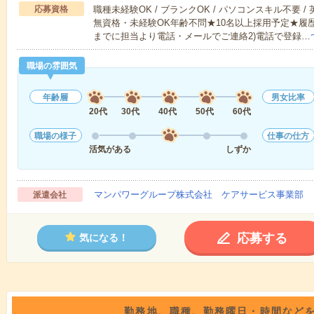
応募資格
職種未経験OK / ブランクOK / パソコンスキル不要 /
無資格・未経験OK年齢不問★10名以上採用予定★履
までに担当より電話・メールでご連絡2)電話で登録…
職場の雰囲気
年齢層
男女比率
20代
30代
40代
50代
60代
職場の様子
仕事の仕方
活気がある
しずか
マンパワーグループ株式会社 ケアサービス事業部 
派遣会社
応募する
気になる！
勤務地、職種、勤務曜日・時間など