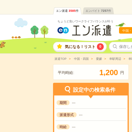
エン派遣
3585
件
エンバイト
7257
件
ちょうど良いワークライフバランスが叶う
中国・
気になる！リスト
0
保存し
派遣TOP
中国・四国
愛媛
串駅周辺
串
,
1
2
0
0
平均時給:
円
設定中の検索条件
期間
---
派遣形式
---
時給
---