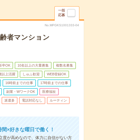
一括
応募
No.MPGKS1001333-04
高齢者マンション
新卒OK
10名以上の大量募集
複数名募集
0歳以上活躍
しゅふ歓迎
WEB登録OK
16時前までの仕事
17時前までの仕事
副業・WワークOK
医療福祉
派遣多
電話対応なし
ルーティン
時間×好きな曜日で働く！
立度が高めなので、体力に自信がない方