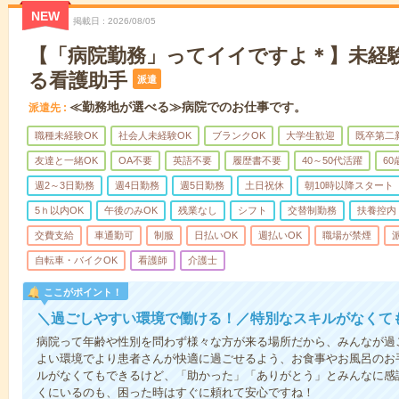
NEW
掲載日
2026/08/05
【「病院勤務」ってイイですよ＊】未経
る看護助手
派遣
≪勤務地が選べる≫病院でのお仕事です。
派遣先
職種未経験OK
社会人未経験OK
ブランクOK
大学生歓迎
既卒第二
友達と一緒OK
OA不要
英語不要
履歴書不要
40～50代活躍
6
週2～3日勤務
週4日勤務
週5日勤務
土日祝休
朝10時以降スタート
5ｈ以内OK
午後のみOK
残業なし
シフト
交替制勤務
扶養控内
交費支給
車通勤可
制服
日払いOK
週払いOK
職場が禁煙
自転車・バイクOK
看護師
介護士
ここがポイント！
＼過ごしやすい環境で働ける！／特別なスキルがなくて
病院って年齢や性別を問わず様々な方が来る場所だから、みんなが過
よい環境でより患者さんが快適に過ごせるよう、お食事やお風呂のお
ルがなくてもできるけど、「助かった」「ありがとう」とみんなに感
くにいるのも、困った時はすぐに頼れて安心ですね！