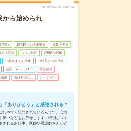
No.MPGKS1001333-04
験から始められ
新卒OK
10名以上の大量募集
複数名募集
0歳以上活躍
しゅふ歓迎
WEB登録OK
16時前までの仕事
17時前までの仕事
副業・WワークOK
医療福祉
派遣多
電話対応なし
ルーティン
も「ありがとう」と感謝される＊
ごしやすく設計されているんです。心地
手伝いなどをお任せします。特別なスキ
謝されるお仕事。医師や看護師さんが近