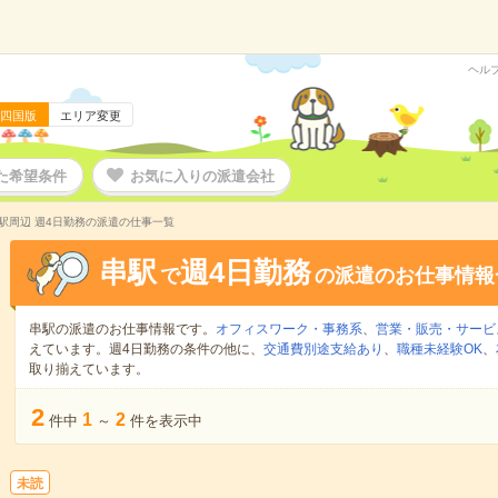
ヘル
四国版
エリア変更
た希望条件
お気に入りの派遣会社
駅周辺 週4日勤務の派遣の仕事一覧
串駅
週4日勤務
で
の派遣のお仕事情報
串駅の派遣のお仕事情報です。
オフィスワーク・事務系
、
営業・販売・サービ
えています。週4日勤務の条件の他に、
交通費別途支給あり
、
職種未経験OK
、
取り揃えています。
2
1
2
件中
～
件を表示中
未読