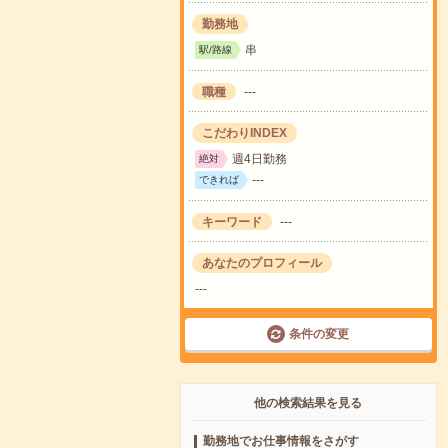
勤務地
串
駅/路線
職種
---
こだわりINDEX
週4日勤務
絶対
---
できれば
キーワード
---
あなたのプロフィール
---
条件の変更
他の検索結果を見る
勤務地でお仕事情報をさがす