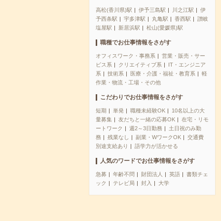
高松(香川県)駅
伊予三島駅
川之江駅
伊
予西条駅
宇多津駅
丸亀駅
香西駅
讃岐
塩屋駅
新居浜駅
松山(愛媛県)駅
職種でお仕事情報をさがす
オフィスワーク・事務系
営業・販売・サー
ビス系
クリエイティブ系
IT・エンジニア
系
技術系
医療・介護・福祉・教育系
軽
作業・物流・工場・その他
こだわりでお仕事情報をさがす
短期
単発
職種未経験OK
10名以上の大
量募集
友だちと一緒の応募OK
在宅・リモ
ートワーク
週2～3日勤務
土日祝のみ勤
務
残業なし
副業・WワークOK
交通費
別途支給あり
語学力が活かせる
人気のワードでお仕事情報をさがす
急募
年齢不問
財団法人
英語
書類チェ
ック
テレビ局
封入
大学