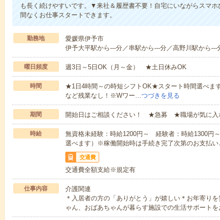
も長く続けやすいです。▼来社＆履歴書不要！自宅にいながらスマホ
間なくお仕事スタートできます。
勤務地
愛媛県伊予市
伊予大平駅から---分／串駅から---分／高野川駅から---
曜日頻度
週3日～5日OK（月～金） ★土日休みOK
時間
★1日4時間～の時短シフトOK★スタート時間選べます！7:00～1
など残業なし！※Wワー…
つづきを見る
期間
開始日はご相談ください！ ★急募 ★職場が気に入
時給
無資格未経験：時給1200円～ 経験者：時給1300
選べます）※稼働開始時は手続き完了次第のお支払い
交通費
交通費全額支給※規定有
仕事内容
介護関連
＊入居者の方の「ありがとう」が嬉しい＊お年寄りを
ゃん、おばあちゃんが暮らす施設での生活サポートを