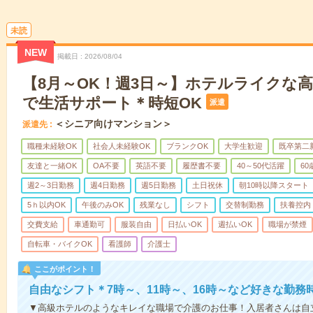
未読
NEW
掲載日
2026/08/04
【8月～OK！週3日～】ホテルライクな
で生活サポート＊時短OK
派遣
＜シニア向けマンション＞
派遣先
職種未経験OK
社会人未経験OK
ブランクOK
大学生歓迎
既卒第二
友達と一緒OK
OA不要
英語不要
履歴書不要
40～50代活躍
6
週2～3日勤務
週4日勤務
週5日勤務
土日祝休
朝10時以降スタート
5ｈ以内OK
午後のみOK
残業なし
シフト
交替制勤務
扶養控内
交費支給
車通勤可
服装自由
日払いOK
週払いOK
職場が禁煙
自転車・バイクOK
看護師
介護士
ここがポイント！
自由なシフト＊7時～、11時～、16時～など好きな勤務
▼高級ホテルのようなキレイな職場で介護のお仕事！入居者さんは自