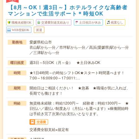
【8月～OK！週3日～】ホテルライクな高齢者
マンションで生活サポート＊時短OK
職種未経験OK
交通費別途支給あり
土日祝日が休み
残業なし
WEB登録OK
派遣
愛媛県松山市
勤務地
衣山駅から---分／市坪駅から---分／高浜(愛媛県)駅から---分
／三津駅から---分
週3日～5日OK（月～金） ★土日休みOK
曜日頻度
★1日4時間～の時短シフトOK★スタート時間選べます！
時間
7:00～16:009:00～17:0011:…
開始日はご相談ください！ ★急募 ★職場が気に入れば、
期間
長期でも働けます！
無資格未経験：時給1200円～ 経験者：時給1300円～ ★
時給
日払い／週払い制度あり（月払いも選べます）※稼働開始時
は手続き完了次第のお支払いとなります。
交通費
交通費全額支給※規定有