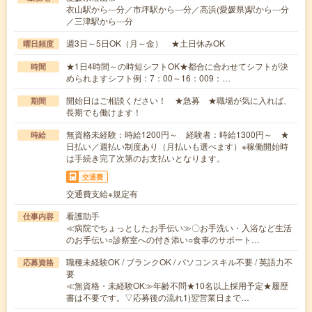
衣山駅から---分／市坪駅から---分／高浜(愛媛県)駅から---分
／三津駅から---分
週3日～5日OK（月～金） ★土日休みOK
曜日頻度
★1日4時間～の時短シフトOK★都合に合わせてシフトが決
時間
められますシフト例：7：00～16：009：…
開始日はご相談ください！ ★急募 ★職場が気に入れば、
期間
長期でも働けます！
無資格未経験：時給1200円～ 経験者：時給1300円～ ★
時給
日払い／週払い制度あり（月払いも選べます）※稼働開始時
は手続き完了次第のお支払いとなります。
交通費
交通費支給※規定有
看護助手
仕事内容
≪病院でちょっとしたお手伝い≫〇お手洗い・入浴など生活
のお手伝い○診察室への付き添い○食事のサポート…
職種未経験OK / ブランクOK / パソコンスキル不要 / 英語力不
応募資格
要
≪無資格・未経験OK≫年齢不問★10名以上採用予定★履歴
書は不要です。▽応募後の流れ1)翌営業日まで…