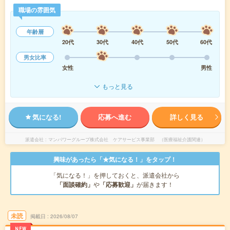
職場の雰囲気
年齢層
20代
30代
40代
50代
60代
男女比率
女性
男性
もっと見る
気になる!
応募へ進む
詳しく見る
派遣会社
マンパワーグループ株式会社 ケアサービス事業部 （医療福祉介護関連）
興味があったら「★気になる！」をタップ！
「気になる！」を押しておくと、派遣会社から
「面談確約」
や
「応募歓迎」
が届きます！
未読
掲載日
2026/08/07
NEW