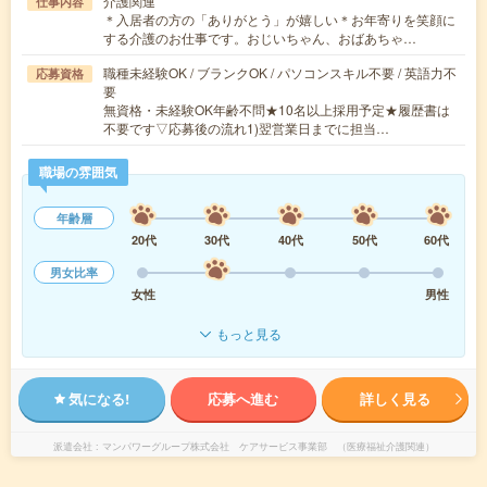
介護関連
仕事内容
＊入居者の方の「ありがとう」が嬉しい＊お年寄りを笑顔に
する介護のお仕事です。おじいちゃん、おばあちゃ…
職種未経験OK / ブランクOK / パソコンスキル不要 / 英語力不
応募資格
要
無資格・未経験OK年齢不問★10名以上採用予定★履歴書は
不要です▽応募後の流れ1)翌営業日までに担当…
職場の雰囲気
年齢層
20代
30代
40代
50代
60代
男女比率
女性
男性
もっと見る
気になる!
応募へ進む
詳しく見る
派遣会社
マンパワーグループ株式会社 ケアサービス事業部 （医療福祉介護関連）