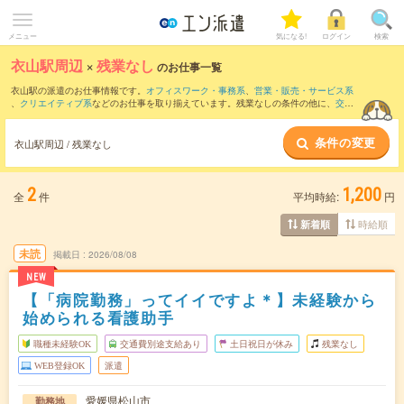
メニュー
気になる!
ログイン
検索
衣山駅周辺
×
残業なし
のお仕事一覧
衣山駅の派遣のお仕事情報です。
オフィスワーク・事務系
、
営業・販売・サービス系
、
クリエイティブ系
などのお仕事を取り揃えています。残業なしの条件の他に、
交通
費別途支給あり
、
職種未経験OK
、
友だちと一緒の応募OK
などのこだわり条件も取り
揃えています。
条件の変更
衣山駅周辺 / 残業なし
2
1,200
全
件
平均時給:
円
時給順
新着順
未読
掲載日
2026/08/08
NEW
【「病院勤務」ってイイですよ＊】未経験から
始められる看護助手
職種未経験OK
交通費別途支給あり
土日祝日が休み
残業なし
WEB登録OK
派遣
愛媛県松山市
勤務地