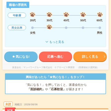
職場の雰囲気
年齢層
20代
30代
40代
50代
60代
男女比率
女性
男性
もっと見る
気になる!
応募へ進む
詳しく見る
派遣会社
マンパワーグループ株式会社 ケアサービス事業部 （医療福祉介護関連）
興味があったら「★気になる！」をタップ！
「気になる！」を押しておくと、派遣会社から
「面談確約」
や
「応募歓迎」
が届きます！
未読
掲載日
2026/08/06
NEW