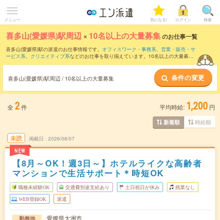
メニュー
気になる!
ログイン
検索
喜多山(愛媛県)駅周辺
×
10名以上の大量募集
のお仕事一覧
喜多山(愛媛県)駅の派遣のお仕事情報です。
オフィスワーク・事務系
、
営業・販売・サ
ービス系
、
クリエイティブ系
などのお仕事を取り揃えています。10名以上の大量募集
の条件の他に、
交通費別途支給あり
、
職種未経験OK
、
友だちと一緒の応募OK
などの
こだわり条件も取り揃えています。
条件の変更
喜多山(愛媛県)駅周辺 / 10名以上の大量募集
2
1,200
全
件
平均時給:
円
時給順
新着順
未読
掲載日
2026/08/07
NEW
【8月～OK！週3日～】ホテルライクな高齢者
マンションで生活サポート＊時短OK
職種未経験OK
交通費別途支給あり
土日祝日が休み
残業なし
WEB登録OK
派遣
愛媛県大洲市
勤務地