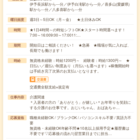
伊予長浜駅から---分／伊予白滝駅から---分／喜多山(愛媛県)
駅から---分／八多喜駅から---分
週3日～5日OK（月～金） ★土日休みOK
曜日頻度
★1日4時間～の時短シフトOK★スタート時間選べます！
時間
7:00～16:009:00～17:0011:…
開始日はご相談ください！ ★急募 ★職場が気に入れば、
期間
長期でも働けます！
無資格未経験：時給1200円～ 経験者：時給1300円～ ★
時給
日払い／週払い制度あり（月払いも選べます）※稼働開始時
は手続き完了次第のお支払いとなります。
交通費
交通費全額支給※規定有
介護関連
仕事内容
＊入居者の方の「ありがとう」が嬉しい＊お年寄りを笑顔に
する介護のお仕事です。おじいちゃん、おばあちゃ…
職種未経験OK / ブランクOK / パソコンスキル不要 / 英語力不
応募資格
要
無資格・未経験OK年齢不問★10名以上採用予定★履歴書は
不要です▽応募後の流れ1)翌営業日までに担当…