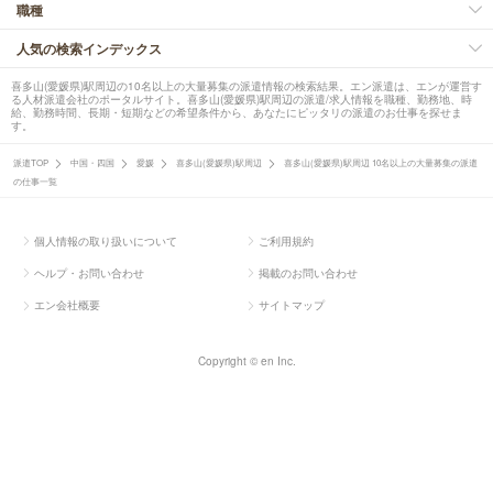
職種
人気の検索インデックス
喜多山(愛媛県)駅周辺の10名以上の大量募集の派遣情報の検索結果。エン派遣は、エンが運営す
る人材派遣会社のポータルサイト。喜多山(愛媛県)駅周辺の派遣/求人情報を職種、勤務地、時
給、勤務時間、長期・短期などの希望条件から、あなたにピッタリの派遣のお仕事を探せま
す。
派遣TOP
中国・四国
愛媛
喜多山(愛媛県)駅周辺
喜多山(愛媛県)駅周辺 10名以上の大量募集の派遣
の仕事一覧
個人情報の取り扱いについて
ご利用規約
ヘルプ・お問い合わせ
掲載のお問い合わせ
エン会社概要
サイトマップ
Copyright © en Inc.