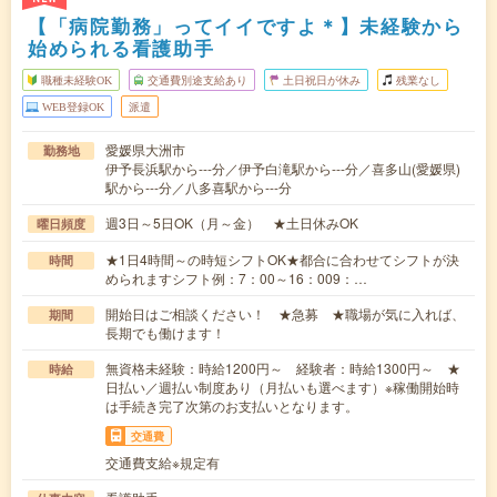
【「病院勤務」ってイイですよ＊】未経験から
始められる看護助手
職種未経験OK
交通費別途支給あり
土日祝日が休み
残業なし
WEB登録OK
派遣
愛媛県大洲市
勤務地
伊予長浜駅から---分／伊予白滝駅から---分／喜多山(愛媛県)
駅から---分／八多喜駅から---分
週3日～5日OK（月～金） ★土日休みOK
曜日頻度
★1日4時間～の時短シフトOK★都合に合わせてシフトが決
時間
められますシフト例：7：00～16：009：…
開始日はご相談ください！ ★急募 ★職場が気に入れば、
期間
長期でも働けます！
無資格未経験：時給1200円～ 経験者：時給1300円～ ★
時給
日払い／週払い制度あり（月払いも選べます）※稼働開始時
は手続き完了次第のお支払いとなります。
交通費
交通費支給※規定有