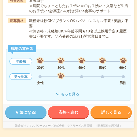
看護助手
仕事内容
≪病院でちょっとしたお手伝い≫〇お手洗い・入浴など生活
のお手伝い○診察室への付き添い○食事のサポート…
職種未経験OK / ブランクOK / パソコンスキル不要 / 英語力不
応募資格
要
≪無資格・未経験OK≫年齢不問★10名以上採用予定★履歴
書は不要です。▽応募後の流れ1)翌営業日まで…
職場の雰囲気
年齢層
20代
30代
40代
50代
60代
男女比率
女性
男性
もっと見る
気になる!
応募へ進む
詳しく見る
派遣会社
マンパワーグループ株式会社 ケアサービス事業部 （医療福祉介護関連）