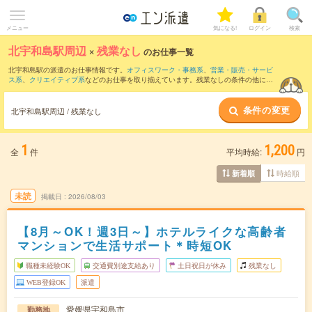
メニュー
気になる!
ログイン
検索
北宇和島駅周辺
×
残業なし
のお仕事一覧
北宇和島駅の派遣のお仕事情報です。
オフィスワーク・事務系
、
営業・販売・サービ
ス系
、
クリエイティブ系
などのお仕事を取り揃えています。残業なしの条件の他に、
交通費別途支給あり
、
職種未経験OK
、
友だちと一緒の応募OK
などのこだわり条件も
取り揃えています。
条件の変更
北宇和島駅周辺 / 残業なし
1
1,200
全
件
平均時給:
円
時給順
新着順
未読
掲載日
2026/08/03
【8月～OK！週3日～】ホテルライクな高齢者
マンションで生活サポート＊時短OK
職種未経験OK
交通費別途支給あり
土日祝日が休み
残業なし
WEB登録OK
派遣
愛媛県宇和島市
勤務地