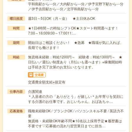
宇和島駅から---分／大内駅から---分／伊予宮野下駅から---分
／伊予吉田駅から---分／北宇和島駅から---分
週3日～5日OK（月～金） ★土日休みOK
曜日頻度
★1日4時間～の時短シフトOK★スタート時間選べます！
時間
7:00～16:009:00～17:0011:…
開始日はご相談ください！ ★急募 ★職場が気に入れば、
期間
長期でも働けます！
無資格未経験：時給1200円～ 経験者：時給1300円～ ★
時給
日払い／週払い制度あり（月払いも選べます）※稼働開始時
は手続き完了次第のお支払いとなります。
交通費
交通費全額支給※規定有
介護関連
仕事内容
＊入居者の方の「ありがとう」が嬉しい＊お年寄りを笑顔に
する介護のお仕事です。おじいちゃん、おばあちゃ…
職種未経験OK / ブランクOK / パソコンスキル不要 / 英語力不
応募資格
要
無資格・未経験OK年齢不問★10名以上採用予定★履歴書は
不要です▽応募後の流れ1)翌営業日までに担当…