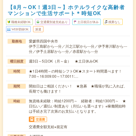
【8月～OK！週3日～】ホテルライクな高齢者
マンションで生活サポート＊時短OK
職種未経験OK
交通費別途支給あり
土日祝日が休み
残業なし
WEB登録OK
派遣
愛媛県四国中央市
勤務地
伊予三島駅から---分／川之江駅から---分／伊予寒川駅から---
分／伊予土居駅から---分／赤星駅から---分
週3日～5日OK（月～金） ★土日休みOK
曜日頻度
★1日4時間～の時短シフトOK★スタート時間選べます！
時間
7:00～16:009:00～17:0011:…
開始日はご相談ください！ ★急募 ★職場が気に入れば、
期間
長期でも働けます！
無資格未経験：時給1200円～ 経験者：時給1300円～ ★
時給
日払い／週払い制度あり（月払いも選べます）※稼働開始時
は手続き完了次第のお支払いとなります。
交通費
交通費全額支給※規定有