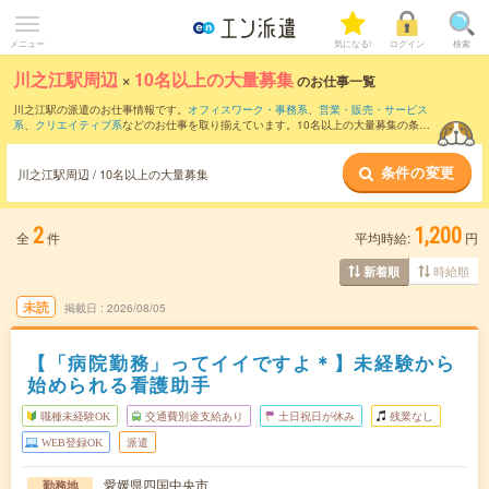
メニュー
気になる!
ログイン
検索
川之江駅周辺
×
10名以上の大量募集
のお仕事一覧
川之江駅の派遣のお仕事情報です。
オフィスワーク・事務系
、
営業・販売・サービス
系
、
クリエイティブ系
などのお仕事を取り揃えています。10名以上の大量募集の条件
の他に、
交通費別途支給あり
、
職種未経験OK
、
友だちと一緒の応募OK
などのこだわ
り条件も取り揃えています。
条件の変更
川之江駅周辺 / 10名以上の大量募集
2
1,200
全
件
平均時給:
円
時給順
新着順
未読
掲載日
2026/08/05
【「病院勤務」ってイイですよ＊】未経験から
始められる看護助手
職種未経験OK
交通費別途支給あり
土日祝日が休み
残業なし
WEB登録OK
派遣
愛媛県四国中央市
勤務地