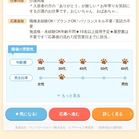
介護関連
仕事内容
＊入居者の方の「ありがとう」が嬉しい＊お年寄りを笑顔に
する介護のお仕事です。おじいちゃん、おばあちゃ…
職種未経験OK / ブランクOK / パソコンスキル不要 / 英語力不
応募資格
要
無資格・未経験OK年齢不問★10名以上採用予定★履歴書は
不要です▽応募後の流れ1)翌営業日までに担当…
職場の雰囲気
年齢層
20代
30代
40代
50代
60代
男女比率
女性
男性
もっと見る
気になる!
応募へ進む
詳しく見る
派遣会社
マンパワーグループ株式会社 ケアサービス事業部 （医療福祉介護関連）