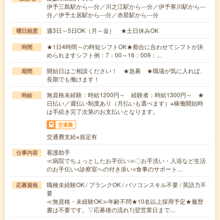
伊予三島駅から---分／川之江駅から---分／伊予寒川駅から---
分／伊予土居駅から---分／赤星駅から---分
週3日～5日OK（月～金） ★土日休みOK
曜日頻度
★1日4時間～の時短シフトOK★都合に合わせてシフトが決
時間
められますシフト例：7：00～16：009：…
開始日はご相談ください！ ★急募 ★職場が気に入れば、
期間
長期でも働けます！
無資格未経験：時給1200円～ 経験者：時給1300円～ ★
時給
日払い／週払い制度あり（月払いも選べます）※稼働開始時
は手続き完了次第のお支払いとなります。
交通費
交通費支給※規定有
看護助手
仕事内容
≪病院でちょっとしたお手伝い≫〇お手洗い・入浴など生活
のお手伝い○診察室への付き添い○食事のサポート…
職種未経験OK / ブランクOK / パソコンスキル不要 / 英語力不
応募資格
要
≪無資格・未経験OK≫年齢不問★10名以上採用予定★履歴
書は不要です。▽応募後の流れ1)翌営業日まで…