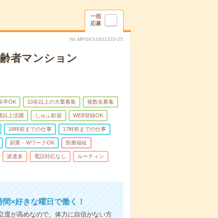
一括
応募
No.MPGKS1001333-25
高齢者マンション
新卒OK
10名以上の大量募集
複数名募集
0歳以上活躍
しゅふ歓迎
WEB登録OK
16時前までの仕事
17時前までの仕事
副業・WワークOK
医療福祉
派遣多
電話対応なし
ルーティン
時間×好きな曜日で働く！
立度が高めなので、体力に自信がない方