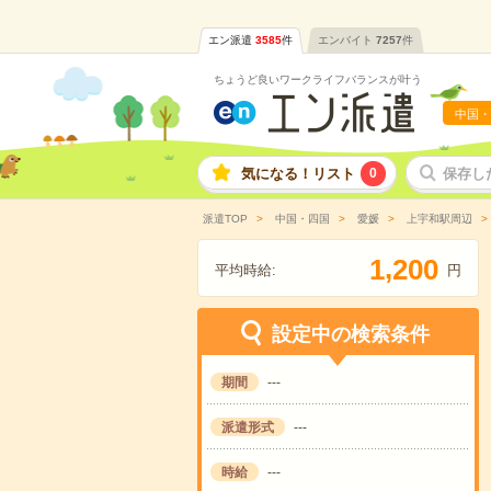
エン派遣
3585
件
エンバイト
7257
件
ちょうど良いワークライフバランスが叶う
中国・
気になる！リスト
0
保存し
派遣TOP
中国・四国
愛媛
上宇和駅周辺
,
1
2
0
0
平均時給:
円
設定中の検索条件
期間
---
派遣形式
---
時給
---