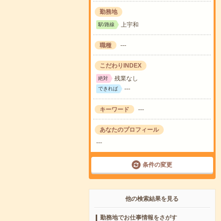
勤務地
上宇和
駅/路線
職種
---
こだわりINDEX
残業なし
絶対
---
できれば
キーワード
---
あなたのプロフィール
---
条件の変更
他の検索結果を見る
勤務地でお仕事情報をさがす