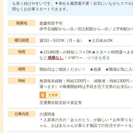
も長く続けやすいです。▼来社＆履歴書不要！自宅にいながらスマホ
間なくお仕事スタートできます。
勤務地
愛媛県西予市
伊予石城駅から---分／卯之町駅から---分／上宇和駅から
曜日頻度
週3日～5日OK（月～金） ★土日休みOK
時間
★1日4時間～の時短シフトOK★スタート時間選べます！7:00～1
など
残業なし
！※Wワー…
つづきを見る
期間
開始日はご相談ください！ ★急募 ★職場が気に入
時給
無資格未経験：時給1200円～ 経験者：時給1300
選べます）※稼働開始時は手続き完了次第のお支払い
交通費
交通費全額支給※規定有
仕事内容
介護関連
＊入居者の方の「ありがとう」が嬉しい＊お年寄りを
ゃん、おばあちゃんが暮らす施設での生活サポートを