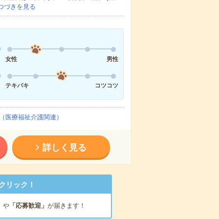
つづきを見る
女性
男性
テキパキ
コツコツ
（医療福祉介護関連）
詳しく見る
クリック！
」
や
「応募歓迎」
が届きます！