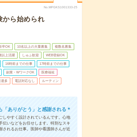
No.MPGKS1001333-25
験から始められ
新卒OK
10名以上の大量募集
複数名募集
0歳以上活躍
しゅふ歓迎
WEB登録OK
16時前までの仕事
17時前までの仕事
副業・WワークOK
医療福祉
派遣多
電話対応なし
ルーティン
も「ありがとう」と感謝される＊
ごしやすく設計されているんです。心地
手伝いなどをお任せします。特別なスキ
謝されるお仕事。医師や看護師さんが近