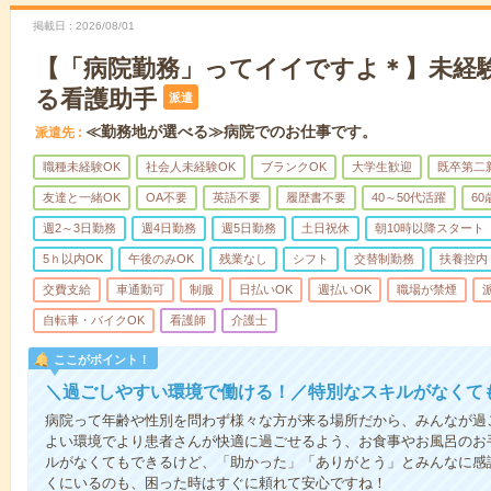
掲載日
2026/08/01
【「病院勤務」ってイイですよ＊】未経
る看護助手
派遣
≪勤務地が選べる≫病院でのお仕事です。
派遣先
職種未経験OK
社会人未経験OK
ブランクOK
大学生歓迎
既卒第二
友達と一緒OK
OA不要
英語不要
履歴書不要
40～50代活躍
6
週2～3日勤務
週4日勤務
週5日勤務
土日祝休
朝10時以降スタート
5ｈ以内OK
午後のみOK
残業なし
シフト
交替制勤務
扶養控内
交費支給
車通勤可
制服
日払いOK
週払いOK
職場が禁煙
自転車・バイクOK
看護師
介護士
ここがポイント！
＼過ごしやすい環境で働ける！／特別なスキルがなくて
病院って年齢や性別を問わず様々な方が来る場所だから、みんなが過
よい環境でより患者さんが快適に過ごせるよう、お食事やお風呂のお
ルがなくてもできるけど、「助かった」「ありがとう」とみんなに感
くにいるのも、困った時はすぐに頼れて安心ですね！