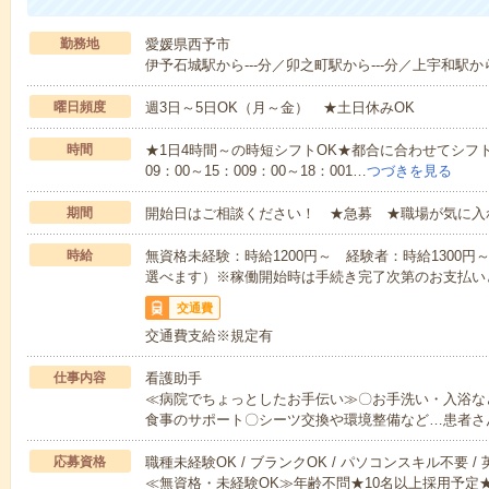
勤務地
愛媛県西予市
伊予石城駅から---分／卯之町駅から---分／上宇和駅から
曜日頻度
週3日～5日OK（月～金） ★土日休みOK
時間
★1日4時間～の時短シフトOK★都合に合わせてシフト
09：00～15：009：00～18：001…
つづきを見る
期間
開始日はご相談ください！ ★急募 ★職場が気に入
時給
無資格未経験：時給1200円～ 経験者：時給1300
選べます）※稼働開始時は手続き完了次第のお支払い
交通費
交通費支給※規定有
仕事内容
看護助手
≪病院でちょっとしたお手伝い≫〇お手洗い・入浴な
食事のサポート〇シーツ交換や環境整備など…患者さ
応募資格
職種未経験OK / ブランクOK / パソコンスキル不要 /
≪無資格・未経験OK≫年齢不問★10名以上採用予定