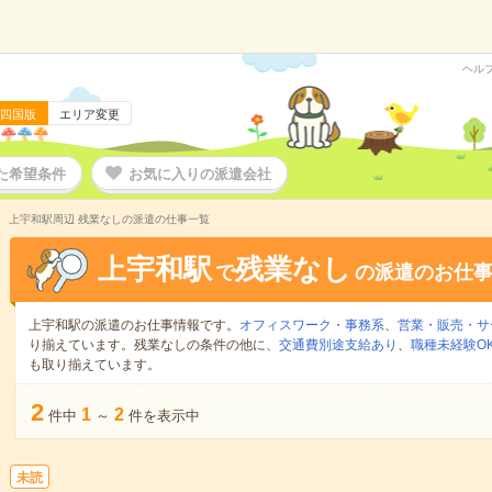
ヘル
四国版
エリア変更
た希望条件
お気に入りの派遣会社
上宇和駅周辺 残業なしの派遣の仕事一覧
上宇和駅
残業なし
で
の派遣のお仕
上宇和駅の派遣のお仕事情報です。
オフィスワーク・事務系
、
営業・販売・サ
り揃えています。残業なしの条件の他に、
交通費別途支給あり
、
職種未経験O
も取り揃えています。
2
1
2
件中
～
件を表示中
未読