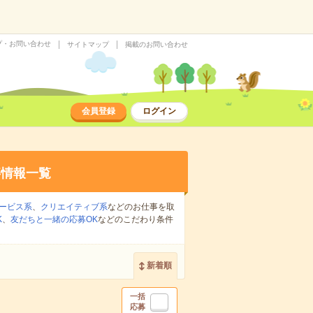
プ・お問い合わせ
サイトマップ
掲載のお問い合わせ
会員登録
ログイン
事情報一覧
ービス系
、
クリエイティブ系
などのお仕事を取
K
、
友だちと一緒の応募OK
などのこだわり条件
新着順
一括
応募