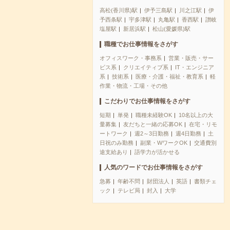
高松(香川県)駅
伊予三島駅
川之江駅
伊
予西条駅
宇多津駅
丸亀駅
香西駅
讃岐
塩屋駅
新居浜駅
松山(愛媛県)駅
職種でお仕事情報をさがす
オフィスワーク・事務系
営業・販売・サー
ビス系
クリエイティブ系
IT・エンジニア
系
技術系
医療・介護・福祉・教育系
軽
作業・物流・工場・その他
こだわりでお仕事情報をさがす
短期
単発
職種未経験OK
10名以上の大
量募集
友だちと一緒の応募OK
在宅・リモ
ートワーク
週2～3日勤務
週4日勤務
土
日祝のみ勤務
副業・WワークOK
交通費別
途支給あり
語学力が活かせる
人気のワードでお仕事情報をさがす
急募
年齢不問
財団法人
英語
書類チェ
ック
テレビ局
封入
大学