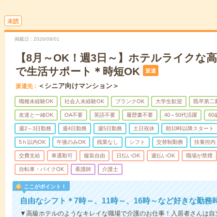
未読
掲載日
2026/08/01
【8月～OK！週3日～】ホテルライクな
で生活サポート＊時短OK
派遣
＜シニア向けマンション＞
派遣先
職種未経験OK
社会人未経験OK
ブランクOK
大学生歓迎
既卒第二
友達と一緒OK
OA不要
英語不要
履歴書不要
40～50代活躍
6
週2～3日勤務
週4日勤務
週5日勤務
土日祝休
朝10時以降スタート
5ｈ以内OK
午後のみOK
残業なし
シフト
交替制勤務
扶養控内
交費支給
車通勤可
服装自由
日払いOK
週払いOK
職場が禁煙
自転車・バイクOK
看護師
介護士
ここがポイント！
自由なシフト＊7時～、11時～、16時～など好きな勤務
▼高級ホテルのようなキレイな職場で介護のお仕事！入居者さんは自