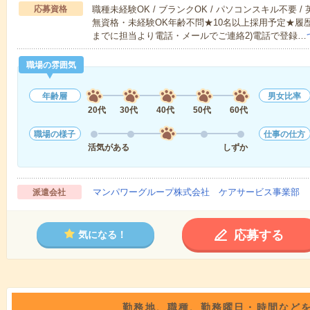
応募資格
職種未経験OK / ブランクOK / パソコンスキル不要 /
無資格・未経験OK年齢不問★10名以上採用予定★履
までに担当より電話・メールでご連絡2)電話で登録…
職場の雰囲気
年齢層
男女比率
20代
30代
40代
50代
60代
職場の様子
仕事の仕方
活気がある
しずか
マンパワーグループ株式会社 ケアサービス事業部 
派遣会社
応募する
気になる！
勤務地、職種、勤務曜日・時間など