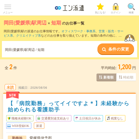
メニュー
気になる!
ログイン
検索
岡田(愛媛県)駅周辺
×
短期
のお仕事一覧
岡田(愛媛県)駅の派遣のお仕事情報です。
オフィスワーク・事務系
、
営業・販売・サー
ビス系
、
クリエイティブ系
などのお仕事を取り揃えています。短期の条件の他に、
交
通費別途支給あり
、
職種未経験OK
、
友だちと一緒の応募OK
などでもお探し頂けま
す。
条件の変更
岡田(愛媛県)駅周辺 / 短期
2
1,200
全
件
平均時給:
円
時給順
新着順
未読
掲載日
2026/08/06
NEW
【「病院勤務」ってイイですよ＊】未経験から
始められる看護助手
職種未経験OK
交通費別途支給あり
土日祝日が休み
残業なし
WEB登録OK
派遣
愛媛県伊予郡
勤務地