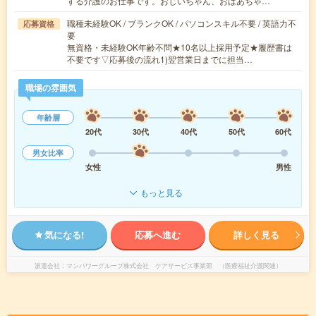
する介護のお仕事です。おじいちゃん、おばあちゃ…
職種未経験OK / ブランクOK / パソコンスキル不要 / 英語力不
応募資格
要
無資格・未経験OK年齢不問★10名以上採用予定★履歴書は
不要です▽応募後の流れ1)翌営業日までに担当…
職場の雰囲気
年齢層
20代
30代
40代
50代
60代
男女比率
女性
男性
もっと見る
気になる!
応募へ進む
詳しく見る
派遣会社
マンパワーグループ株式会社 ケアサービス事業部 （医療福祉介護関連）