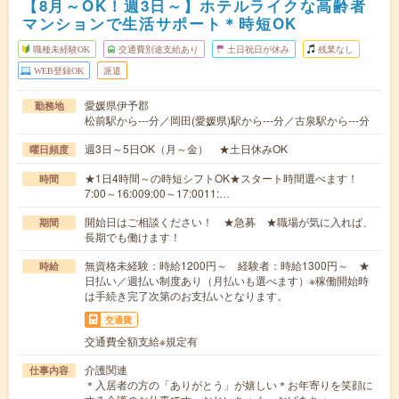
【8月～OK！週3日～】ホテルライクな高齢者
マンションで生活サポート＊時短OK
職種未経験OK
交通費別途支給あり
土日祝日が休み
残業なし
WEB登録OK
派遣
愛媛県伊予郡
勤務地
松前駅から---分／岡田(愛媛県)駅から---分／古泉駅から---分
週3日～5日OK（月～金） ★土日休みOK
曜日頻度
★1日4時間～の時短シフトOK★スタート時間選べます！
時間
7:00～16:009:00～17:0011:…
開始日はご相談ください！ ★急募 ★職場が気に入れば、
期間
長期でも働けます！
無資格未経験：時給1200円～ 経験者：時給1300円～ ★
時給
日払い／週払い制度あり（月払いも選べます）※稼働開始時
は手続き完了次第のお支払いとなります。
交通費
交通費全額支給※規定有
介護関連
仕事内容
＊入居者の方の「ありがとう」が嬉しい＊お年寄りを笑顔に