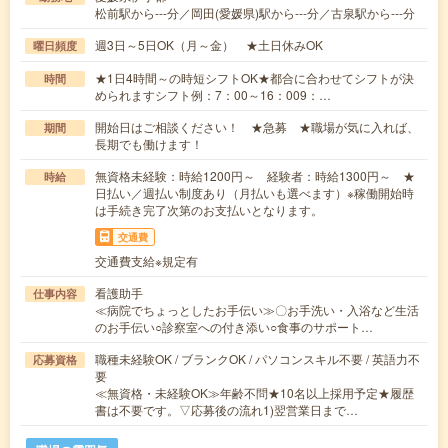
松前駅から---分／岡田(愛媛県)駅から---分／古泉駅から---分
週3日～5日OK（月～金） ★土日休みOK
曜日頻度
★1日4時間～の時短シフトOK★都合に合わせてシフトが決
時間
められますシフト例：7：00～16：009：…
開始日はご相談ください！ ★急募 ★職場が気に入れば、
期間
長期でも働けます！
無資格未経験：時給1200円～ 経験者：時給1300円～ ★
時給
日払い／週払い制度あり（月払いも選べます）※稼働開始時
は手続き完了次第のお支払いとなります。
交通費
交通費支給※規定有
看護助手
仕事内容
≪病院でちょっとしたお手伝い≫〇お手洗い・入浴など生活
のお手伝い○診察室への付き添い○食事のサポート…
職種未経験OK / ブランクOK / パソコンスキル不要 / 英語力不
応募資格
要
≪無資格・未経験OK≫年齢不問★10名以上採用予定★履歴
書は不要です。▽応募後の流れ1)翌営業日まで…