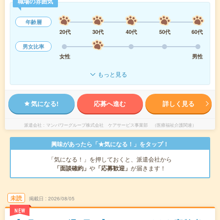
職場の雰囲気
年齢層
20代
30代
40代
50代
60代
男女比率
女性
男性
もっと見る
気になる!
応募へ進む
詳しく見る
派遣会社
マンパワーグループ株式会社 ケアサービス事業部 （医療福祉介護関連）
興味があったら「★気になる！」をタップ！
「気になる！」を押しておくと、派遣会社から
「面談確約」
や
「応募歓迎」
が届きます！
未読
掲載日
2026/08/05
NEW