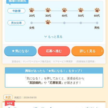
職場の雰囲気
年齢層
20代
30代
40代
50代
60代
男女比率
女性
男性
もっと見る
気になる!
応募へ進む
詳しく見る
派遣会社
マンパワーグループ株式会社 ケアサービス事業部 （医療福祉介護関連）
興味があったら「★気になる！」をタップ！
「気になる！」を押しておくと、派遣会社から
「面談確約」
や
「応募歓迎」
が届きます！
未読
掲載日
2026/08/05
NEW