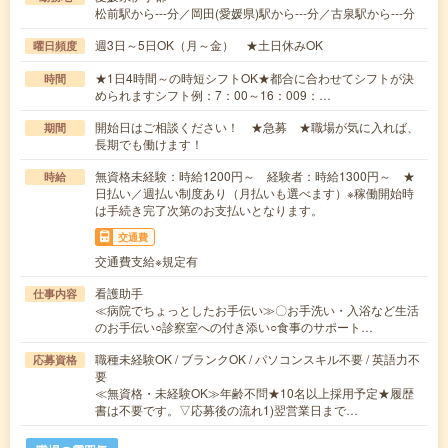
松前駅から---分／岡田(愛媛県)駅から---分／古泉駅から---分
週3日～5日OK（月～金） ★土日休みOK
曜日頻度
★1日4時間～の時短シフトOK★都合に合わせてシフトが決
時間
められますシフト例：7：00～16：009：…
開始日はご相談ください！ ★急募 ★職場が気に入れば、
期間
長期でも働けます！
無資格未経験：時給1200円～ 経験者：時給1300円～ ★
時給
日払い／週払い制度あり（月払いも選べます）※稼働開始時
は手続き完了次第のお支払いとなります。
交通費
交通費支給※規定有
看護助手
仕事内容
≪病院でちょっとしたお手伝い≫〇お手洗い・入浴など生活
のお手伝い○診察室への付き添い○食事のサポート…
職種未経験OK / ブランクOK / パソコンスキル不要 / 英語力不
応募資格
要
≪無資格・未経験OK≫年齢不問★10名以上採用予定★履歴
書は不要です。▽応募後の流れ1)翌営業日まで…