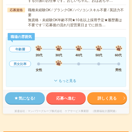
する介護のお仕事です。おじいちゃん、おばあちゃ…
職種未経験OK / ブランクOK / パソコンスキル不要 / 英語力不
応募資格
要
無資格・未経験OK年齢不問★10名以上採用予定★履歴書は
不要です▽応募後の流れ1)翌営業日までに担当…
職場の雰囲気
年齢層
20代
30代
40代
50代
60代
男女比率
女性
男性
もっと見る
気になる!
応募へ進む
詳しく見る
派遣会社
マンパワーグループ株式会社 ケアサービス事業部 （医療福祉介護関連）