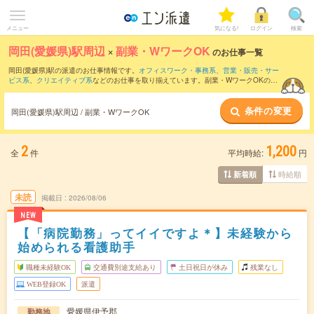
メニュー
気になる!
ログイン
検索
岡田(愛媛県)駅周辺
×
副業・WワークOK
のお仕事一覧
岡田(愛媛県)駅の派遣のお仕事情報です。
オフィスワーク・事務系
、
営業・販売・サー
ビス系
、
クリエイティブ系
などのお仕事を取り揃えています。副業・WワークOKの条
件の他に、
交通費別途支給あり
、
職種未経験OK
、
友だちと一緒の応募OK
などのこだ
わり条件も取り揃えています。
条件の変更
岡田(愛媛県)駅周辺 / 副業・WワークOK
2
1,200
全
件
平均時給:
円
時給順
新着順
未読
掲載日
2026/08/06
NEW
【「病院勤務」ってイイですよ＊】未経験から
始められる看護助手
職種未経験OK
交通費別途支給あり
土日祝日が休み
残業なし
WEB登録OK
派遣
愛媛県伊予郡
勤務地