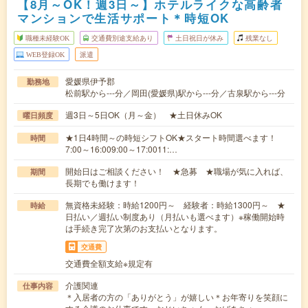
【8月～OK！週3日～】ホテルライクな高齢者
マンションで生活サポート＊時短OK
職種未経験OK
交通費別途支給あり
土日祝日が休み
残業なし
WEB登録OK
派遣
愛媛県伊予郡
勤務地
松前駅から---分／岡田(愛媛県)駅から---分／古泉駅から---分
週3日～5日OK（月～金） ★土日休みOK
曜日頻度
★1日4時間～の時短シフトOK★スタート時間選べます！
時間
7:00～16:009:00～17:0011:…
開始日はご相談ください！ ★急募 ★職場が気に入れば、
期間
長期でも働けます！
無資格未経験：時給1200円～ 経験者：時給1300円～ ★
時給
日払い／週払い制度あり（月払いも選べます）※稼働開始時
は手続き完了次第のお支払いとなります。
交通費
交通費全額支給※規定有
介護関連
仕事内容
＊入居者の方の「ありがとう」が嬉しい＊お年寄りを笑顔に