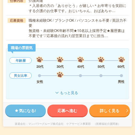
介護関連
仕事内容
＊入居者の方の「ありがとう」が嬉しい＊お年寄りを笑顔に
する介護のお仕事です。おじいちゃん、おばあちゃ…
職種未経験OK / ブランクOK / パソコンスキル不要 / 英語力不
応募資格
要
無資格・未経験OK年齢不問★10名以上採用予定★履歴書は
不要です▽応募後の流れ1)翌営業日までに担当…
職場の雰囲気
年齢層
20代
30代
40代
50代
60代
男女比率
女性
男性
もっと見る
気になる!
応募へ進む
詳しく見る
派遣会社
マンパワーグループ株式会社 ケアサービス事業部 （医療福祉介護関連）