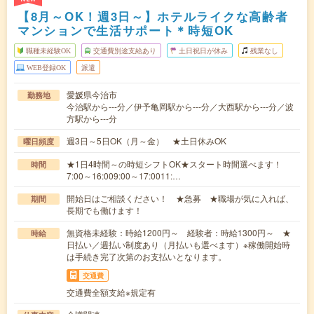
【8月～OK！週3日～】ホテルライクな高齢者
マンションで生活サポート＊時短OK
職種未経験OK
交通費別途支給あり
土日祝日が休み
残業なし
WEB登録OK
派遣
愛媛県今治市
勤務地
今治駅から---分／伊予亀岡駅から---分／大西駅から---分／波
方駅から---分
週3日～5日OK（月～金） ★土日休みOK
曜日頻度
★1日4時間～の時短シフトOK★スタート時間選べます！
時間
7:00～16:009:00～17:0011:…
開始日はご相談ください！ ★急募 ★職場が気に入れば、
期間
長期でも働けます！
無資格未経験：時給1200円～ 経験者：時給1300円～ ★
時給
日払い／週払い制度あり（月払いも選べます）※稼働開始時
は手続き完了次第のお支払いとなります。
交通費
交通費全額支給※規定有