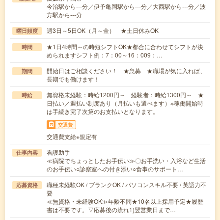
今治駅から---分／伊予亀岡駅から---分／大西駅から---分／波
方駅から---分
週3日～5日OK（月～金） ★土日休みOK
曜日頻度
★1日4時間～の時短シフトOK★都合に合わせてシフトが決
時間
められますシフト例：7：00～16：009：…
開始日はご相談ください！ ★急募 ★職場が気に入れば、
期間
長期でも働けます！
無資格未経験：時給1200円～ 経験者：時給1300円～ ★
時給
日払い／週払い制度あり（月払いも選べます）※稼働開始時
は手続き完了次第のお支払いとなります。
交通費
交通費支給※規定有
看護助手
仕事内容
≪病院でちょっとしたお手伝い≫〇お手洗い・入浴など生活
のお手伝い○診察室への付き添い○食事のサポート…
職種未経験OK / ブランクOK / パソコンスキル不要 / 英語力不
応募資格
要
≪無資格・未経験OK≫年齢不問★10名以上採用予定★履歴
書は不要です。▽応募後の流れ1)翌営業日まで…