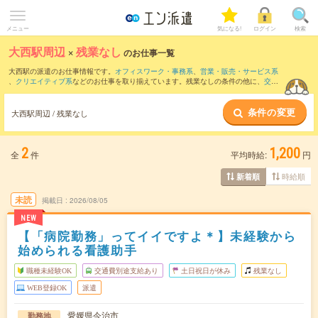
メニュー
気になる!
ログイン
検索
大西駅周辺
×
残業なし
のお仕事一覧
大西駅の派遣のお仕事情報です。
オフィスワーク・事務系
、
営業・販売・サービス系
、
クリエイティブ系
などのお仕事を取り揃えています。残業なしの条件の他に、
交通
費別途支給あり
、
職種未経験OK
、
友だちと一緒の応募OK
などのこだわり条件も取り
揃えています。
条件の変更
大西駅周辺 / 残業なし
2
1,200
全
件
平均時給:
円
時給順
新着順
未読
掲載日
2026/08/05
NEW
【「病院勤務」ってイイですよ＊】未経験から
始められる看護助手
職種未経験OK
交通費別途支給あり
土日祝日が休み
残業なし
WEB登録OK
派遣
愛媛県今治市
勤務地