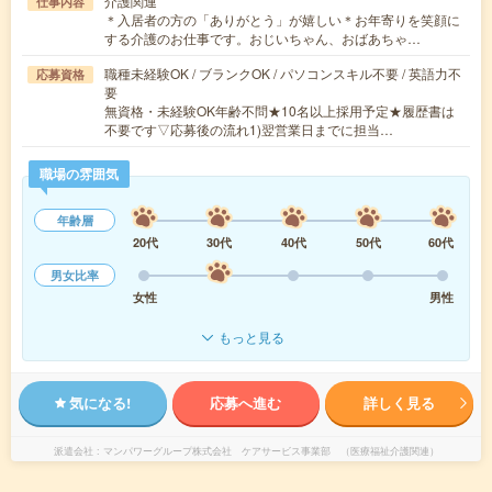
介護関連
仕事内容
＊入居者の方の「ありがとう」が嬉しい＊お年寄りを笑顔に
する介護のお仕事です。おじいちゃん、おばあちゃ…
職種未経験OK / ブランクOK / パソコンスキル不要 / 英語力不
応募資格
要
無資格・未経験OK年齢不問★10名以上採用予定★履歴書は
不要です▽応募後の流れ1)翌営業日までに担当…
職場の雰囲気
年齢層
20代
30代
40代
50代
60代
男女比率
女性
男性
もっと見る
気になる!
応募へ進む
詳しく見る
派遣会社
マンパワーグループ株式会社 ケアサービス事業部 （医療福祉介護関連）