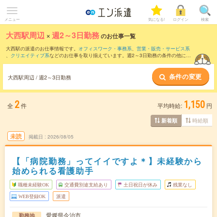
メニュー
気になる!
ログイン
検索
大西駅周辺
×
週2～3日勤務
のお仕事一覧
大西駅の派遣のお仕事情報です。
オフィスワーク・事務系
、
営業・販売・サービス系
、
クリエイティブ系
などのお仕事を取り揃えています。週2～3日勤務の条件の他に、
交通費別途支給あり
、
職種未経験OK
、
友だちと一緒の応募OK
などのこだわり条件も
取り揃えています。
条件の変更
大西駅周辺 / 週2～3日勤務
2
1,150
全
件
平均時給:
円
時給順
新着順
未読
掲載日
2026/08/05
【「病院勤務」ってイイですよ＊】未経験から
始められる看護助手
職種未経験OK
交通費別途支給あり
土日祝日が休み
残業なし
WEB登録OK
派遣
愛媛県今治市
勤務地