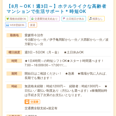
【8月～OK！週3日～】ホテルライクな高齢者
マンションで生活サポート＊時短OK
職種未経験OK
交通費別途支給あり
土日祝日が休み
残業なし
WEB登録OK
派遣
愛媛県今治市
勤務地
今治駅から---分／伊予亀岡駅から---分／大西駅から---分／波
方駅から---分
週3日～5日OK（月～金） ★土日休みOK
曜日頻度
★1日4時間～の時短シフトOK★スタート時間選べます！
時間
7:00～16:009:00～17:0011:…
開始日はご相談ください！ ★急募 ★職場が気に入れば、
期間
長期でも働けます！
無資格未経験：時給1200円～ 経験者：時給1300円～ ★
時給
日払い／週払い制度あり（月払いも選べます）※稼働開始時
は手続き完了次第のお支払いとなります。
交通費
交通費全額支給※規定有