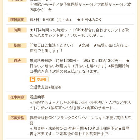
今治駅から---分／伊予亀岡駅から---分／大西駅から---分／波
方駅から---分
週3日～5日OK（月～金） ★土日休みOK
曜日頻度
★1日4時間～の時短シフトOK★都合に合わせてシフトが決
時間
められますシフト例：7：00～16：009：…
開始日はご相談ください！ ★急募 ★職場が気に入れば、
期間
長期でも働けます！
無資格未経験：時給1200円～ 経験者：時給1300円～ ★
時給
日払い／週払い制度あり（月払いも選べます）※稼働開始時
は手続き完了次第のお支払いとなります。
交通費
交通費支給※規定有
看護助手
仕事内容
≪病院でちょっとしたお手伝い≫〇お手洗い・入浴など生活
のお手伝い○診察室への付き添い○食事のサポート…
職種未経験OK / ブランクOK / パソコンスキル不要 / 英語力不
応募資格
要
≪無資格・未経験OK≫年齢不問★10名以上採用予定★履歴
書は不要です。▽応募後の流れ1)翌営業日まで…