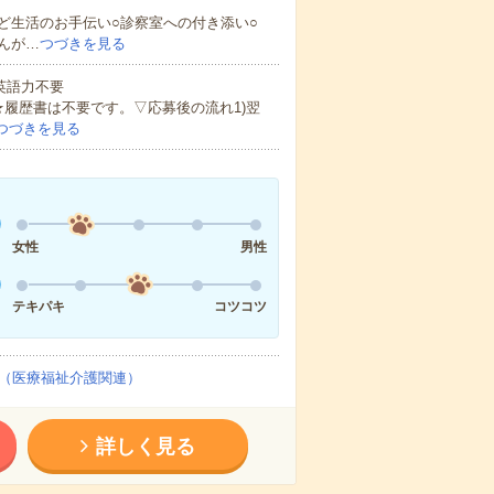
ど生活のお手伝い○診察室への付き添い○
んが…
つづきを見る
 英語力不要
★履歴書は不要です。▽応募後の流れ1)翌
つづきを見る
女性
男性
テキパキ
コツコツ
（医療福祉介護関連）
詳しく見る