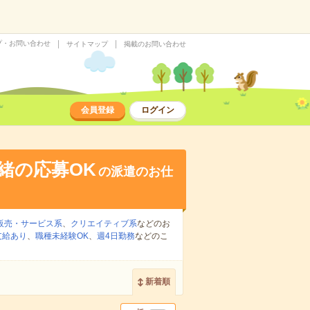
プ・お問い合わせ
サイトマップ
掲載のお問い合わせ
会員登録
ログイン
緒の応募OK
の派遣のお仕
販売・サービス系
、
クリエイティブ系
などのお
支給あり
、
職種未経験OK
、
週4日勤務
などのこ
新着順