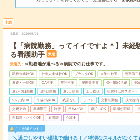
未読
掲載日
2026/08/03
【「病院勤務」ってイイですよ＊】未経
る看護助手
派遣
≪勤務地が選べる≫病院でのお仕事です。
派遣先
職種未経験OK
社会人未経験OK
ブランクOK
大学生歓迎
既卒第二
友達と一緒OK
OA不要
英語不要
履歴書不要
40～50代活躍
6
週2～3日勤務
週4日勤務
週5日勤務
土日祝休
朝10時以降スタート
5ｈ以内OK
午後のみOK
残業なし
シフト
交替制勤務
扶養控内
交費支給
車通勤可
制服
日払いOK
週払いOK
職場が禁煙
自転車・バイクOK
看護師
介護士
ここがポイント！
＼過ごしやすい環境で働ける！／特別なスキルがなくて