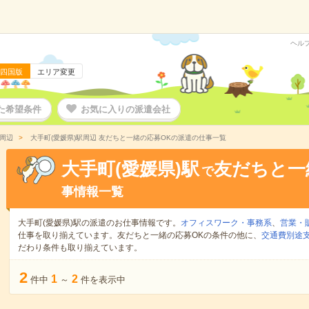
ヘル
四国版
エリア変更
た希望条件
お気に入りの派遣会社
駅周辺
大手町(愛媛県)駅周辺 友だちと一緒の応募OKの派遣の仕事一覧
大手町(愛媛県)駅
友だちと一
で
事情報一覧
大手町(愛媛県)駅の派遣のお仕事情報です。
オフィスワーク・事務系
、
営業・
仕事を取り揃えています。友だちと一緒の応募OKの条件の他に、
交通費別途
だわり条件も取り揃えています。
2
1
2
件中
～
件を表示中