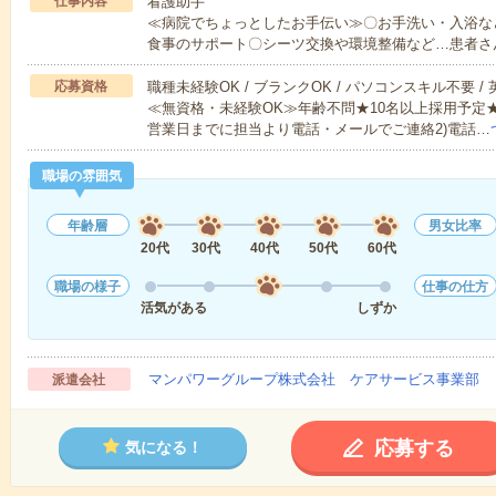
仕事内容
看護助手
≪病院でちょっとしたお手伝い≫〇お手洗い・入浴な
食事のサポート〇シーツ交換や環境整備など…患者さ
応募資格
職種未経験OK / ブランクOK / パソコンスキル不要 /
≪無資格・未経験OK≫年齢不問★10名以上採用予定
営業日までに担当より電話・メールでご連絡2)電話…
職場の雰囲気
年齢層
男女比率
20代
30代
40代
50代
60代
職場の様子
仕事の仕方
活気がある
しずか
マンパワーグループ株式会社 ケアサービス事業部 
派遣会社
応募する
気になる！