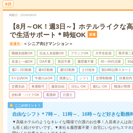
未読
掲載日
2026/08/03
【8月～OK！週3日～】ホテルライクな
で生活サポート＊時短OK
派遣
＜シニア向けマンション＞
派遣先
職種未経験OK
社会人未経験OK
ブランクOK
大学生歓迎
既卒第二
友達と一緒OK
OA不要
英語不要
履歴書不要
40～50代活躍
6
週2～3日勤務
週4日勤務
週5日勤務
土日祝休
朝10時以降スタート
5ｈ以内OK
午後のみOK
残業なし
シフト
交替制勤務
扶養控内
交費支給
車通勤可
服装自由
日払いOK
週払いOK
職場が禁煙
自転車・バイクOK
看護師
介護士
ここがポイント！
自由なシフト＊7時～、11時～、16時～など好きな勤務
▼高級ホテルのようなキレイな職場で介護のお仕事！入居者さんは自
も長く続けやすいです。▼来社＆履歴書不要！自宅にいながらスマホ