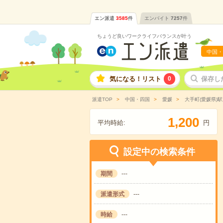
エン派遣
3585
件
エンバイト
7257
件
ちょうど良いワークライフバランスが叶う
中国・
気になる！リスト
0
保存し
派遣TOP
中国・四国
愛媛
大手町(愛媛県)
,
1
2
0
0
平均時給:
円
設定中の検索条件
期間
---
派遣形式
---
時給
---