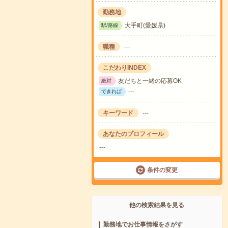
勤務地
大手町(愛媛県)
駅/路線
職種
---
こだわりINDEX
友だちと一緒の応募OK
絶対
---
できれば
キーワード
---
あなたのプロフィール
---
条件の変更
他の検索結果を見る
勤務地でお仕事情報をさがす