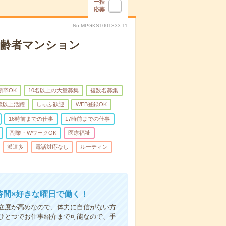
一括
応募
No.MPGKS1001333-11
高齢者マンション
新卒OK
10名以上の大量募集
複数名募集
0歳以上活躍
しゅふ歓迎
WEB登録OK
16時前までの仕事
17時前までの仕事
副業・WワークOK
医療福祉
派遣多
電話対応なし
ルーティン
時間×好きな曜日で働く！
立度が高めなので、体力に自信がない方
ひとつでお仕事紹介まで可能なので、手