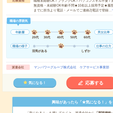
応募資格
職種未経験OK / ブランクOK / パソコンスキル不要 /
無資格・未経験OK年齢不問★10名以上採用予定★履
までに担当より電話・メールでご連絡2)電話で登録…
職場の雰囲気
年齢層
男女比率
20代
30代
40代
50代
60代
職場の様子
仕事の仕方
活気がある
しずか
マンパワーグループ株式会社 ケアサービス事業部 
派遣会社
応募する
気になる！
興味があったら「★気になる！」を
「気になる！」を押しておくと、派遣会社から
「面談確約