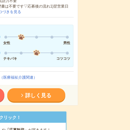
 英語力不要
歴書は不要です▽応募後の流れ1)翌営業日
つづきを見る
女性
男性
テキパキ
コツコツ
（医療福祉介護関連）
詳しく見る
クリック！
」
や
「応募歓迎」
が届きます！