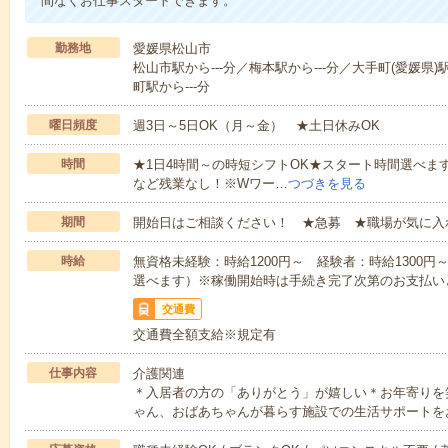
間なくお仕事スタートできます。
勤務地
愛媛県松山市
松山市駅から---分／梅本駅から---分／大手町(愛媛県)駅
町駅から---分
曜日頻度
週3日～5日OK（月～金） ★土日休みOK
時間
★1日4時間～の時短シフトOK★スタート時間選べます！7:00～1
など残業なし！※Wワー…
つづきを見る
期間
開始日はご相談ください！ ★急募 ★職場が気に入
時給
無資格未経験：時給1200円～ 経験者：時給1300
選べます）※稼働開始時は手続き完了次第のお支払い
交通費
交通費全額支給※規定有
仕事内容
介護関連
＊入居者の方の「ありがとう」が嬉しい＊お年寄りを
ゃん、おばあちゃんが暮らす施設での生活サポートを