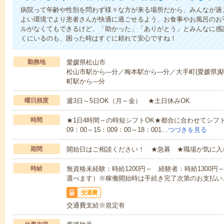
病院って年齢や性別を問わず様々な方が来る場所だから、みんなが過
よい環境でより患者さんが快適に過ごせるよう、お食事やお風呂のお
ルがなくてもできるけど、「助かった」「ありがとう」とみんなに感
くにいるのも、困った時はすぐに頼れて安心ですね！
勤務地
愛媛県松山市
松山市駅から---分／梅本駅から---分／大手町(愛媛県)駅
町駅から---分
曜日頻度
週3日～5日OK（月～金） ★土日休みOK
時間
★1日4時間～の時短シフトOK★都合に合わせてシフト
09：00～15：009：00～18：001…
つづきを見る
期間
開始日はご相談ください！ ★急募 ★職場が気に入
時給
無資格未経験：時給1200円～ 経験者：時給1300
選べます）※稼働開始時は手続き完了次第のお支払い
交通費
交通費支給※規定有