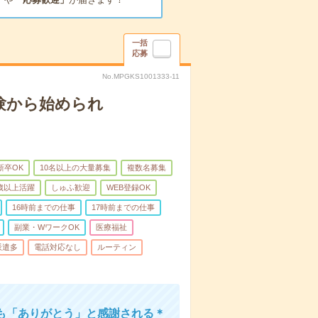
一括
応募
No.MPGKS1001333-11
験から始められ
新卒OK
10名以上の大量募集
複数名募集
0歳以上活躍
しゅふ歓迎
WEB登録OK
16時前までの仕事
17時前までの仕事
副業・WワークOK
医療福祉
派遣多
電話対応なし
ルーティン
も「ありがとう」と感謝される＊