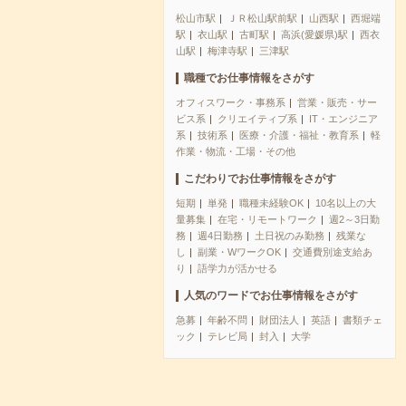
松山市駅
ＪＲ松山駅前駅
山西駅
西堀端
駅
衣山駅
古町駅
高浜(愛媛県)駅
西衣
山駅
梅津寺駅
三津駅
職種でお仕事情報をさがす
オフィスワーク・事務系
営業・販売・サー
ビス系
クリエイティブ系
IT・エンジニア
系
技術系
医療・介護・福祉・教育系
軽
作業・物流・工場・その他
こだわりでお仕事情報をさがす
短期
単発
職種未経験OK
10名以上の大
量募集
在宅・リモートワーク
週2～3日勤
務
週4日勤務
土日祝のみ勤務
残業な
し
副業・WワークOK
交通費別途支給あ
り
語学力が活かせる
人気のワードでお仕事情報をさがす
急募
年齢不問
財団法人
英語
書類チェ
ック
テレビ局
封入
大学