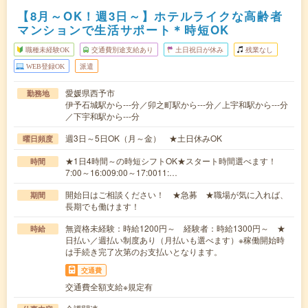
【8月～OK！週3日～】ホテルライクな高齢者
マンションで生活サポート＊時短OK
職種未経験OK
交通費別途支給あり
土日祝日が休み
残業なし
WEB登録OK
派遣
愛媛県西予市
勤務地
伊予石城駅から---分／卯之町駅から---分／上宇和駅から---分
／下宇和駅から---分
週3日～5日OK（月～金） ★土日休みOK
曜日頻度
★1日4時間～の時短シフトOK★スタート時間選べます！
時間
7:00～16:009:00～17:0011:…
開始日はご相談ください！ ★急募 ★職場が気に入れば、
期間
長期でも働けます！
無資格未経験：時給1200円～ 経験者：時給1300円～ ★
時給
日払い／週払い制度あり（月払いも選べます）※稼働開始時
は手続き完了次第のお支払いとなります。
交通費
交通費全額支給※規定有