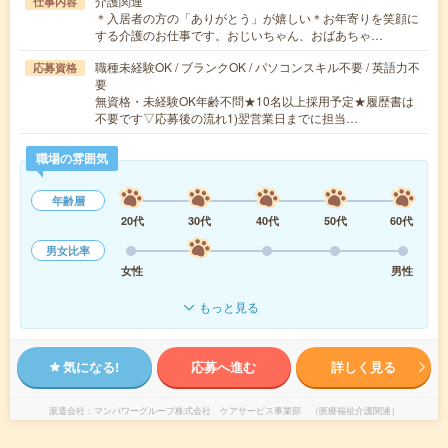
介護関連
仕事内容
＊入居者の方の「ありがとう」が嬉しい＊お年寄りを笑顔に
する介護のお仕事です。おじいちゃん、おばあちゃ…
職種未経験OK / ブランクOK / パソコンスキル不要 / 英語力不
応募資格
要
無資格・未経験OK年齢不問★10名以上採用予定★履歴書は
不要です▽応募後の流れ1)翌営業日までに担当…
職場の雰囲気
年齢層
20代
30代
40代
50代
60代
男女比率
女性
男性
もっと見る
気になる!
応募へ進む
詳しく見る
派遣会社
マンパワーグループ株式会社 ケアサービス事業部 （医療福祉介護関連）