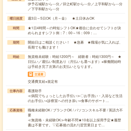
伊予石城駅から---分／卯之町駅から---分／上宇和駅から---分
／下宇和駅から---分
週3日～5日OK（月～金） ★土日休みOK
曜日頻度
★1日4時間～の時短シフトOK★都合に合わせてシフトが決
時間
められますシフト例：7：00～16：009：…
開始日はご相談ください！ ★急募 ★職場が気に入れば、
期間
長期でも働けます！
無資格未経験：時給1200円～ 経験者：時給1300円～ ★
時給
日払い／週払い制度あり（月払いも選べます）※稼働開始時
は手続き完了次第のお支払いとなります。
交通費
交通費支給※規定有
看護助手
仕事内容
≪病院でちょっとしたお手伝い≫〇お手洗い・入浴など生活
のお手伝い○診察室への付き添い○食事のサポート…
職種未経験OK / ブランクOK / パソコンスキル不要 / 英語力不
応募資格
要
≪無資格・未経験OK≫年齢不問★10名以上採用予定★履歴
書は不要です。▽応募後の流れ1)翌営業日まで…