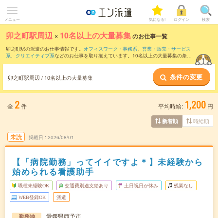
メニュー
気になる!
ログイン
検索
卯之町駅周辺
×
10名以上の大量募集
のお仕事一覧
卯之町駅の派遣のお仕事情報です。
オフィスワーク・事務系
、
営業・販売・サービス
系
、
クリエイティブ系
などのお仕事を取り揃えています。10名以上の大量募集の条件
の他に、
交通費別途支給あり
、
職種未経験OK
、
友だちと一緒の応募OK
などのこだわ
り条件も取り揃えています。
条件の変更
卯之町駅周辺 / 10名以上の大量募集
2
1,200
全
件
平均時給:
円
時給順
新着順
未読
掲載日
2026/08/01
【「病院勤務」ってイイですよ＊】未経験から
始められる看護助手
職種未経験OK
交通費別途支給あり
土日祝日が休み
残業なし
WEB登録OK
派遣
愛媛県西予市
勤務地