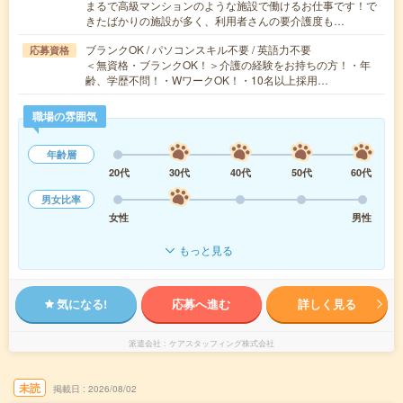
まるで高級マンションのような施設で働けるお仕事です！で
きたばかりの施設が多く、利用者さんの要介護度も…
ブランクOK / パソコンスキル不要 / 英語力不要
応募資格
＜無資格・ブランクOK！＞介護の経験をお持ちの方！・年
齢、学歴不問！・WワークOK！・10名以上採用…
職場の雰囲気
年齢層
20代
30代
40代
50代
60代
男女比率
女性
男性
もっと見る
気になる!
応募へ進む
詳しく見る
派遣会社
ケアスタッフィング株式会社
未読
掲載日
2026/08/02