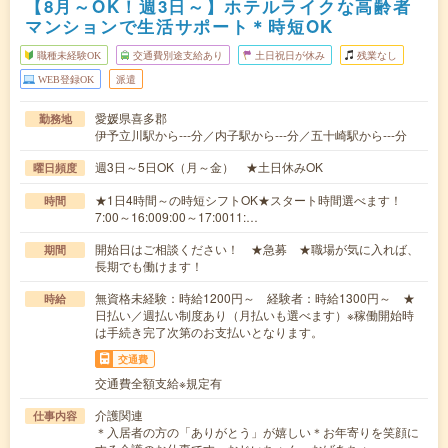
【8月～OK！週3日～】ホテルライクな高齢者
マンションで生活サポート＊時短OK
職種未経験OK
交通費別途支給あり
土日祝日が休み
残業なし
WEB登録OK
派遣
愛媛県喜多郡
勤務地
伊予立川駅から---分／内子駅から---分／五十崎駅から---分
週3日～5日OK（月～金） ★土日休みOK
曜日頻度
★1日4時間～の時短シフトOK★スタート時間選べます！
時間
7:00～16:009:00～17:0011:…
開始日はご相談ください！ ★急募 ★職場が気に入れば、
期間
長期でも働けます！
無資格未経験：時給1200円～ 経験者：時給1300円～ ★
時給
日払い／週払い制度あり（月払いも選べます）※稼働開始時
は手続き完了次第のお支払いとなります。
交通費
交通費全額支給※規定有
介護関連
仕事内容
＊入居者の方の「ありがとう」が嬉しい＊お年寄りを笑顔に