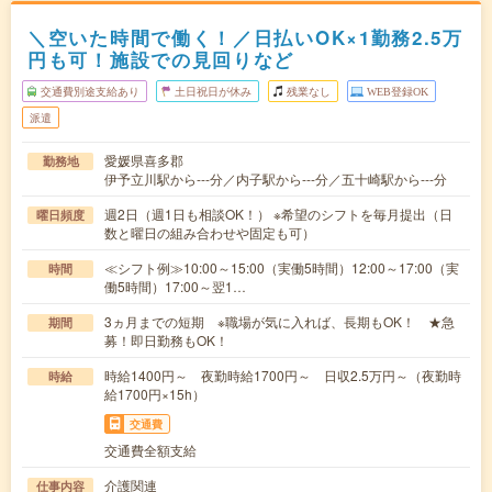
＼空いた時間で働く！／日払いOK×1勤務2.5万
円も可！施設での見回りなど
交通費別途支給あり
土日祝日が休み
残業なし
WEB登録OK
派遣
愛媛県喜多郡
勤務地
伊予立川駅から---分／内子駅から---分／五十崎駅から---分
週2日（週1日も相談OK！） ※希望のシフトを毎月提出（日
曜日頻度
数と曜日の組み合わせや固定も可）
≪シフト例≫10:00～15:00（実働5時間）12:00～17:00（実
時間
働5時間）17:00～翌1…
3ヵ月までの短期 ※職場が気に入れば、長期もOK！ ★急
期間
募！即日勤務もOK！
時給1400円～ 夜勤時給1700円～ 日収2.5万円～（夜勤時
時給
給1700円×15h）
交通費
交通費全額支給
介護関連
仕事内容