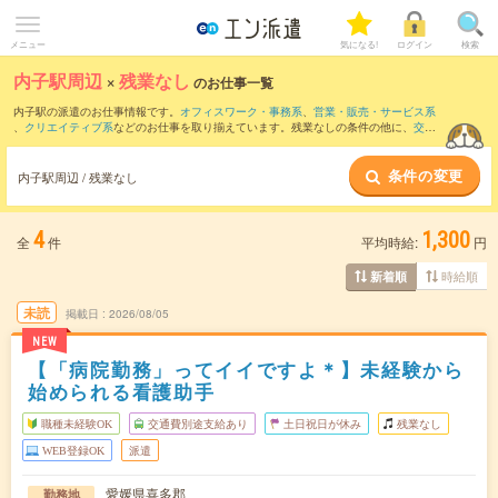
メニュー
気になる!
ログイン
検索
内子駅周辺
×
残業なし
のお仕事一覧
内子駅の派遣のお仕事情報です。
オフィスワーク・事務系
、
営業・販売・サービス系
、
クリエイティブ系
などのお仕事を取り揃えています。残業なしの条件の他に、
交通
費別途支給あり
、
職種未経験OK
、
友だちと一緒の応募OK
などのこだわり条件も取り
揃えています。
条件の変更
内子駅周辺 / 残業なし
4
1,300
全
件
平均時給:
円
時給順
新着順
未読
掲載日
2026/08/05
NEW
【「病院勤務」ってイイですよ＊】未経験から
始められる看護助手
職種未経験OK
交通費別途支給あり
土日祝日が休み
残業なし
WEB登録OK
派遣
愛媛県喜多郡
勤務地