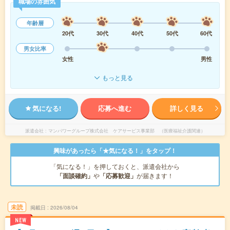
職場の雰囲気
年齢層
20代
30代
40代
50代
60代
男女比率
女性
男性
もっと見る
気になる!
応募へ進む
詳しく見る
派遣会社
マンパワーグループ株式会社 ケアサービス事業部 （医療福祉介護関連）
興味があったら「★気になる！」をタップ！
「気になる！」を押しておくと、派遣会社から
「面談確約」
や
「応募歓迎」
が届きます！
未読
掲載日
2026/08/04
NEW