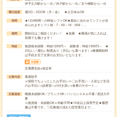
伊予立川駅から---分／内子駅から---分／五十崎駅から---分
週3日～5日OK（月～金） ★土日休みOK
曜日頻度
★1日4時間～の時短シフトOK★都合に合わせてシフトが決
時間
められますシフト例：7：00～16：009：…
開始日はご相談ください！ ★急募 ★職場が気に入れば、
期間
長期でも働けます！
無資格未経験：時給1200円～ 経験者：時給1300円～ ★
時給
日払い／週払い制度あり（月払いも選べます）※稼働開始時
は手続き完了次第のお支払いとなります。
交通費
交通費支給※規定有
看護助手
仕事内容
≪病院でちょっとしたお手伝い≫〇お手洗い・入浴など生活
のお手伝い○診察室への付き添い○食事のサポート…
職種未経験OK / ブランクOK / パソコンスキル不要 / 英語力不
応募資格
要
≪無資格・未経験OK≫年齢不問★10名以上採用予定★履歴
書は不要です。▽応募後の流れ1)翌営業日まで…