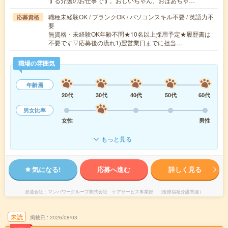
する介護のお仕事です。おじいちゃん、おばあちゃ…
職種未経験OK / ブランクOK / パソコンスキル不要 / 英語力不
応募資格
要
無資格・未経験OK年齢不問★10名以上採用予定★履歴書は
不要です▽応募後の流れ1)翌営業日までに担当…
職場の雰囲気
年齢層
20代
30代
40代
50代
60代
男女比率
女性
男性
もっと見る
気になる!
応募へ進む
詳しく見る
派遣会社
マンパワーグループ株式会社 ケアサービス事業部 （医療福祉介護関連）
未読
掲載日
2026/08/03