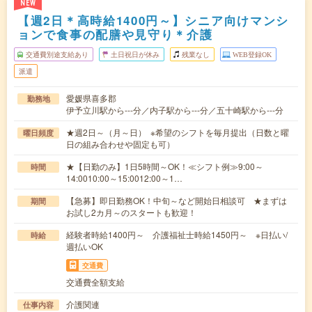
NEW
【週2日＊高時給1400円～】シニア向けマンシ
ョンで食事の配膳や見守り＊介護
交通費別途支給あり
土日祝日が休み
残業なし
WEB登録OK
派遣
愛媛県喜多郡
勤務地
伊予立川駅から---分／内子駅から---分／五十崎駅から---分
★週2日～（月～日） ※希望のシフトを毎月提出（日数と曜
曜日頻度
日の組み合わせや固定も可）
★【日勤のみ】1日5時間～OK！≪シフト例≫9:00～
時間
14:0010:00～15:0012:00～1…
【急募】即日勤務OK！中旬～など開始日相談可 ★まずは
期間
お試し2カ月～のスタートも歓迎！
経験者時給1400円～ 介護福祉士時給1450円～ ※日払い/
時給
週払いOK
交通費
交通費全額支給
介護関連
仕事内容