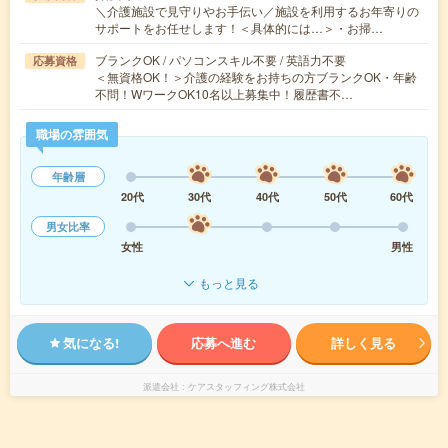
＼介護施設で見守りやお手伝い／施設を利用するお年寄りの
サポートをお任せします！＜具体的には…＞・お掃…
ブランクOK / パソコンスキル不要 / 英語力不要
応募資格
＜無資格OK！＞介護の経験をお持ちの方ブランクOK・年齢
不問！WワークOK10名以上募集中！履歴書不…
職場の雰囲気
年齢層
20代
30代
40代
50代
60代
男女比率
女性
男性
もっと見る
気になる!
応募へ進む
詳しく見る
派遣会社
ケアスタッフィング株式会社