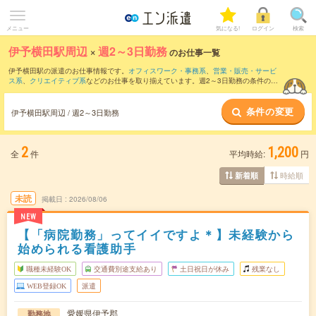
メニュー
気になる!
ログイン
検索
伊予横田駅周辺
×
週2～3日勤務
のお仕事一覧
伊予横田駅の派遣のお仕事情報です。
オフィスワーク・事務系
、
営業・販売・サービ
ス系
、
クリエイティブ系
などのお仕事を取り揃えています。週2～3日勤務の条件の他
に、
交通費別途支給あり
、
職種未経験OK
、
友だちと一緒の応募OK
などのこだわり条
件も取り揃えています。
条件の変更
伊予横田駅周辺 / 週2～3日勤務
2
1,200
全
件
平均時給:
円
時給順
新着順
未読
掲載日
2026/08/06
NEW
【「病院勤務」ってイイですよ＊】未経験から
始められる看護助手
職種未経験OK
交通費別途支給あり
土日祝日が休み
残業なし
WEB登録OK
派遣
愛媛県伊予郡
勤務地