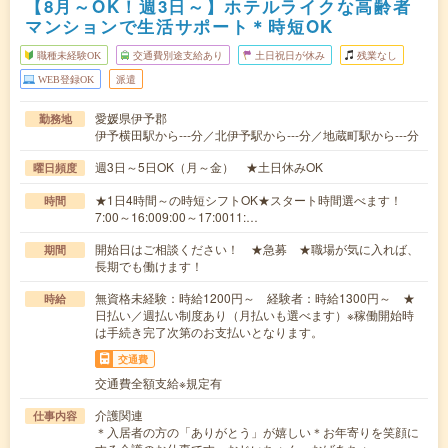
【8月～OK！週3日～】ホテルライクな高齢者
マンションで生活サポート＊時短OK
職種未経験OK
交通費別途支給あり
土日祝日が休み
残業なし
WEB登録OK
派遣
愛媛県伊予郡
勤務地
伊予横田駅から---分／北伊予駅から---分／地蔵町駅から---分
週3日～5日OK（月～金） ★土日休みOK
曜日頻度
★1日4時間～の時短シフトOK★スタート時間選べます！
時間
7:00～16:009:00～17:0011:…
開始日はご相談ください！ ★急募 ★職場が気に入れば、
期間
長期でも働けます！
無資格未経験：時給1200円～ 経験者：時給1300円～ ★
時給
日払い／週払い制度あり（月払いも選べます）※稼働開始時
は手続き完了次第のお支払いとなります。
交通費
交通費全額支給※規定有
介護関連
仕事内容
＊入居者の方の「ありがとう」が嬉しい＊お年寄りを笑顔に