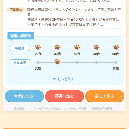
する介護のお仕事です。おじいちゃん、おばあちゃ…
職種未経験OK / ブランクOK / パソコンスキル不要 / 英語力不
応募資格
要
無資格・未経験OK年齢不問★10名以上採用予定★履歴書は
不要です▽応募後の流れ1)翌営業日までに担当…
職場の雰囲気
年齢層
20代
30代
40代
50代
60代
男女比率
女性
男性
もっと見る
気になる!
応募へ進む
詳しく見る
派遣会社
マンパワーグループ株式会社 ケアサービス事業部 （医療福祉介護関連）