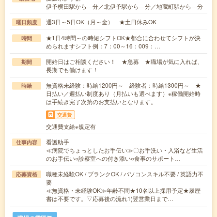
伊予横田駅から---分／北伊予駅から---分／地蔵町駅から---分
週3日～5日OK（月～金） ★土日休みOK
曜日頻度
★1日4時間～の時短シフトOK★都合に合わせてシフトが決
時間
められますシフト例：7：00～16：009：…
開始日はご相談ください！ ★急募 ★職場が気に入れば、
期間
長期でも働けます！
無資格未経験：時給1200円～ 経験者：時給1300円～ ★
時給
日払い／週払い制度あり（月払いも選べます）※稼働開始時
は手続き完了次第のお支払いとなります。
交通費
交通費支給※規定有
看護助手
仕事内容
≪病院でちょっとしたお手伝い≫〇お手洗い・入浴など生活
のお手伝い○診察室への付き添い○食事のサポート…
職種未経験OK / ブランクOK / パソコンスキル不要 / 英語力不
応募資格
要
≪無資格・未経験OK≫年齢不問★10名以上採用予定★履歴
書は不要です。▽応募後の流れ1)翌営業日まで…