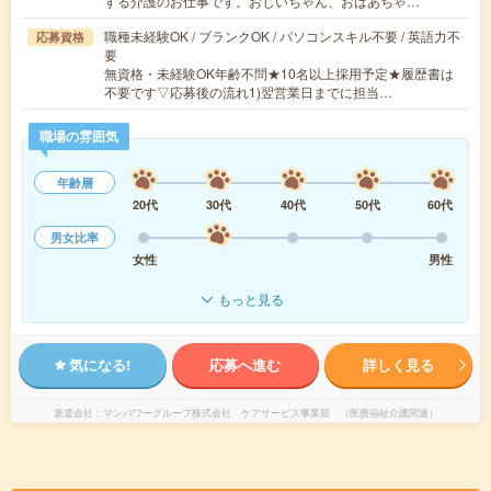
する介護のお仕事です。おじいちゃん、おばあちゃ…
職種未経験OK / ブランクOK / パソコンスキル不要 / 英語力不
応募資格
要
無資格・未経験OK年齢不問★10名以上採用予定★履歴書は
不要です▽応募後の流れ1)翌営業日までに担当…
職場の雰囲気
年齢層
20代
30代
40代
50代
60代
男女比率
女性
男性
もっと見る
気になる!
応募へ進む
詳しく見る
派遣会社
マンパワーグループ株式会社 ケアサービス事業部 （医療福祉介護関連）