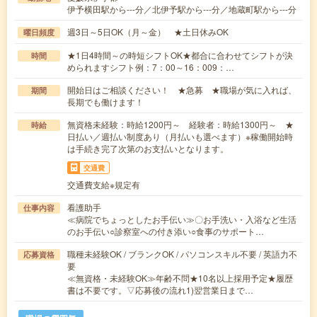
伊予横田駅から---分／北伊予駅から---分／地蔵町駅から---分
週3日～5日OK（月～金） ★土日休みOK
曜日頻度
★1日4時間～の時短シフトOK★都合に合わせてシフトが決
時間
められますシフト例：7：00～16：009：…
開始日はご相談ください！ ★急募 ★職場が気に入れば、
期間
長期でも働けます！
無資格未経験：時給1200円～ 経験者：時給1300円～ ★
時給
日払い／週払い制度あり（月払いも選べます）※稼働開始時
は手続き完了次第のお支払いとなります。
交通費
交通費支給※規定有
看護助手
仕事内容
≪病院でちょっとしたお手伝い≫〇お手洗い・入浴など生活
のお手伝い○診察室への付き添い○食事のサポート…
職種未経験OK / ブランクOK / パソコンスキル不要 / 英語力不
応募資格
要
≪無資格・未経験OK≫年齢不問★10名以上採用予定★履歴
書は不要です。▽応募後の流れ1)翌営業日まで…