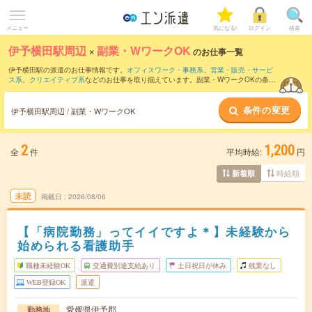
メニュー
気になる!
ログイン
検索
伊予横田駅周辺
×
副業・WワークOK
のお仕事一覧
伊予横田駅の派遣のお仕事情報です。
オフィスワーク・事務系
、
営業・販売・サービ
ス系
、
クリエイティブ系
などのお仕事を取り揃えています。副業・WワークOKの条件
の他に、
交通費別途支給あり
、
職種未経験OK
、
友だちと一緒の応募OK
などのこだわ
り条件も取り揃えています。
条件の変更
伊予横田駅周辺 / 副業・WワークOK
2
1,200
全
件
平均時給:
円
時給順
新着順
未読
掲載日
2026/08/06
【「病院勤務」ってイイですよ＊】未経験から
始められる看護助手
職種未経験OK
交通費別途支給あり
土日祝日が休み
残業なし
WEB登録OK
派遣
愛媛県伊予郡
勤務地