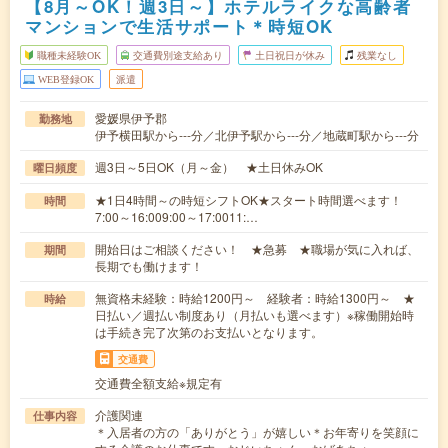
【8月～OK！週3日～】ホテルライクな高齢者
マンションで生活サポート＊時短OK
職種未経験OK
交通費別途支給あり
土日祝日が休み
残業なし
WEB登録OK
派遣
愛媛県伊予郡
勤務地
伊予横田駅から---分／北伊予駅から---分／地蔵町駅から---分
週3日～5日OK（月～金） ★土日休みOK
曜日頻度
★1日4時間～の時短シフトOK★スタート時間選べます！
時間
7:00～16:009:00～17:0011:…
開始日はご相談ください！ ★急募 ★職場が気に入れば、
期間
長期でも働けます！
無資格未経験：時給1200円～ 経験者：時給1300円～ ★
時給
日払い／週払い制度あり（月払いも選べます）※稼働開始時
は手続き完了次第のお支払いとなります。
交通費
交通費全額支給※規定有
介護関連
仕事内容
＊入居者の方の「ありがとう」が嬉しい＊お年寄りを笑顔に