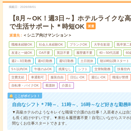
掲載日
2026/08/01
【8月～OK！週3日～】ホテルライクな
で生活サポート＊時短OK
派遣
＜シニア向けマンション＞
派遣先
職種未経験OK
社会人未経験OK
ブランクOK
大学生歓迎
既卒第二
友達と一緒OK
OA不要
英語不要
履歴書不要
40～50代活躍
6
週2～3日勤務
週4日勤務
週5日勤務
土日祝休
朝10時以降スタート
5ｈ以内OK
午後のみOK
残業なし
シフト
交替制勤務
扶養控内
交費支給
車通勤可
服装自由
日払いOK
週払いOK
職場が禁煙
自転車・バイクOK
看護師
介護士
ここがポイント！
自由なシフト＊7時～、11時～、16時～など好きな勤務
▼高級ホテルのようなキレイな職場で介護のお仕事！入居者さんは自
も長く続けやすいです。▼来社＆履歴書不要！自宅にいながらスマホ
間なくお仕事スタートできます。