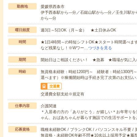
勤務地
愛媛県西条市
伊予西条駅から---分／石鎚山駅から---分／壬生川駅か
から---分
曜日頻度
週3日～5日OK（月～金） ★土日休みOK
時間
★1日4時間～の時短シフトOK★スタート時間選べます！7:00～1
など残業なし！※Wワー…
つづきを見る
期間
開始日はご相談ください！ ★急募 ★職場が気に入
時給
無資格未経験：時給1200円～ 経験者：時給1300
選べます）※稼働開始時は手続き完了次第のお支払い
交通費
交通費全額支給※規定有
仕事内容
介護関連
＊入居者の方の「ありがとう」が嬉しい＊お年寄りを
ゃん、おばあちゃんが暮らす施設での生活サポートを
応募資格
職種未経験OK / ブランクOK / パソコンスキル不要 /
無資格・未経験OK年齢不問★10名以上採用予定★履