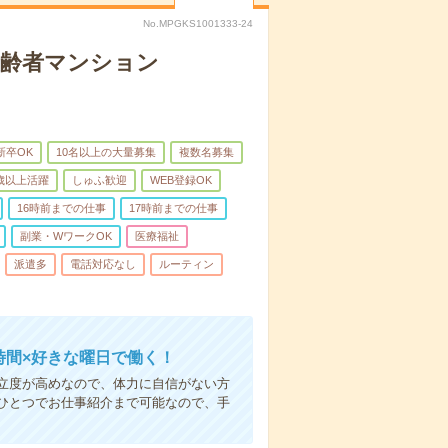
No.MPGKS1001333-24
高齢者マンション
新卒OK
10名以上の大量募集
複数名募集
0歳以上活躍
しゅふ歓迎
WEB登録OK
16時前までの仕事
17時前までの仕事
副業・WワークOK
医療福祉
派遣多
電話対応なし
ルーティン
時間×好きな曜日で働く！
立度が高めなので、体力に自信がない方
ひとつでお仕事紹介まで可能なので、手