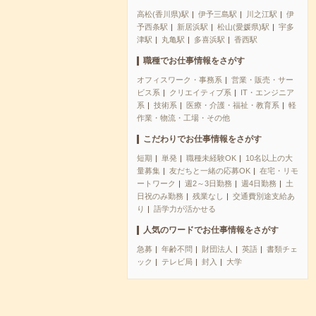
高松(香川県)駅
伊予三島駅
川之江駅
伊
予西条駅
新居浜駅
松山(愛媛県)駅
宇多
津駅
丸亀駅
多喜浜駅
香西駅
職種でお仕事情報をさがす
オフィスワーク・事務系
営業・販売・サー
ビス系
クリエイティブ系
IT・エンジニア
系
技術系
医療・介護・福祉・教育系
軽
作業・物流・工場・その他
こだわりでお仕事情報をさがす
短期
単発
職種未経験OK
10名以上の大
量募集
友だちと一緒の応募OK
在宅・リモ
ートワーク
週2～3日勤務
週4日勤務
土
日祝のみ勤務
残業なし
交通費別途支給あ
り
語学力が活かせる
人気のワードでお仕事情報をさがす
急募
年齢不問
財団法人
英語
書類チェ
ック
テレビ局
封入
大学