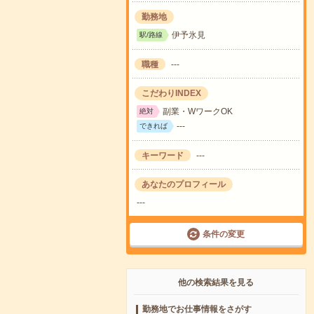
勤務地
伊予氷見
駅/路線
職種
---
こだわりINDEX
副業・WワークOK
絶対
---
できれば
キーワード
---
あなたのプロフィール
---
条件の変更
他の検索結果を見る
勤務地でお仕事情報をさがす