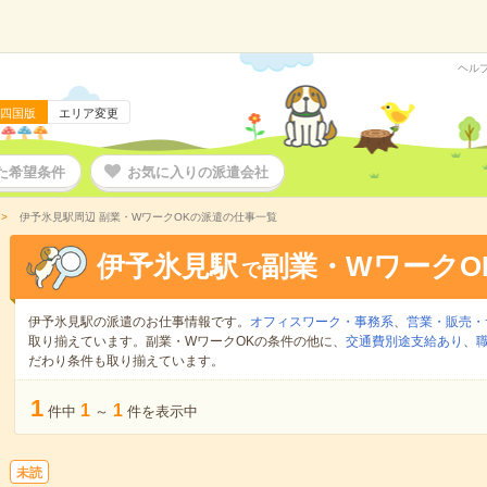
ヘル
四国版
エリア変更
た希望条件
お気に入りの派遣会社
伊予氷見駅周辺 副業・WワークOKの派遣の仕事一覧
伊予氷見駅
副業・WワークO
で
伊予氷見駅の派遣のお仕事情報です。
オフィスワーク・事務系
、
営業・販売・
取り揃えています。副業・WワークOKの条件の他に、
交通費別途支給あり
、
だわり条件も取り揃えています。
1
1
1
件中
～
件を表示中
未読