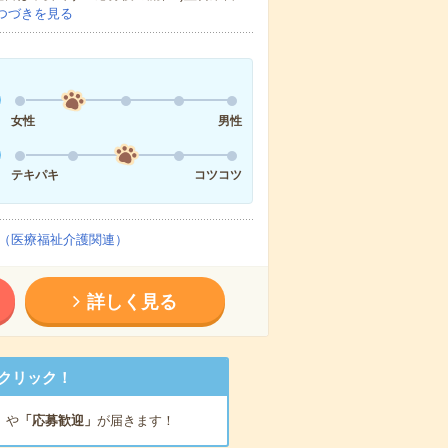
つづきを見る
女性
男性
テキパキ
コツコツ
（医療福祉介護関連）
詳しく見る
クリック！
」
や
「応募歓迎」
が届きます！