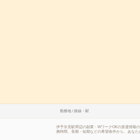
勤務地 / 路線・駅
伊予氷見駅周辺の副業・WワークOKの派遣情報
務時間、長期・短期などの希望条件から、あなた