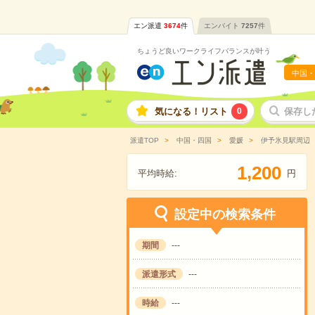
エン派遣
3674
件
エンバイト
7257
件
ちょうど良いワークライフバランスが叶う
中国・
気になる！リスト
0
保存し
派遣TOP
中国・四国
愛媛
伊予氷見駅周辺
,
1
2
0
0
平均時給:
円
設定中の検索条件
期間
---
派遣形式
---
時給
---