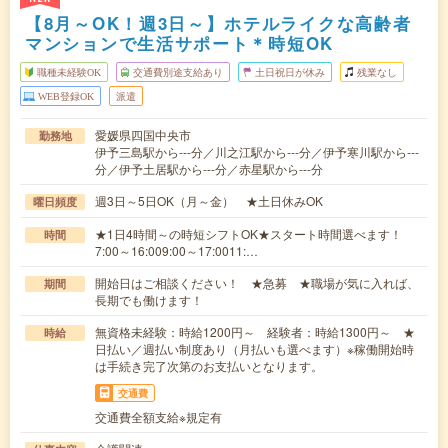
【8月～OK！週3日～】ホテルライクな高齢者
マンションで生活サポート＊時短OK
職種未経験OK
交通費別途支給あり
土日祝日が休み
残業なし
WEB登録OK
派遣
愛媛県四国中央市
勤務地
伊予三島駅から---分／川之江駅から---分／伊予寒川駅から---
分／伊予土居駅から---分／赤星駅から---分
週3日～5日OK（月～金） ★土日休みOK
曜日頻度
★1日4時間～の時短シフトOK★スタート時間選べます！
時間
7:00～16:009:00～17:0011:…
開始日はご相談ください！ ★急募 ★職場が気に入れば、
期間
長期でも働けます！
無資格未経験：時給1200円～ 経験者：時給1300円～ ★
時給
日払い／週払い制度あり（月払いも選べます）※稼働開始時
は手続き完了次第のお支払いとなります。
交通費
交通費全額支給※規定有