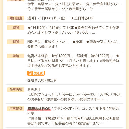
伊予三島駅から---分／川之江駅から---分／伊予寒川駅から---
分／伊予土居駅から---分／赤星駅から---分
週3日～5日OK（月～金） ★土日休みOK
曜日頻度
★1日4時間～の時短シフトOK★都合に合わせてシフトが決
時間
められますシフト例：7：00～16：009：…
開始日はご相談ください！ ★急募 ★職場が気に入れば、
期間
長期でも働けます！
無資格未経験：時給1200円～ 経験者：時給1300円～ ★
時給
日払い／週払い制度あり（月払いも選べます）※稼働開始時
は手続き完了次第のお支払いとなります。
交通費
交通費支給※規定有
看護助手
仕事内容
≪病院でちょっとしたお手伝い≫〇お手洗い・入浴など生活
のお手伝い○診察室への付き添い○食事のサポート…
/ ブランクOK / パソコンスキル不要 / 英語力
職種未経験OK
応募資格
不要
≪無資格・未経験OK≫年齢不問★10名以上採用予定★履歴
書は不要です。▽応募後の流れ1)翌営業日まで…