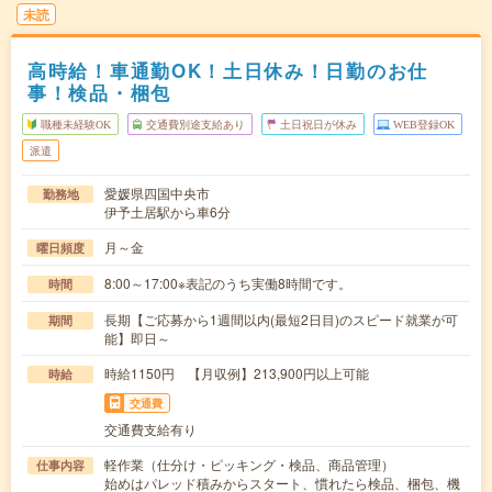
未読
高時給！車通勤OK！土日休み！日勤のお仕
事！検品・梱包
職種未経験OK
交通費別途支給あり
土日祝日が休み
WEB登録OK
派遣
愛媛県四国中央市
勤務地
伊予土居駅から車6分
月～金
曜日頻度
8:00～17:00※表記のうち実働8時間です。
時間
長期【ご応募から1週間以内(最短2日目)のスピード就業が可
期間
能】即日～
時給1150円 【月収例】213,900円以上可能
時給
交通費
交通費支給有り
軽作業（仕分け・ピッキング・検品、商品管理）
仕事内容
始めはパレッド積みからスタート、慣れたら検品、梱包、機