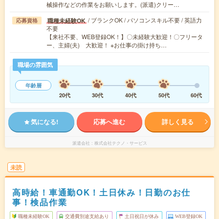
械操作などの作業をお願いします。(派遣)クリー…
/ ブランクOK / パソコンスキル不要 / 英語力
職種未経験OK
応募資格
不要
【来社不要、WEB登録OK！】〇未経験大歓迎！〇フリータ
ー、主婦(夫) 大歓迎！ ※お仕事の掛け持ち…
職場の雰囲気
年齢層
20代
30代
40代
50代
60代
気になる!
応募へ進む
詳しく見る
派遣会社
株式会社テクノ・サービス
未読
高時給！車通勤OK！土日休み！日勤のお仕
事！検品作業
職種未経験OK
交通費別途支給あり
土日祝日が休み
WEB登録OK