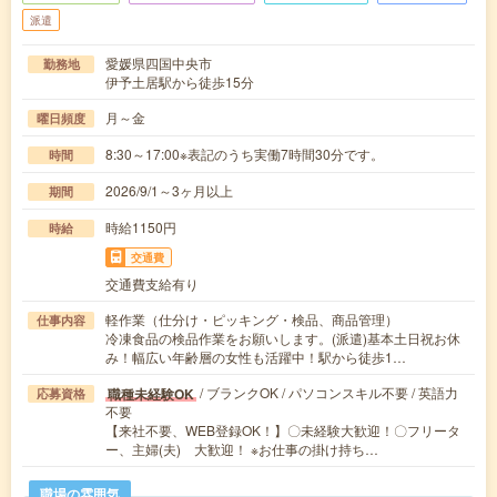
派遣
愛媛県四国中央市
勤務地
伊予土居駅から徒歩15分
月～金
曜日頻度
8:30～17:00※表記のうち実働7時間30分です。
時間
2026/9/1～3ヶ月以上
期間
時給1150円
時給
交通費
交通費支給有り
軽作業（仕分け・ピッキング・検品、商品管理）
仕事内容
冷凍食品の検品作業をお願いします。(派遣)基本土日祝お休
み！幅広い年齢層の女性も活躍中！駅から徒歩1…
/ ブランクOK / パソコンスキル不要 / 英語力
職種未経験OK
応募資格
不要
【来社不要、WEB登録OK！】〇未経験大歓迎！〇フリータ
ー、主婦(夫) 大歓迎！ ※お仕事の掛け持ち…
職場の雰囲気