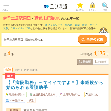
メニュー
気になる!
ログイン
検索
伊予土居駅周辺
×
職種未経験OK
のお仕事一覧
伊予土居駅の派遣のお仕事情報です。
オフィスワーク・事務系
、
営業・販売・サービ
ス系
、
クリエイティブ系
などのお仕事を取り揃えています。職種未経験OKの条件の他
に、
交通費別途支給あり
、
友だちと一緒の応募OK
、
週4日勤務
などのこだわり条件も
取り揃えています。
条件の変更
伊予土居駅周辺 / 職種未経験OK
4
1,175
全
件
平均時給:
円
時給順
新着順
未読
掲載日
2026/08/05
NEW
【「病院勤務」ってイイですよ＊】未経験から
始められる看護助手
職種未経験OK
交通費別途支給あり
土日祝日が休み
残業なし
WEB登録OK
派遣
愛媛県四国中央市
勤務地