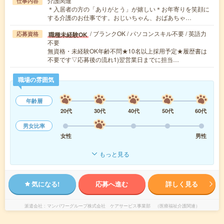
介護関連
仕事内容
＊入居者の方の「ありがとう」が嬉しい＊お年寄りを笑顔に
する介護のお仕事です。おじいちゃん、おばあちゃ…
/ ブランクOK / パソコンスキル不要 / 英語力
職種未経験OK
応募資格
不要
無資格・未経験OK年齢不問★10名以上採用予定★履歴書は
不要です▽応募後の流れ1)翌営業日までに担当…
職場の雰囲気
年齢層
20代
30代
40代
50代
60代
男女比率
女性
男性
もっと見る
気になる!
応募へ進む
詳しく見る
派遣会社
マンパワーグループ株式会社 ケアサービス事業部 （医療福祉介護関連）