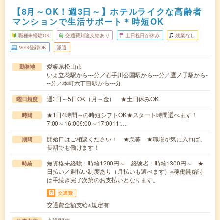
【8月～OK！週3日～】ホテルライクな高齢者
マンションで生活サポート＊時短OK
職種未経験OK
交通費別途支給あり
土日祝日が休み
残業なし
WEB登録OK
派遣
愛媛県松山市
勤務地
いよ立花駅から---分／石手川公園駅から---分／鷹ノ子駅から-
--分／本町六丁目駅から---分
週3日～5日OK（月～金） ★土日休みOK
曜日頻度
★1日4時間～の時短シフトOK★スタート時間選べます！
時間
7:00～16:009:00～17:0011:…
開始日はご相談ください！ ★急募 ★職場が気に入れば、
期間
長期でも働けます！
無資格未経験：時給1200円～ 経験者：時給1300円～ ★
時給
日払い／週払い制度あり（月払いも選べます）※稼働開始時
は手続き完了次第のお支払いとなります。
交通費
交通費全額支給※規定有