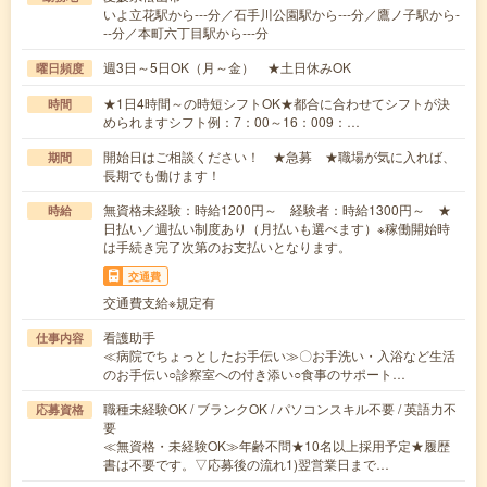
いよ立花駅から---分／石手川公園駅から---分／鷹ノ子駅から-
--分／本町六丁目駅から---分
週3日～5日OK（月～金） ★土日休みOK
曜日頻度
★1日4時間～の時短シフトOK★都合に合わせてシフトが決
時間
められますシフト例：7：00～16：009：…
開始日はご相談ください！ ★急募 ★職場が気に入れば、
期間
長期でも働けます！
無資格未経験：時給1200円～ 経験者：時給1300円～ ★
時給
日払い／週払い制度あり（月払いも選べます）※稼働開始時
は手続き完了次第のお支払いとなります。
交通費
交通費支給※規定有
看護助手
仕事内容
≪病院でちょっとしたお手伝い≫〇お手洗い・入浴など生活
のお手伝い○診察室への付き添い○食事のサポート…
職種未経験OK / ブランクOK / パソコンスキル不要 / 英語力不
応募資格
要
≪無資格・未経験OK≫年齢不問★10名以上採用予定★履歴
書は不要です。▽応募後の流れ1)翌営業日まで…