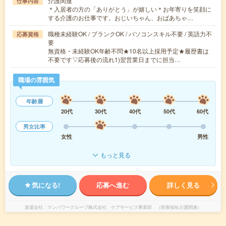
介護関連
仕事内容
＊入居者の方の「ありがとう」が嬉しい＊お年寄りを笑顔に
する介護のお仕事です。おじいちゃん、おばあちゃ…
職種未経験OK / ブランクOK / パソコンスキル不要 / 英語力不
応募資格
要
無資格・未経験OK年齢不問★10名以上採用予定★履歴書は
不要です▽応募後の流れ1)翌営業日までに担当…
職場の雰囲気
年齢層
20代
30代
40代
50代
60代
男女比率
女性
男性
もっと見る
気になる!
応募へ進む
詳しく見る
派遣会社
マンパワーグループ株式会社 ケアサービス事業部 （医療福祉介護関連）