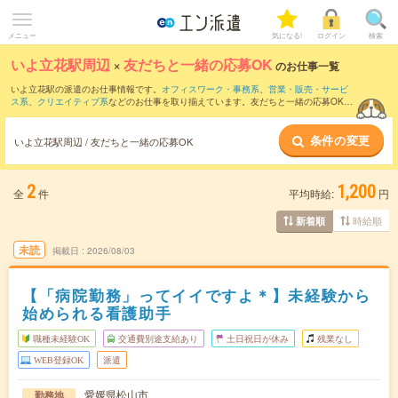
メニュー
気になる!
ログイン
検索
いよ立花駅周辺
×
友だちと一緒の応募OK
のお仕事一覧
いよ立花駅の派遣のお仕事情報です。
オフィスワーク・事務系
、
営業・販売・サービ
ス系
、
クリエイティブ系
などのお仕事を取り揃えています。友だちと一緒の応募OKの
条件の他に、
交通費別途支給あり
、
職種未経験OK
、
週4日勤務
などのこだわり条件も
取り揃えています。
条件の変更
いよ立花駅周辺 / 友だちと一緒の応募OK
2
1,200
全
件
平均時給:
円
時給順
新着順
未読
掲載日
2026/08/03
【「病院勤務」ってイイですよ＊】未経験から
始められる看護助手
職種未経験OK
交通費別途支給あり
土日祝日が休み
残業なし
WEB登録OK
派遣
愛媛県松山市
勤務地