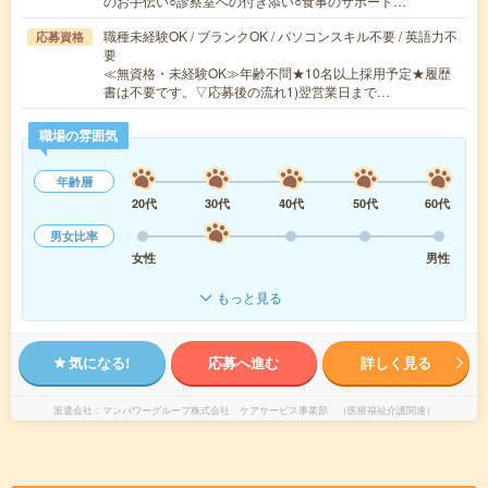
のお手伝い○診察室への付き添い○食事のサポート…
職種未経験OK / ブランクOK / パソコンスキル不要 / 英語力不
応募資格
要
≪無資格・未経験OK≫年齢不問★10名以上採用予定★履歴
書は不要です。▽応募後の流れ1)翌営業日まで…
職場の雰囲気
年齢層
20代
30代
40代
50代
60代
男女比率
女性
男性
もっと見る
気になる!
応募へ進む
詳しく見る
派遣会社
マンパワーグループ株式会社 ケアサービス事業部 （医療福祉介護関連）