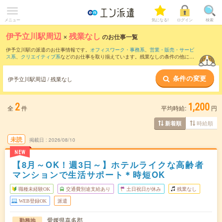
メニュー
気になる!
ログイン
検索
伊予立川駅周辺
×
残業なし
のお仕事一覧
伊予立川駅の派遣のお仕事情報です。
オフィスワーク・事務系
、
営業・販売・サービ
ス系
、
クリエイティブ系
などのお仕事を取り揃えています。残業なしの条件の他に、
交通費別途支給あり
、
職種未経験OK
、
友だちと一緒の応募OK
などのこだわり条件も
取り揃えています。
条件の変更
伊予立川駅周辺 / 残業なし
2
1,200
全
件
平均時給:
円
時給順
新着順
未読
掲載日
2026/08/10
NEW
【8月～OK！週3日～】ホテルライクな高齢者
マンションで生活サポート＊時短OK
職種未経験OK
交通費別途支給あり
土日祝日が休み
残業なし
WEB登録OK
派遣
愛媛県喜多郡
勤務地