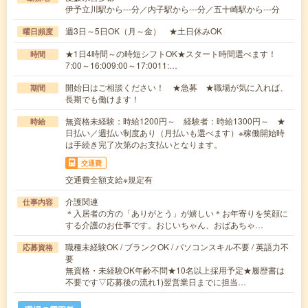
伊予立川駅から---分／内子駅から---分／五十崎駅から---分
週3日～5日OK（月～金） ★土日休みOK
曜日頻度
★1日4時間～の時短シフトOK★スタート時間選べます！
時間
7:00～16:009:00～17:0011:…
開始日はご相談ください！ ★急募 ★職場が気に入れば、
期間
長期でも働けます！
無資格未経験：時給1200円～ 経験者：時給1300円～ ★
時給
日払い／週払い制度あり（月払いも選べます）※稼働開始時
は手続き完了次第のお支払いとなります。
交通費
交通費全額支給※規定有
介護関連
仕事内容
＊入居者の方の「ありがとう」が嬉しい＊お年寄りを笑顔に
する介護のお仕事です。おじいちゃん、おばあちゃ…
職種未経験OK / ブランクOK / パソコンスキル不要 / 英語力不
応募資格
要
無資格・未経験OK年齢不問★10名以上採用予定★履歴書は
不要です▽応募後の流れ1)翌営業日までに担当…