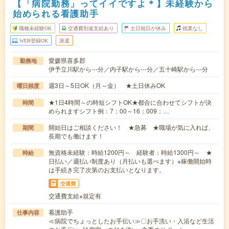
【「病院勤務」ってイイですよ＊】未経験から
始められる看護助手
職種未経験OK
交通費別途支給あり
土日祝日が休み
残業なし
WEB登録OK
派遣
愛媛県喜多郡
勤務地
伊予立川駅から---分／内子駅から---分／五十崎駅から---分
週3日～5日OK（月～金） ★土日休みOK
曜日頻度
★1日4時間～の時短シフトOK★都合に合わせてシフトが決
時間
められますシフト例：7：00～16：009：…
開始日はご相談ください！ ★急募 ★職場が気に入れば、
期間
長期でも働けます！
無資格未経験：時給1200円～ 経験者：時給1300円～ ★
時給
日払い／週払い制度あり（月払いも選べます）※稼働開始時
は手続き完了次第のお支払いとなります。
交通費
交通費支給※規定有
看護助手
仕事内容
≪病院でちょっとしたお手伝い≫〇お手洗い・入浴など生活