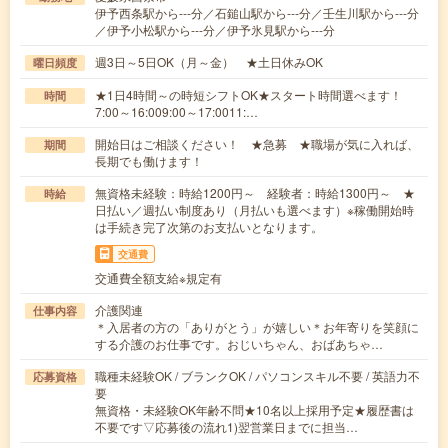
伊予西条駅から---分／石鎚山駅から---分／壬生川駅から---分
／伊予小松駅から---分／伊予氷見駅から---分
週3日～5日OK（月～金） ★土日休みOK
曜日頻度
★1日4時間～の時短シフトOK★スタート時間選べます！
時間
7:00～16:009:00～17:0011:…
開始日はご相談ください！ ★急募 ★職場が気に入れば、
期間
長期でも働けます！
無資格未経験：時給1200円～ 経験者：時給1300円～ ★
時給
日払い／週払い制度あり（月払いも選べます）※稼働開始時
は手続き完了次第のお支払いとなります。
交通費
交通費全額支給※規定有
介護関連
仕事内容
＊入居者の方の「ありがとう」が嬉しい＊お年寄りを笑顔に
する介護のお仕事です。おじいちゃん、おばあちゃ…
職種未経験OK / ブランクOK / パソコンスキル不要 / 英語力不
応募資格
要
無資格・未経験OK年齢不問★10名以上採用予定★履歴書は
不要です▽応募後の流れ1)翌営業日までに担当…