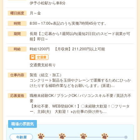
伊予小松駅から車8分
月～金
曜日頻度
8:00～17:00※表記のうち実働7時間45分です。
時間
長期【ご応募から1週間以内(最短2日目)のスピード就業が可
期間
能】即日～
時給1200円 【月収例】211,200円以上可能
時給
交通費
交通費支給有り
製造（組立・加工）
仕事内容
コンクリート製品を玉掛やクレーンで運搬するためにひっか
けたりする補助作業などをお願いします。(派遣)…
職種未経験OK / ブランクOK / パソコンスキル不要 / 英語力不
応募資格
要
【来社不要、WEB登録OK！】〇未経験大歓迎！〇フリータ
ー、主婦(夫) 大歓迎！ ※お仕事の掛け持ち…
職場の雰囲気
年齢層