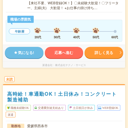
【来社不要、WEB登録OK！】〇未経験大歓迎！〇フリータ
ー、主婦(夫) 大歓迎！ ※お仕事の掛け持ち…
職場の雰囲気
年齢層
20代
30代
40代
50代
60代
気になる!
応募へ進む
詳しく見る
派遣会社
株式会社テクノ・サービス
未読
高時給！車通勤OK！土日休み！コンクリート
製造補助
職種未経験OK
交通費別途支給あり
土日祝日が休み
WEB登録OK
派遣
愛媛県西条市
勤務地