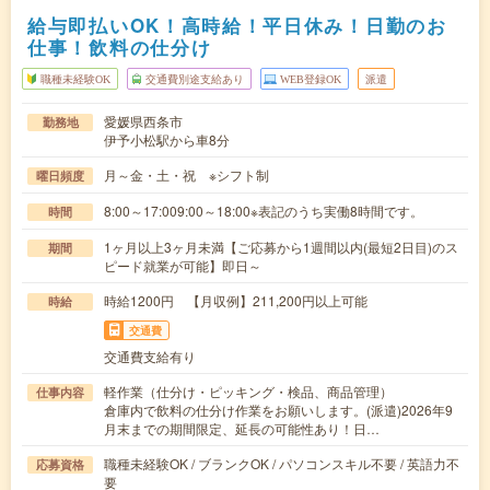
給与即払いOK！高時給！平日休み！日勤のお
仕事！飲料の仕分け
職種未経験OK
交通費別途支給あり
WEB登録OK
派遣
愛媛県西条市
勤務地
伊予小松駅から車8分
月～金・土・祝 ※シフト制
曜日頻度
8:00～17:009:00～18:00※表記のうち実働8時間です。
時間
1ヶ月以上3ヶ月未満【ご応募から1週間以内(最短2日目)のス
期間
ピード就業が可能】即日～
時給1200円 【月収例】211,200円以上可能
時給
交通費
交通費支給有り
軽作業（仕分け・ピッキング・検品、商品管理）
仕事内容
倉庫内で飲料の仕分け作業をお願いします。(派遣)2026年9
月末までの期間限定、延長の可能性あり！日…
職種未経験OK / ブランクOK / パソコンスキル不要 / 英語力不
応募資格
要