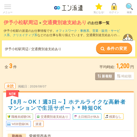
メニュー
気になる!
ログイン
検索
伊予小松駅周辺
×
交通費別途支給あり
のお仕事一覧
伊予小松駅の派遣のお仕事情報です。
オフィスワーク・事務系
、
営業・販売・サービ
ス系
、
クリエイティブ系
などのお仕事を取り揃えています。交通費別途支給ありの条
件の他に、
職種未経験OK
、
友だちと一緒の応募OK
、
週4日勤務
などのこだわり条件も
取り揃えています。
条件の変更
伊予小松駅周辺 / 交通費別途支給あり
3
1,200
全
件
平均時給:
円
時給順
新着順
未読
掲載日
2026/08/07
NEW
【8月～OK！週3日～】ホテルライクな高齢者
マンションで生活サポート＊時短OK
職種未経験OK
交通費別途支給あり
土日祝日が休み
残業なし
WEB登録OK
派遣
愛媛県西条市
勤務地