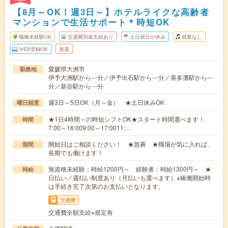
【8月～OK！週3日～】ホテルライクな高齢者
マンションで生活サポート＊時短OK
職種未経験OK
交通費別途支給あり
土日祝日が休み
残業なし
WEB登録OK
派遣
愛媛県大洲市
勤務地
伊予大洲駅から---分／伊予出石駅から---分／喜多灘駅から---
分／新谷駅から---分
週3日～5日OK（月～金） ★土日休みOK
曜日頻度
★1日4時間～の時短シフトOK★スタート時間選べます！
時間
7:00～16:009:00～17:0011:…
開始日はご相談ください！ ★急募 ★職場が気に入れば、
期間
長期でも働けます！
無資格未経験：時給1200円～ 経験者：時給1300円～ ★
時給
日払い／週払い制度あり（月払いも選べます）※稼働開始時
は手続き完了次第のお支払いとなります。
交通費
交通費全額支給※規定有