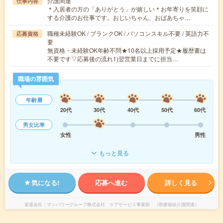
介護関連
仕事内容
＊入居者の方の「ありがとう」が嬉しい＊お年寄りを笑顔に
する介護のお仕事です。おじいちゃん、おばあちゃ…
職種未経験OK / ブランクOK / パソコンスキル不要 / 英語力不
応募資格
要
無資格・未経験OK年齢不問★10名以上採用予定★履歴書は
不要です▽応募後の流れ1)翌営業日までに担当…
職場の雰囲気
年齢層
20代
30代
40代
50代
60代
男女比率
女性
男性
もっと見る
気になる!
応募へ進む
詳しく見る
派遣会社
マンパワーグループ株式会社 ケアサービス事業部 （医療福祉介護関連）