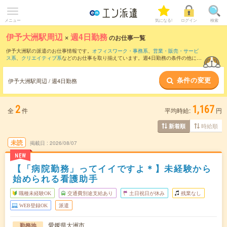
メニュー
気になる!
ログイン
検索
伊予大洲駅周辺
×
週4日勤務
のお仕事一覧
伊予大洲駅の派遣のお仕事情報です。
オフィスワーク・事務系
、
営業・販売・サービ
ス系
、
クリエイティブ系
などのお仕事を取り揃えています。週4日勤務の条件の他に、
交通費別途支給あり
、
職種未経験OK
、
友だちと一緒の応募OK
などのこだわり条件も
取り揃えています。
条件の変更
伊予大洲駅周辺 / 週4日勤務
2
1,167
全
件
平均時給:
円
時給順
新着順
未読
掲載日
2026/08/07
NEW
【「病院勤務」ってイイですよ＊】未経験から
始められる看護助手
職種未経験OK
交通費別途支給あり
土日祝日が休み
残業なし
WEB登録OK
派遣
愛媛県大洲市
勤務地