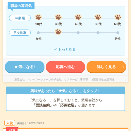
職場の雰囲気
年齢層
20代
30代
40代
50代
60代
男女比率
女性
男性
もっと見る
気になる!
応募へ進む
詳しく見る
派遣会社
マンパワーグループ株式会社 ケアサービス事業部 （医療福祉介護関連）
興味があったら「★気になる！」をタップ！
「気になる！」を押しておくと、派遣会社から
「面談確約」
や
「応募歓迎」
が届きます！
未読
掲載日
2026/08/07
NEW