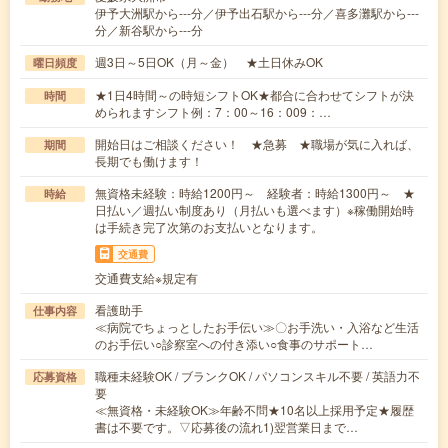
伊予大洲駅から---分／伊予出石駅から---分／喜多灘駅から---
分／新谷駅から---分
週3日～5日OK（月～金） ★土日休みOK
曜日頻度
★1日4時間～の時短シフトOK★都合に合わせてシフトが決
時間
められますシフト例：7：00～16：009：…
開始日はご相談ください！ ★急募 ★職場が気に入れば、
期間
長期でも働けます！
無資格未経験：時給1200円～ 経験者：時給1300円～ ★
時給
日払い／週払い制度あり（月払いも選べます）※稼働開始時
は手続き完了次第のお支払いとなります。
交通費
交通費支給※規定有
看護助手
仕事内容
≪病院でちょっとしたお手伝い≫〇お手洗い・入浴など生活
のお手伝い○診察室への付き添い○食事のサポート…
職種未経験OK / ブランクOK / パソコンスキル不要 / 英語力不
応募資格
要
≪無資格・未経験OK≫年齢不問★10名以上採用予定★履歴
書は不要です。▽応募後の流れ1)翌営業日まで…