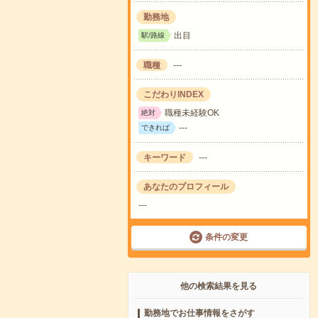
勤務地
出目
駅/路線
職種
---
こだわりINDEX
職種未経験OK
絶対
---
できれば
キーワード
---
あなたのプロフィール
---
条件の変更
他の検索結果を見る
勤務地でお仕事情報をさがす