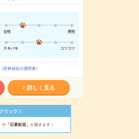
女性
男性
テキパキ
コツコツ
（医療福祉介護関連）
詳しく見る
クリック！
」
や
「応募歓迎」
が届きます！