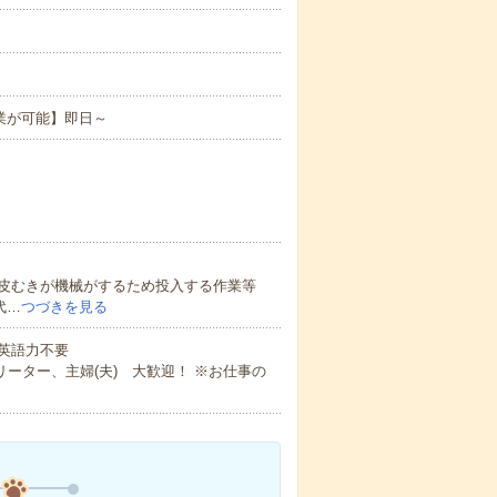
業が可能】即日～
皮むきが機械がするため投入する作業等
代…
つづきを見る
 英語力不要
ーター、主婦(夫) 大歓迎！ ※お仕事の