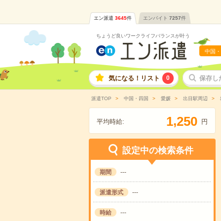
エン派遣
3645
件
エンバイト
7257
件
ちょうど良いワークライフバランスが叶う
中国・
気になる！リスト
0
保存し
派遣TOP
中国・四国
愛媛
出目駅周辺
,
1
2
5
0
平均時給:
円
設定中の検索条件
期間
---
派遣形式
---
時給
---