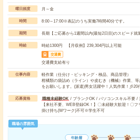
曜日頻度
月～金
時間
8:00～17:00※表記のうち実働7時間40分です。
期間
長期【ご応募から1週間以内(最短2日目)のスピード就
時給
時給1300円 【月収例】239,304円以上可能
交通費
交通費支給有り
仕事内容
軽作業（仕分け・ピッキング・検品、商品管理）
柑橘類の袋詰め（ライン）や皮むき（機械）作業、等
をお願いします。(派遣)男女活躍中！人気作業！彡20
応募資格
職種未経験OK
/ ブランクOK / パソコンスキル不要 /
【来社不要、WEB登録OK！】〇未経験大歓迎！〇フリ
掛け持ち(Wワーク)不可※学生不可
職場の雰囲気
年齢層