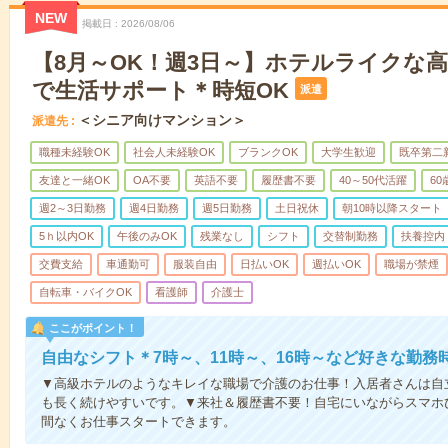
NEW
掲載日
2026/08/06
【8月～OK！週3日～】ホテルライクな
で生活サポート＊時短OK
派遣
＜シニア向けマンション＞
派遣先
職種未経験OK
社会人未経験OK
ブランクOK
大学生歓迎
既卒第二
友達と一緒OK
OA不要
英語不要
履歴書不要
40～50代活躍
6
週2～3日勤務
週4日勤務
週5日勤務
土日祝休
朝10時以降スタート
5ｈ以内OK
午後のみOK
残業なし
シフト
交替制勤務
扶養控内
交費支給
車通勤可
服装自由
日払いOK
週払いOK
職場が禁煙
自転車・バイクOK
看護師
介護士
ここがポイント！
自由なシフト＊7時～、11時～、16時～など好きな勤務
▼高級ホテルのようなキレイな職場で介護のお仕事！入居者さんは自
も長く続けやすいです。▼来社＆履歴書不要！自宅にいながらスマホ
間なくお仕事スタートできます。