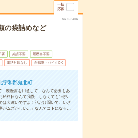
一括
応募
No.893406
類の袋詰めなど
不要
英語不要
履歴書不要
電話対応なし
自転車・バイクOK
北宇和郡鬼北町
て…履歴書を用意して…なんて必要もあ
お給料日なんて我慢…しなくても“日払
い”では大違いですよ！話だけ聞いて、いざ
事がムズかしい…」なんてコトになる…