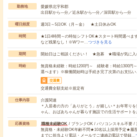
勤務地
愛媛県北宇和郡
出目駅から---分／近永駅から---分／深田駅から---分
曜日頻度
週3日～5日OK（月～金） ★土日休みOK
時間
★1日4時間～の時短シフトOK★スタート時間選べます！7:00～1
など残業なし！※Wワー…
つづきを見る
期間
開始日はご相談ください！ ★急募 ★職場が気に入
時給
無資格未経験：時給1200円～ 経験者：時給1300
選べます）※稼働開始時は手続き完了次第のお支払い
交通費
交通費全額支給※規定有
仕事内容
介護関連
＊入居者の方の「ありがとう」が嬉しい＊お年寄りを
ゃん、おばあちゃんが暮らす施設での生活サポートを
応募資格
職種未経験OK
/ ブランクOK / パソコンスキル不要 /
無資格・未経験OK年齢不問★10名以上採用予定★履
までに担当より電話・メールでご連絡2)電話で登録…