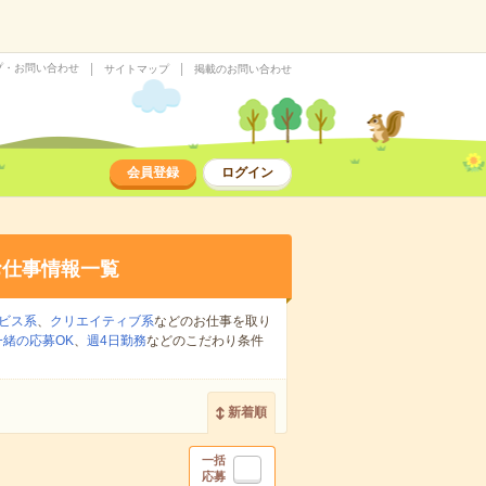
プ・お問い合わせ
サイトマップ
掲載のお問い合わせ
会員登録
ログイン
お仕事情報一覧
ビス系
、
クリエイティブ系
などのお仕事を取り
緒の応募OK
、
週4日勤務
などのこだわり条件
新着順
一括
応募