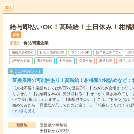
未読
給与即払いOK！高時給！土日休み！柑橘
派遣
食品関連企業
派遣先
職種未経験OK
社会人未経験OK
ブランクOK
既卒第二新卒OK
OA
WEB登録OK
週5日勤務
土日祝休
交費支給
車通勤可
日払いOK
ここがポイント！
直接雇用の可能性あり！高時給！柑橘類の袋詰めなど：
【来社不要！電話もしくはWEBで登録OK！】わざわざ会場まで行っ
りません！【お給料を早めに受け取れる！】せっかく働き始めても、
い”で受け取れちゃいますよ！【職場見学OK！】これ、“ある”と“な
始めてみたら「雰囲気が思ってたのと違う…」「想像してたのより仕
つづきを見る
勤務地
愛媛県北宇和郡
出目駅から車3分