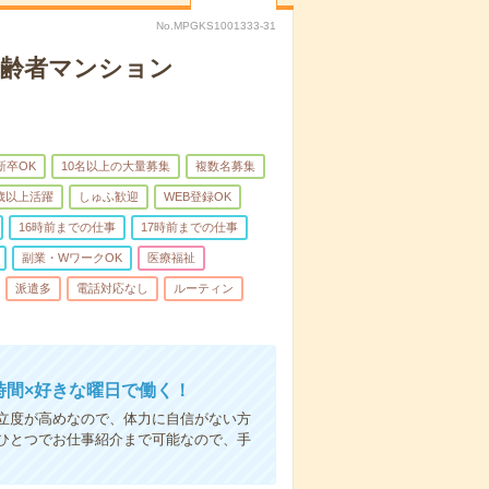
No.MPGKS1001333-31
高齢者マンション
新卒OK
10名以上の大量募集
複数名募集
0歳以上活躍
しゅふ歓迎
WEB登録OK
16時前までの仕事
17時前までの仕事
副業・WワークOK
医療福祉
派遣多
電話対応なし
ルーティン
時間×好きな曜日で働く！
立度が高めなので、体力に自信がない方
ひとつでお仕事紹介まで可能なので、手