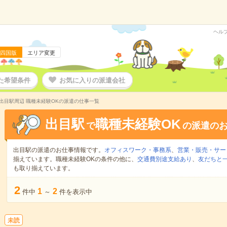
ヘル
四国版
エリア変更
た希望条件
お気に入りの派遣会社
出目駅周辺 職種未経験OKの派遣の仕事一覧
出目駅
職種未経験OK
で
の派遣の
出目駅の派遣のお仕事情報です。
オフィスワーク・事務系
、
営業・販売・サー
揃えています。職種未経験OKの条件の他に、
交通費別途支給あり
、
友だちと一
も取り揃えています。
2
1
2
件中
～
件を表示中
未読