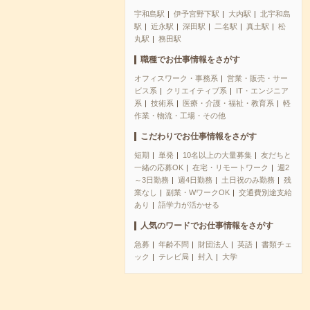
宇和島駅
伊予宮野下駅
大内駅
北宇和島
駅
近永駅
深田駅
二名駅
真土駅
松
丸駅
務田駅
職種でお仕事情報をさがす
オフィスワーク・事務系
営業・販売・サー
ビス系
クリエイティブ系
IT・エンジニア
系
技術系
医療・介護・福祉・教育系
軽
作業・物流・工場・その他
こだわりでお仕事情報をさがす
短期
単発
10名以上の大量募集
友だちと
一緒の応募OK
在宅・リモートワーク
週2
～3日勤務
週4日勤務
土日祝のみ勤務
残
業なし
副業・WワークOK
交通費別途支給
あり
語学力が活かせる
人気のワードでお仕事情報をさがす
急募
年齢不問
財団法人
英語
書類チェ
ック
テレビ局
封入
大学