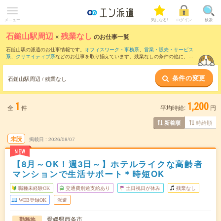
メニュー
気になる!
ログイン
検索
石鎚山駅周辺
×
残業なし
のお仕事一覧
石鎚山駅の派遣のお仕事情報です。
オフィスワーク・事務系
、
営業・販売・サービス
系
、
クリエイティブ系
などのお仕事を取り揃えています。残業なしの条件の他に、
交
通費別途支給あり
、
職種未経験OK
、
友だちと一緒の応募OK
などのこだわり条件も取
り揃えています。
条件の変更
石鎚山駅周辺 / 残業なし
1
1,200
全
件
平均時給:
円
時給順
新着順
未読
掲載日
2026/08/07
NEW
【8月～OK！週3日～】ホテルライクな高齢者
マンションで生活サポート＊時短OK
職種未経験OK
交通費別途支給あり
土日祝日が休み
残業なし
WEB登録OK
派遣
愛媛県西条市
勤務地