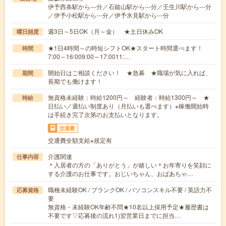
伊予西条駅から---分／石鎚山駅から---分／壬生川駅から---分
／伊予小松駅から---分／伊予氷見駅から---分
週3日～5日OK（月～金） ★土日休みOK
曜日頻度
★1日4時間～の時短シフトOK★スタート時間選べます！
時間
7:00～16:009:00～17:0011:…
開始日はご相談ください！ ★急募 ★職場が気に入れば、
期間
長期でも働けます！
無資格未経験：時給1200円～ 経験者：時給1300円～ ★
時給
日払い／週払い制度あり（月払いも選べます）※稼働開始時
は手続き完了次第のお支払いとなります。
交通費
交通費全額支給※規定有
介護関連
仕事内容
＊入居者の方の「ありがとう」が嬉しい＊お年寄りを笑顔に
する介護のお仕事です。おじいちゃん、おばあちゃ…
職種未経験OK / ブランクOK / パソコンスキル不要 / 英語力不
応募資格
要
無資格・未経験OK年齢不問★10名以上採用予定★履歴書は
不要です▽応募後の流れ1)翌営業日までに担当…