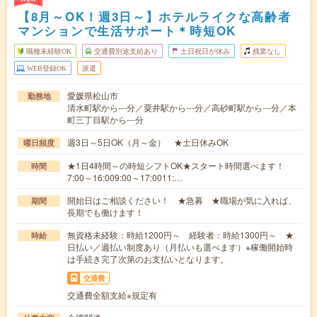
【8月～OK！週3日～】ホテルライクな高齢者
マンションで生活サポート＊時短OK
職種未経験OK
交通費別途支給あり
土日祝日が休み
残業なし
WEB登録OK
派遣
愛媛県松山市
勤務地
清水町駅から---分／粟井駅から---分／高砂町駅から---分／本
町三丁目駅から---分
週3日～5日OK（月～金） ★土日休みOK
曜日頻度
★1日4時間～の時短シフトOK★スタート時間選べます！
時間
7:00～16:009:00～17:0011:…
開始日はご相談ください！ ★急募 ★職場が気に入れば、
期間
長期でも働けます！
無資格未経験：時給1200円～ 経験者：時給1300円～ ★
時給
日払い／週払い制度あり（月払いも選べます）※稼働開始時
は手続き完了次第のお支払いとなります。
交通費
交通費全額支給※規定有