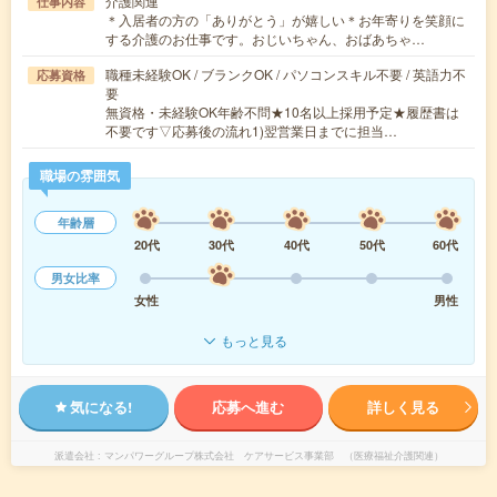
介護関連
仕事内容
＊入居者の方の「ありがとう」が嬉しい＊お年寄りを笑顔に
する介護のお仕事です。おじいちゃん、おばあちゃ…
職種未経験OK / ブランクOK / パソコンスキル不要 / 英語力不
応募資格
要
無資格・未経験OK年齢不問★10名以上採用予定★履歴書は
不要です▽応募後の流れ1)翌営業日までに担当…
職場の雰囲気
年齢層
20代
30代
40代
50代
60代
男女比率
女性
男性
もっと見る
気になる!
応募へ進む
詳しく見る
派遣会社
マンパワーグループ株式会社 ケアサービス事業部 （医療福祉介護関連）