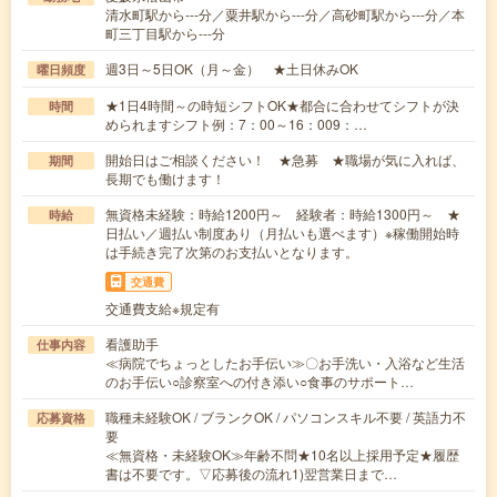
清水町駅から---分／粟井駅から---分／高砂町駅から---分／本
町三丁目駅から---分
週3日～5日OK（月～金） ★土日休みOK
曜日頻度
★1日4時間～の時短シフトOK★都合に合わせてシフトが決
時間
められますシフト例：7：00～16：009：…
開始日はご相談ください！ ★急募 ★職場が気に入れば、
期間
長期でも働けます！
無資格未経験：時給1200円～ 経験者：時給1300円～ ★
時給
日払い／週払い制度あり（月払いも選べます）※稼働開始時
は手続き完了次第のお支払いとなります。
交通費
交通費支給※規定有
看護助手
仕事内容
≪病院でちょっとしたお手伝い≫〇お手洗い・入浴など生活
のお手伝い○診察室への付き添い○食事のサポート…
職種未経験OK / ブランクOK / パソコンスキル不要 / 英語力不
応募資格
要
≪無資格・未経験OK≫年齢不問★10名以上採用予定★履歴
書は不要です。▽応募後の流れ1)翌営業日まで…