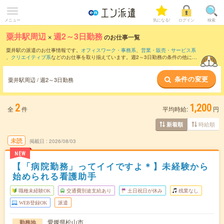
メニュー
気になる!
ログイン
検索
粟井駅周辺
×
週2～3日勤務
のお仕事一覧
粟井駅の派遣のお仕事情報です。
オフィスワーク・事務系
、
営業・販売・サービス系
、
クリエイティブ系
などのお仕事を取り揃えています。週2～3日勤務の条件の他に、
交通費別途支給あり
、
職種未経験OK
、
友だちと一緒の応募OK
などのこだわり条件も
取り揃えています。
条件の変更
粟井駅周辺 / 週2～3日勤務
2
1,200
全
件
平均時給:
円
時給順
新着順
未読
掲載日
2026/08/03
NEW
【「病院勤務」ってイイですよ＊】未経験から
始められる看護助手
職種未経験OK
交通費別途支給あり
土日祝日が休み
残業なし
WEB登録OK
派遣
愛媛県松山市
勤務地