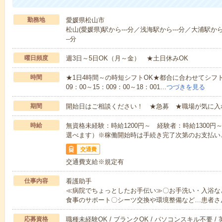
勤務地
愛媛県松山市
松山(愛媛県)駅から---分／浅海駅から---分／大浦駅から
--分
曜日頻度
週3日～5日OK（月～金） ★土日休みOK
時間
★1日4時間～の時短シフトOK★都合に合わせてシフト
09：00～15：009：00～18：001…
つづきを見る
期間
開始日はご相談ください！ ★急募 ★職場が気に入
時給
無資格未経験：時給1200円～ 経験者：時給1300
選べます）※稼働開始時は手続き完了次第のお支払い
交通費
交通費支給※規定有
仕事内容
看護助手
≪病院でちょっとしたお手伝い≫〇お手洗い・入浴な
食事のサポート〇シーツ交換や環境整備など…患者さ
応募資格
職種未経験OK / ブランクOK / パソコンスキル不要 /