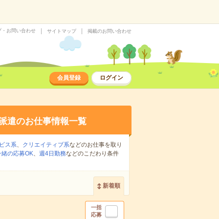
プ・お問い合わせ
サイトマップ
掲載のお問い合わせ
会員登録
ログイン
派遣のお仕事情報一覧
ビス系
、
クリエイティブ系
などのお仕事を取り
緒の応募OK
、
週4日勤務
などのこだわり条件
新着順
一括
応募