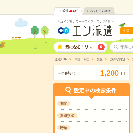
エン派遣
3645
件
エンバイト
7257
件
ちょうど良いワークライフバランスが叶う
中国・
気になる！リスト
0
保存し
派遣TOP
中国・四国
愛媛
浅海駅周辺
,
1
2
0
0
平均時給:
円
設定中の検索条件
期間
---
派遣形式
---
時給
---