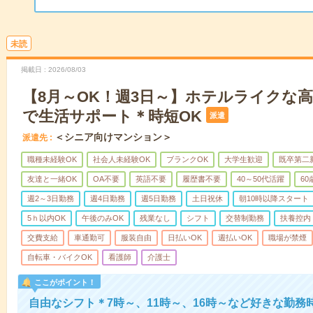
未読
掲載日
2026/08/03
【8月～OK！週3日～】ホテルライクな
で生活サポート＊時短OK
派遣
＜シニア向けマンション＞
派遣先
職種未経験OK
社会人未経験OK
ブランクOK
大学生歓迎
既卒第二
友達と一緒OK
OA不要
英語不要
履歴書不要
40～50代活躍
6
週2～3日勤務
週4日勤務
週5日勤務
土日祝休
朝10時以降スタート
5ｈ以内OK
午後のみOK
残業なし
シフト
交替制勤務
扶養控内
交費支給
車通勤可
服装自由
日払いOK
週払いOK
職場が禁煙
自転車・バイクOK
看護師
介護士
ここがポイント！
自由なシフト＊7時～、11時～、16時～など好きな勤務