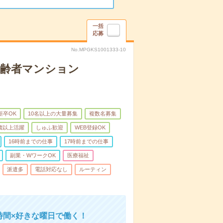
一括
応募
No.MPGKS1001333-10
高齢者マンション
新卒OK
10名以上の大量募集
複数名募集
0歳以上活躍
しゅふ歓迎
WEB登録OK
16時前までの仕事
17時前までの仕事
副業・WワークOK
医療福祉
派遣多
電話対応なし
ルーティン
時間×好きな曜日で働く！