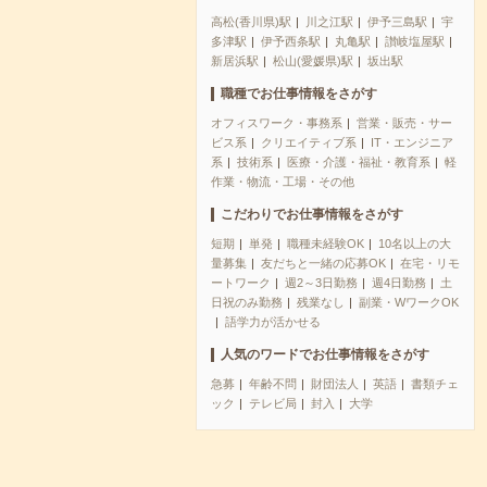
高松(香川県)駅
川之江駅
伊予三島駅
宇
多津駅
伊予西条駅
丸亀駅
讃岐塩屋駅
新居浜駅
松山(愛媛県)駅
坂出駅
職種でお仕事情報をさがす
オフィスワーク・事務系
営業・販売・サー
ビス系
クリエイティブ系
IT・エンジニア
系
技術系
医療・介護・福祉・教育系
軽
作業・物流・工場・その他
こだわりでお仕事情報をさがす
短期
単発
職種未経験OK
10名以上の大
量募集
友だちと一緒の応募OK
在宅・リモ
ートワーク
週2～3日勤務
週4日勤務
土
日祝のみ勤務
残業なし
副業・WワークOK
語学力が活かせる
人気のワードでお仕事情報をさがす
急募
年齢不問
財団法人
英語
書類チェ
ック
テレビ局
封入
大学