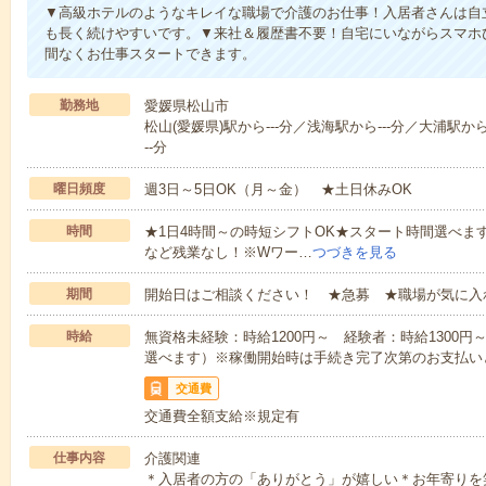
▼高級ホテルのようなキレイな職場で介護のお仕事！入居者さんは自
も長く続けやすいです。▼来社＆履歴書不要！自宅にいながらスマホ
間なくお仕事スタートできます。
勤務地
愛媛県松山市
松山(愛媛県)駅から---分／浅海駅から---分／大浦駅から
--分
曜日頻度
週3日～5日OK（月～金） ★土日休みOK
時間
★1日4時間～の時短シフトOK★スタート時間選べます！7:00～1
など残業なし！※Wワー…
つづきを見る
期間
開始日はご相談ください！ ★急募 ★職場が気に入
時給
無資格未経験：時給1200円～ 経験者：時給1300
選べます）※稼働開始時は手続き完了次第のお支払い
交通費
交通費全額支給※規定有
仕事内容
介護関連
＊入居者の方の「ありがとう」が嬉しい＊お年寄りを