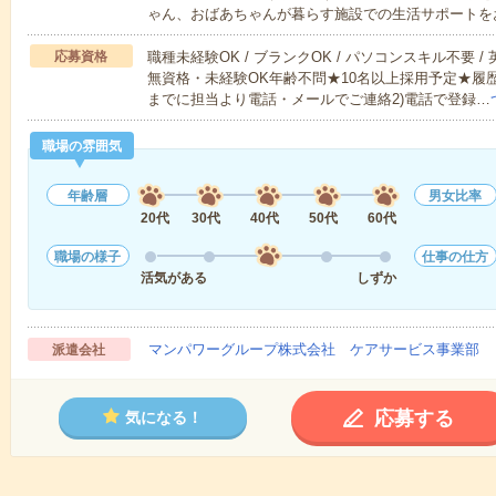
ゃん、おばあちゃんが暮らす施設での生活サポートを
応募資格
職種未経験OK / ブランクOK / パソコンスキル不要 /
無資格・未経験OK年齢不問★10名以上採用予定★履
までに担当より電話・メールでご連絡2)電話で登録…
職場の雰囲気
年齢層
男女比率
20代
30代
40代
50代
60代
職場の様子
仕事の仕方
活気がある
しずか
マンパワーグループ株式会社 ケアサービス事業部 
派遣会社
応募する
気になる！