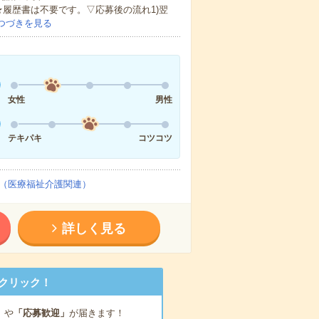
★履歴書は不要です。▽応募後の流れ1)翌
つづきを見る
女性
男性
テキパキ
コツコツ
（医療福祉介護関連）
詳しく見る
クリック！
」
や
「応募歓迎」
が届きます！