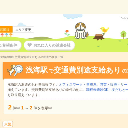
ヘル
四国版
エリア変更
た希望条件
お気に入りの派遣会社
浅海駅周辺 交通費別途支給ありの派遣の仕事一覧
浅海駅
交通費別途支給あり
で
の
浅海駅の派遣のお仕事情報です。
オフィスワーク・事務系
、
営業・販売・サー
揃えています。交通費別途支給ありの条件の他に、
職種未経験OK
、
友だちと一
も取り揃えています。
2
1
2
件中
～
件を表示中
未読