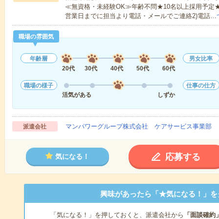
≪無資格・未経験OK≫年齢不問★10名以上採用予定
営業日までに担当より電話・メールでご連絡2)電話…
職場の雰囲気
年齢層
男女比率
20代
30代
40代
50代
60代
職場の様子
仕事の仕方
活気がある
しずか
マンパワーグループ株式会社 ケアサービス事業部 
派遣会社
応募する
気になる！
興味があったら「★気になる！」を
「気になる！」を押しておくと、派遣会社から
「面談確約