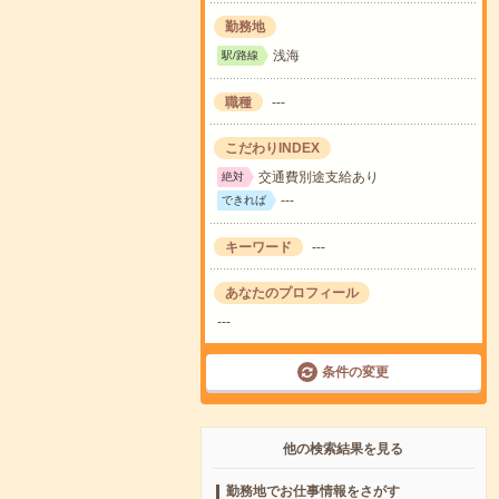
勤務地
浅海
駅/路線
職種
---
こだわりINDEX
交通費別途支給あり
絶対
---
できれば
キーワード
---
あなたのプロフィール
---
条件の変更
他の検索結果を見る
勤務地でお仕事情報をさがす