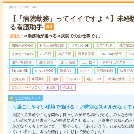
掲載日
2026/08/04
【「病院勤務」ってイイですよ＊】未経
る看護助手
派遣
≪勤務地が選べる≫病院でのお仕事です。
派遣先
職種未経験OK
社会人未経験OK
ブランクOK
大学生歓迎
既卒第二
友達と一緒OK
OA不要
英語不要
履歴書不要
40～50代活躍
6
週2～3日勤務
週4日勤務
週5日勤務
土日祝休
朝10時以降スタート
5ｈ以内OK
午後のみOK
残業なし
シフト
交替制勤務
扶養控内
交費支給
車通勤可
制服
日払いOK
週払いOK
職場が禁煙
自転車・バイクOK
看護師
介護士
ここがポイント！
＼過ごしやすい環境で働ける！／特別なスキルがなくて
病院って年齢や性別を問わず様々な方が来る場所だから、みんなが過
よい環境でより患者さんが快適に過ごせるよう、お食事やお風呂のお
ルがなくてもできるけど、「助かった」「ありがとう」とみんなに感
くにいるのも、困った時はすぐに頼れて安心ですね！