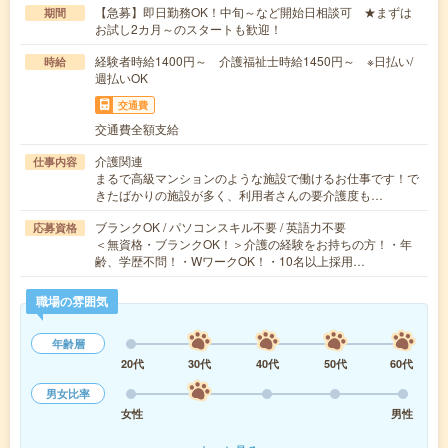
【急募】即日勤務OK！中旬～など開始日相談可 ★まずは
期間
お試し2カ月～のスタートも歓迎！
経験者時給1400円～ 介護福祉士時給1450円～ ※日払い/
時給
週払いOK
交通費
交通費全額支給
介護関連
仕事内容
まるで高級マンションのような施設で働けるお仕事です！で
きたばかりの施設が多く、利用者さんの要介護度も…
ブランクOK / パソコンスキル不要 / 英語力不要
応募資格
＜無資格・ブランクOK！＞介護の経験をお持ちの方！・年
齢、学歴不問！・WワークOK！・10名以上採用…
職場の雰囲気
年齢層
20代
30代
40代
50代
60代
男女比率
女性
男性