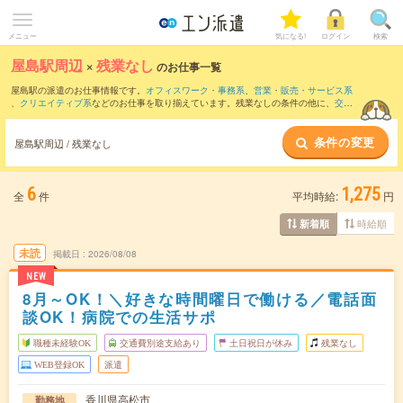
メニュー
気になる!
ログイン
検索
屋島駅周辺
×
残業なし
のお仕事一覧
屋島駅の派遣のお仕事情報です。
オフィスワーク・事務系
、
営業・販売・サービス系
、
クリエイティブ系
などのお仕事を取り揃えています。残業なしの条件の他に、
交通
費別途支給あり
、
職種未経験OK
、
友だちと一緒の応募OK
などのこだわり条件も取り
揃えています。
条件の変更
屋島駅周辺 / 残業なし
6
1,275
全
件
平均時給:
円
時給順
新着順
未読
掲載日
2026/08/08
NEW
8月～OK！＼好きな時間曜日で働ける／電話面
談OK！病院での生活サポ
職種未経験OK
交通費別途支給あり
土日祝日が休み
残業なし
WEB登録OK
派遣
香川県高松市
勤務地