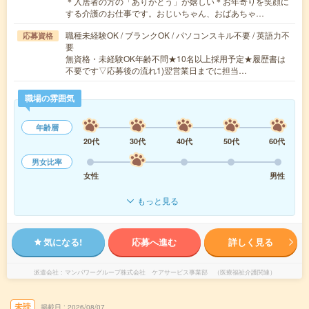
＊入居者の方の「ありがとう」が嬉しい＊お年寄りを笑顔に
する介護のお仕事です。おじいちゃん、おばあちゃ…
職種未経験OK / ブランクOK / パソコンスキル不要 / 英語力不
応募資格
要
無資格・未経験OK年齢不問★10名以上採用予定★履歴書は
不要です▽応募後の流れ1)翌営業日までに担当…
職場の雰囲気
年齢層
20代
30代
40代
50代
60代
男女比率
女性
男性
もっと見る
気になる!
応募へ進む
詳しく見る
派遣会社
マンパワーグループ株式会社 ケアサービス事業部 （医療福祉介護関連）
未読
掲載日
2026/08/07