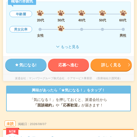
職場の雰囲気
年齢層
20代
30代
40代
50代
60代
男女比率
女性
男性
もっと見る
気になる!
応募へ進む
詳しく見る
派遣会社
マンパワーグループ株式会社 ケアサービス事業部 （医療福祉介護関連）
興味があったら「★気になる！」をタップ！
「気になる！」を押しておくと、派遣会社から
「面談確約」
や
「応募歓迎」
が届きます！
未読
掲載日
2026/08/07
NEW