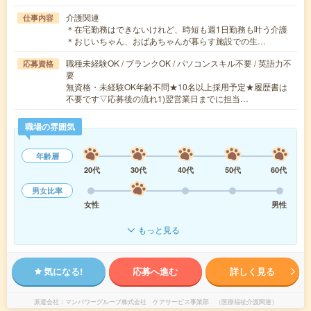
介護関連
仕事内容
＊在宅勤務はできないけれど、時短も週1日勤務も叶う介護
＊おじいちゃん、おばあちゃんが暮らす施設での生…
職種未経験OK / ブランクOK / パソコンスキル不要 / 英語力不
応募資格
要
無資格・未経験OK年齢不問★10名以上採用予定★履歴書は
不要です▽応募後の流れ1)翌営業日までに担当…
職場の雰囲気
年齢層
20代
30代
40代
50代
60代
男女比率
女性
男性
もっと見る
気になる!
応募へ進む
詳しく見る
派遣会社
マンパワーグループ株式会社 ケアサービス事業部 （医療福祉介護関連）