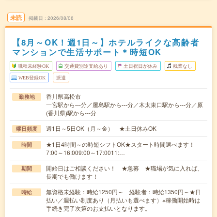
未読
掲載日
2026/08/06
【8月～OK！週1日～】ホテルライクな高齢者
マンションで生活サポート＊時短OK
職種未経験OK
交通費別途支給あり
土日祝日が休み
残業なし
WEB登録OK
派遣
香川県高松市
勤務地
一宮駅から---分／屋島駅から---分／木太東口駅から---分／原
(香川県)駅から---分
週1日～5日OK（月～金） ★土日休みOK
曜日頻度
★1日4時間～の時短シフトOK★スタート時間選べます！
時間
7:00～16:009:00～17:0011:…
開始日はご相談ください！ ★急募 ★職場が気に入れば、
期間
長期でも働けます！
無資格未経験：時給1250円～ 経験者：時給1350円～★日
時給
払い／週払い制度あり（月払いも選べます）※稼働開始時は
手続き完了次第のお支払いとなります。