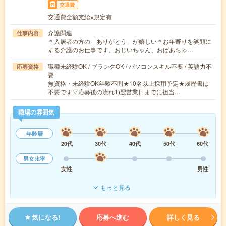
交通費
交通費全額支給※規定有
介護関連
仕事内容
＊入居者の方の「ありがとう」が嬉しい＊お年寄りを笑顔に
する介護のお仕事です。おじいちゃん、おばあちゃ…
職種未経験OK / ブランクOK / パソコンスキル不要 / 英語力不
応募資格
要
無資格・未経験OK年齢不問★10名以上採用予定★履歴書は
不要です▽応募後の流れ1)翌営業日までに担当…
職場の雰囲気
年齢層
20代
30代
40代
50代
60代
男女比率
女性
男性
もっと見る
気になる!
応募へ進む
詳しく見る