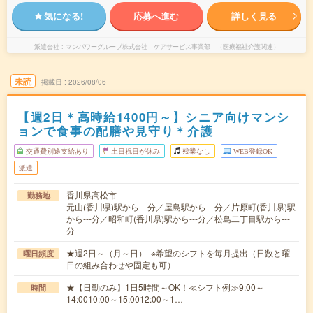
気になる!
応募へ進む
詳しく見る
派遣会社
マンパワーグループ株式会社 ケアサービス事業部 （医療福祉介護関連）
未読
掲載日
2026/08/06
【週2日＊高時給1400円～】シニア向けマンシ
ョンで食事の配膳や見守り＊介護
交通費別途支給あり
土日祝日が休み
残業なし
WEB登録OK
派遣
香川県高松市
勤務地
元山(香川県)駅から---分／屋島駅から---分／片原町(香川県)駅
から---分／昭和町(香川県)駅から---分／松島二丁目駅から---
分
★週2日～（月～日） ※希望のシフトを毎月提出（日数と曜
曜日頻度
日の組み合わせや固定も可）
★【日勤のみ】1日5時間～OK！≪シフト例≫9:00～
時間
14:0010:00～15:0012:00～1…