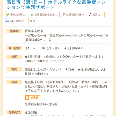
高松市【週1日～】ホテルライクな高齢者マン
ションで生活サポート
職種未経験OK
交通費別途支給あり
土日祝日が休み
残業なし
WEB登録OK
派遣
香川県高松市
勤務地
一宮駅から---分／屋島駅から---分／木太東口駅から---分／原
(香川県)駅から---分
週1日～5日OK（月～金） ★土日休みOK
曜日頻度
★1日4時間～の時短シフトOK★スタート時間選べます！
時間
7:00～16:009:00～17:0011:…
開始日はご相談ください！ ★急募 ★職場が気に入れば、
期間
長期でも働けます！
無資格未経験：時給1250円～ 経験者：時給1350円～ ★
時給
日払い／週払い制度あり（月払いも選べます）※稼働開始時
は手続き完了次第のお支払いとなります。
交通費
交通費全額支給※規定有
介護関連
仕事内容