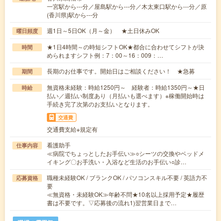
一宮駅から---分／屋島駅から---分／木太東口駅から---分／原
(香川県)駅から---分
週1日～5日OK（月～金） ★土日休みOK
曜日頻度
★1日4時間～の時短シフトOK★都合に合わせてシフトが決
時間
められますシフト例：7：00～16：009：…
長期のお仕事です。開始日はご相談ください！ ★急募
期間
無資格未経験：時給1250円～ 経験者：時給1350円～★日
時給
払い／週払い制度あり（月払いも選べます）※稼働開始時は
手続き完了次第のお支払いとなります。
交通費
交通費支給※規定有
看護助手
仕事内容
≪病院でちょっとしたお手伝い≫○シーツの交換やベッドメ
イキング〇お手洗い・入浴など生活のお手伝い○診…
職種未経験OK / ブランクOK / パソコンスキル不要 / 英語力不
応募資格
要
≪無資格・未経験OK≫年齢不問★10名以上採用予定★履歴
書は不要です。▽応募後の流れ1)翌営業日まで…