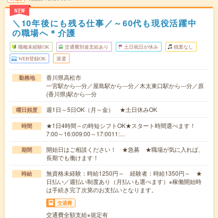
NEW
＼10年後にも残る仕事／～60代も現役活躍中
の職場へ＊介護
職種未経験OK
交通費別途支給あり
土日祝日が休み
残業なし
WEB登録OK
派遣
香川県高松市
勤務地
一宮駅から---分／屋島駅から---分／木太東口駅から---分／原
(香川県)駅から---分
週1日～5日OK（月～金） ★土日休みOK
曜日頻度
★1日4時間～の時短シフトOK★スタート時間選べます！
時間
7:00～16:009:00～17:0011:…
開始日はご相談ください！ ★急募 ★職場が気に入れば、
期間
長期でも働けます！
無資格未経験：時給1250円～ 経験者：時給1350円～ ★
時給
日払い／週払い制度あり（月払いも選べます）※稼働開始時
は手続き完了次第のお支払いとなります。
交通費
交通費全額支給※規定有