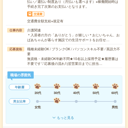
払い／週払い制度あり（月払いも選べます）※稼働開始時は
手続き完了次第のお支払いとなります。
交通費
交通費全額支給※規定有
介護関連
仕事内容
＊入居者の方の「ありがとう」が嬉しい＊おじいちゃん、お
ばあちゃんが暮らす施設での生活サポートをお任せ…
職種未経験OK / ブランクOK / パソコンスキル不要 / 英語力不
応募資格
要
無資格・未経験OK年齢不問★10名以上採用予定★履歴書は
不要です▽応募後の流れ1)翌営業日までに担当…
職場の雰囲気
年齢層
20代
30代
40代
50代
60代
男女比率
女性
男性
もっと見る