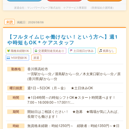
派遣会社
マンパワーグループ株式会社 ケアサービス事業部 （医療福祉介護関連）
未読
掲載日
2026/08/06
【フルタイムじゃ働けない！という方へ】週1
や時短もOK＊ケアスタッフ
職種未経験OK
交通費別途支給あり
土日祝日が休み
残業なし
WEB登録OK
派遣
香川県高松市
勤務地
一宮駅から---分／屋島駅から---分／木太東口駅から---分／原
(香川県)駅から---分
週1日～5日OK（月～金） ★土日休みOK
曜日頻度
★1日4時間～の時短シフトOK★スタート時間選べます！
時間
7:00～16:009:00～17:0011:…
開始日はご相談ください！ ★急募 ★職場が気に入れば、
期間
長期でも働けます！
無資格未経験：時給1250円～ 経験者：時給1350円～★日
時給