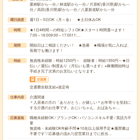
栗林駅から---分／林道駅から---分／片原町(香川県)駅から---
分／高田(香川県)駅から---分／八栗新道駅から---分
週1日～5日OK（月～金） ★土日休みOK
曜日頻度
★1日4時間～の時短シフトOK★スタート時間選べます！
時間
7:00～16:009:00～17:0011:…
開始日はご相談ください！ ★急募 ★職場が気に入れば、
期間
長期でも働けます！
無資格未経験：時給1250円～ 経験者：時給1350円～★日
時給
払い／週払い制度あり（月払いも選べます）※稼働開始時は
手続き完了次第のお支払いとなります。
交通費
交通費全額支給※規定有
介護関連
仕事内容
＊入居者の方の「ありがとう」が嬉しい＊お年寄りを笑顔に
する介護のお仕事です。おじいちゃん、おばあちゃ…
職種未経験OK / ブランクOK / パソコンスキル不要 / 英語力不
応募資格
要
無資格・未経験OK年齢不問★10名以上採用予定★履歴書は
不要です▽応募後の流れ1)翌営業日までに担当…