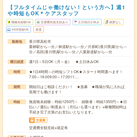
【フルタイムじゃ働けない！という方へ】週1
や時短もOK＊ケアスタッフ
職種未経験OK
交通費別途支給あり
土日祝日が休み
残業なし
WEB登録OK
派遣
香川県高松市
勤務地
栗林駅から---分／林道駅から---分／片原町(香川県)駅から---
分／高田(香川県)駅から---分／八栗新道駅から---分
週1日～5日OK（月～金） ★土日休みOK
曜日頻度
★1日4時間～の時短シフトOK★スタート時間選べます！
時間
7:00～16:009:00～17:0011:…
開始日はご相談ください！ ★急募 ★職場が気に入れば、
期間
長期でも働けます！
無資格未経験：時給1250円～ 経験者：時給1350円～★日
時給
払い／週払い制度あり（月払いも選べます）※稼働開始時は
手続き完了次第のお支払いとなります。
交通費
交通費全額支給※規定有