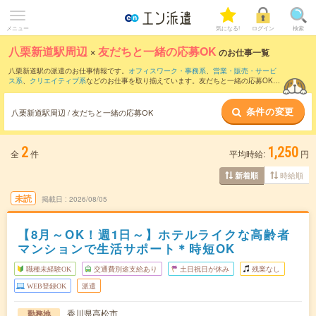
メニュー
気になる!
ログイン
検索
八栗新道駅周辺
×
友だちと一緒の応募OK
のお仕事一覧
八栗新道駅の派遣のお仕事情報です。
オフィスワーク・事務系
、
営業・販売・サービ
ス系
、
クリエイティブ系
などのお仕事を取り揃えています。友だちと一緒の応募OKの
条件の他に、
交通費別途支給あり
、
職種未経験OK
、
週4日勤務
などのこだわり条件も
取り揃えています。
条件の変更
八栗新道駅周辺 / 友だちと一緒の応募OK
2
1,250
全
件
平均時給:
円
時給順
新着順
未読
掲載日
2026/08/05
【8月～OK！週1日～】ホテルライクな高齢者
マンションで生活サポート＊時短OK
職種未経験OK
交通費別途支給あり
土日祝日が休み
残業なし
WEB登録OK
派遣
香川県高松市
勤務地