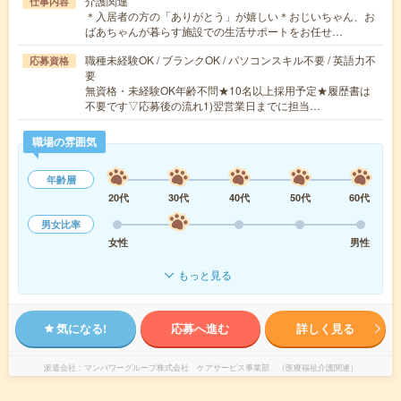
介護関連
仕事内容
＊入居者の方の「ありがとう」が嬉しい＊おじいちゃん、お
ばあちゃんが暮らす施設での生活サポートをお任せ…
職種未経験OK / ブランクOK / パソコンスキル不要 / 英語力不
応募資格
要
無資格・未経験OK年齢不問★10名以上採用予定★履歴書は
不要です▽応募後の流れ1)翌営業日までに担当…
職場の雰囲気
年齢層
20代
30代
40代
50代
60代
男女比率
女性
男性
もっと見る
気になる!
応募へ進む
詳しく見る
派遣会社
マンパワーグループ株式会社 ケアサービス事業部 （医療福祉介護関連）