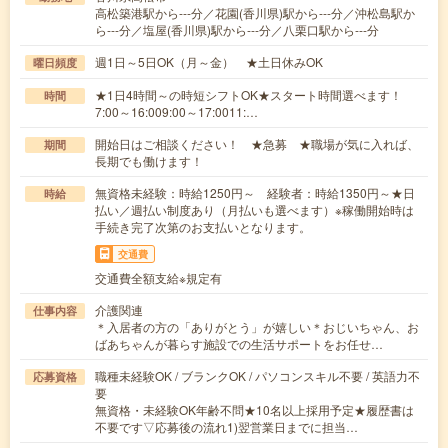
高松築港駅から---分／花園(香川県)駅から---分／沖松島駅か
ら---分／塩屋(香川県)駅から---分／八栗口駅から---分
週1日～5日OK（月～金） ★土日休みOK
曜日頻度
★1日4時間～の時短シフトOK★スタート時間選べます！
時間
7:00～16:009:00～17:0011:…
開始日はご相談ください！ ★急募 ★職場が気に入れば、
期間
長期でも働けます！
無資格未経験：時給1250円～ 経験者：時給1350円～★日
時給
払い／週払い制度あり（月払いも選べます）※稼働開始時は
手続き完了次第のお支払いとなります。
交通費
交通費全額支給※規定有
介護関連
仕事内容
＊入居者の方の「ありがとう」が嬉しい＊おじいちゃん、お
ばあちゃんが暮らす施設での生活サポートをお任せ…
職種未経験OK / ブランクOK / パソコンスキル不要 / 英語力不
応募資格
要
無資格・未経験OK年齢不問★10名以上採用予定★履歴書は
不要です▽応募後の流れ1)翌営業日までに担当…