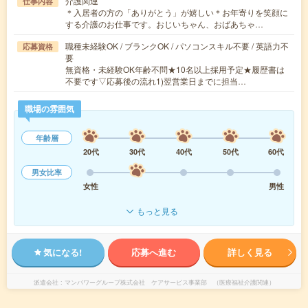
介護関連
仕事内容
＊入居者の方の「ありがとう」が嬉しい＊お年寄りを笑顔に
する介護のお仕事です。おじいちゃん、おばあちゃ…
職種未経験OK / ブランクOK / パソコンスキル不要 / 英語力不
応募資格
要
無資格・未経験OK年齢不問★10名以上採用予定★履歴書は
不要です▽応募後の流れ1)翌営業日までに担当…
職場の雰囲気
年齢層
20代
30代
40代
50代
60代
男女比率
女性
男性
もっと見る
気になる!
応募へ進む
詳しく見る
派遣会社
マンパワーグループ株式会社 ケアサービス事業部 （医療福祉介護関連）