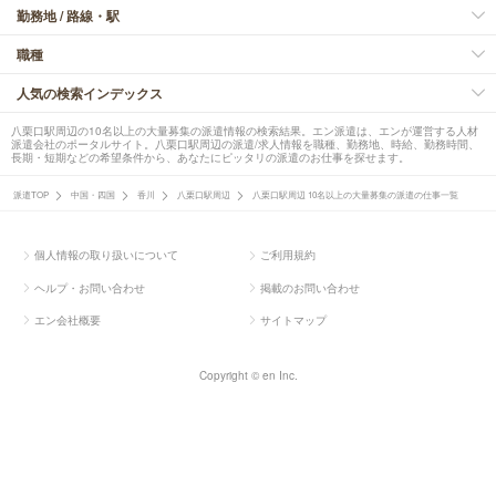
勤務地 / 路線・駅
職種
人気の検索インデックス
八栗口駅周辺の10名以上の大量募集の派遣情報の検索結果。エン派遣は、エンが運営する人材
派遣会社のポータルサイト。八栗口駅周辺の派遣/求人情報を職種、勤務地、時給、勤務時間、
長期・短期などの希望条件から、あなたにピッタリの派遣のお仕事を探せます。
派遣TOP
中国・四国
香川
八栗口駅周辺
八栗口駅周辺 10名以上の大量募集の派遣の仕事一覧
個人情報の取り扱いについて
ご利用規約
ヘルプ・お問い合わせ
掲載のお問い合わせ
エン会社概要
サイトマップ
Copyright © en Inc.