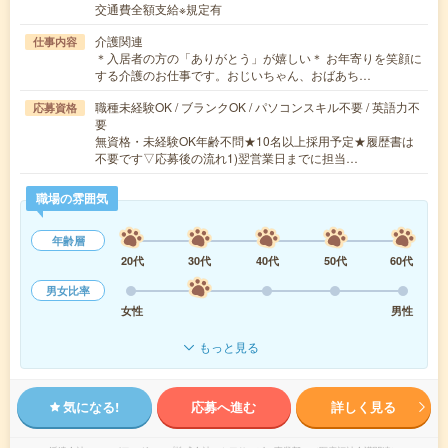
交通費全額支給※規定有
介護関連
仕事内容
＊入居者の方の「ありがとう」が嬉しい＊ お年寄りを笑顔に
する介護のお仕事です。おじいちゃん、おばあち…
職種未経験OK / ブランクOK / パソコンスキル不要 / 英語力不
応募資格
要
無資格・未経験OK年齢不問★10名以上採用予定★履歴書は
不要です▽応募後の流れ1)翌営業日までに担当…
職場の雰囲気
年齢層
20代
30代
40代
50代
60代
男女比率
女性
男性
もっと見る
気になる!
応募へ進む
詳しく見る