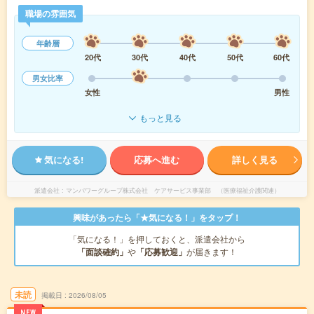
職場の雰囲気
年齢層
20代
30代
40代
50代
60代
男女比率
女性
男性
もっと見る
気になる!
応募へ進む
詳しく見る
派遣会社
マンパワーグループ株式会社 ケアサービス事業部 （医療福祉介護関連）
興味があったら「★気になる！」をタップ！
「気になる！」を押しておくと、派遣会社から
「面談確約」
や
「応募歓迎」
が届きます！
未読
掲載日
2026/08/05
NEW