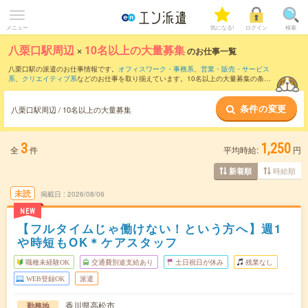
メニュー
気になる!
ログイン
検索
八栗口駅周辺
×
10名以上の大量募集
のお仕事一覧
八栗口駅の派遣のお仕事情報です。
オフィスワーク・事務系
、
営業・販売・サービス
系
、
クリエイティブ系
などのお仕事を取り揃えています。10名以上の大量募集の条件
の他に、
交通費別途支給あり
、
職種未経験OK
、
友だちと一緒の応募OK
などのこだわ
り条件も取り揃えています。
条件の変更
八栗口駅周辺 / 10名以上の大量募集
3
1,250
全
件
平均時給:
円
時給順
新着順
未読
掲載日
2026/08/06
NEW
【フルタイムじゃ働けない！という方へ】週1
や時短もOK＊ケアスタッフ
職種未経験OK
交通費別途支給あり
土日祝日が休み
残業なし
WEB登録OK
派遣
香川県高松市
勤務地