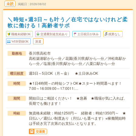
未読
掲載日
2026/08/02
＼時短×週3日～も叶う／在宅ではないけれど柔
軟に働ける！高齢者サポ
職種未経験OK
交通費別途支給あり
土日祝日が休み
残業なし
WEB登録OK
派遣
香川県高松市
勤務地
高松築港駅から---分／花園(香川県)駅から---分／沖松島駅か
ら---分／塩屋(香川県)駅から---分／八栗口駅から---分
週3日～5日OK（月～金） ★土日休みOK
曜日頻度
★1日4時間～の時短シフトOK★スタート時間選べます！
時間
7:00～16:009:00～17:0011:…
開始日はご相談ください！ ★急募 ★職場が気に入れば、
期間
長期でも働けます！
無資格未経験：時給1250円～ 経験者：時給1350円～ ★
時給
日払い／週払い制度あり（月払いも選べます）※稼働開始時
は手続き完了次第のお支払いとなります。
交通費