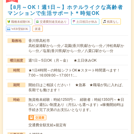
【8月～OK！週1日～】ホテルライクな高齢者
マンションで生活サポート＊時短OK
職種未経験OK
交通費別途支給あり
土日祝日が休み
残業なし
WEB登録OK
派遣
香川県高松市
勤務地
高松築港駅から---分／花園(香川県)駅から---分／沖松島駅か
ら---分／塩屋(香川県)駅から---分／八栗口駅から---分
週1日～5日OK（月～金） ★土日休みOK
曜日頻度
★1日4時間～の時短シフトOK★スタート時間選べます！
時間
7:00～16:009:00～17:0011:…
開始日はご相談ください！ ★急募 ★職場が気に入れば、
期間
長期でも働けます！
無資格未経験：時給1250円～ 経験者：時給1350円～★日
時給
払い／週払い制度あり（月払いも選べます）※稼働開始時は
手続き完了次第のお支払いとなります。
交通費
交通費全額支給※規定有