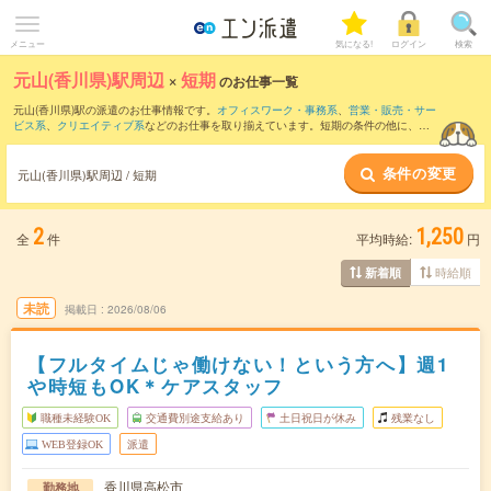
メニュー
気になる!
ログイン
検索
元山(香川県)駅周辺
×
短期
のお仕事一覧
元山(香川県)駅の派遣のお仕事情報です。
オフィスワーク・事務系
、
営業・販売・サー
ビス系
、
クリエイティブ系
などのお仕事を取り揃えています。短期の条件の他に、
交
通費別途支給あり
、
職種未経験OK
、
友だちと一緒の応募OK
などでもお探し頂けま
す。
条件の変更
元山(香川県)駅周辺 / 短期
2
1,250
全
件
平均時給:
円
時給順
新着順
未読
掲載日
2026/08/06
【フルタイムじゃ働けない！という方へ】週1
や時短もOK＊ケアスタッフ
職種未経験OK
交通費別途支給あり
土日祝日が休み
残業なし
WEB登録OK
派遣
香川県高松市
勤務地