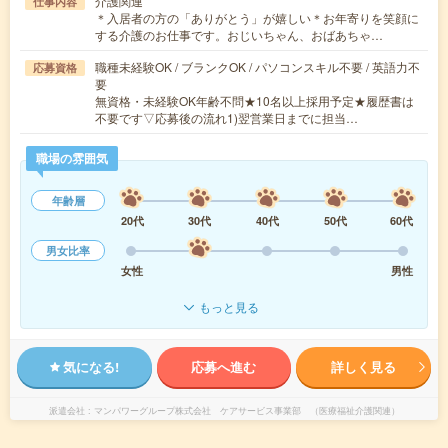
介護関連
仕事内容
＊入居者の方の「ありがとう」が嬉しい＊お年寄りを笑顔に
する介護のお仕事です。おじいちゃん、おばあちゃ…
職種未経験OK / ブランクOK / パソコンスキル不要 / 英語力不
応募資格
要
無資格・未経験OK年齢不問★10名以上採用予定★履歴書は
不要です▽応募後の流れ1)翌営業日までに担当…
職場の雰囲気
年齢層
20代
30代
40代
50代
60代
男女比率
女性
男性
もっと見る
気になる!
応募へ進む
詳しく見る
派遣会社
マンパワーグループ株式会社 ケアサービス事業部 （医療福祉介護関連）