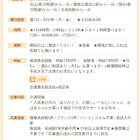
元山(香川県)駅から---分／栗林公園北口駅から---分／国分(香
川県)駅から---分／古高松駅から---分
週1日～5日OK（月～金） ★土日休みOK
曜日頻度
★1日4時間～の時短シフトOK★スタート時間選べます！
時間
7:00～16:009:00～17:0011:…
開始日はご相談ください！ ★急募 ★職場が気に入れば、
期間
長期でも働けます！
無資格未経験：時給1250円～ 経験者：時給1350円～★日
時給
払い／週払い制度あり（月払いも選べます）※稼働開始時は
手続き完了次第のお支払いとなります。
交通費
交通費全額支給※規定有
介護関連
仕事内容
＊入居者の方の「ありがとう」が嬉しい＊おじいちゃん、お
ばあちゃんが暮らす施設での生活サポートをお任せ…
職種未経験OK / ブランクOK / パソコンスキル不要 / 英語力不
応募資格
要
無資格・未経験OK年齢不問★10名以上採用予定★履歴書は
不要です▽応募後の流れ1)翌営業日までに担当…