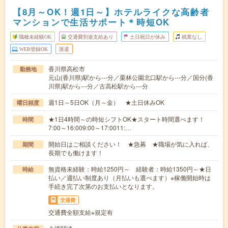
【8月～OK！週1日～】ホテルライクな高齢者
マンションで生活サポート＊時短OK
職種未経験OK
交通費別途支給あり
土日祝日が休み
残業なし
WEB登録OK
派遣
香川県高松市
勤務地
元山(香川県)駅から---分／栗林公園北口駅から---分／国分(香
川県)駅から---分／古高松駅から---分
週1日～5日OK（月～金） ★土日休みOK
曜日頻度
★1日4時間～の時短シフトOK★スタート時間選べます！
時間
7:00～16:009:00～17:0011:…
開始日はご相談ください！ ★急募 ★職場が気に入れば、
期間
長期でも働けます！
無資格未経験：時給1250円～ 経験者：時給1350円～★日
時給
払い／週払い制度あり（月払いも選べます）※稼働開始時は
手続き完了次第のお支払いとなります。
交通費
交通費全額支給※規定有