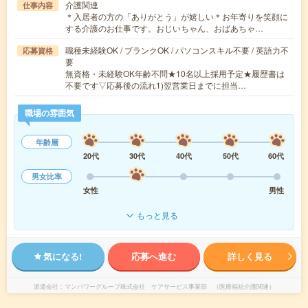
介護関連
仕事内容
＊入居者の方の「ありがとう」が嬉しい＊お年寄りを笑顔に
する介護のお仕事です。おじいちゃん、おばあちゃ…
職種未経験OK / ブランクOK / パソコンスキル不要 / 英語力不
応募資格
要
無資格・未経験OK年齢不問★10名以上採用予定★履歴書は
不要です▽応募後の流れ1)翌営業日までに担当…
職場の雰囲気
年齢層
20代
30代
40代
50代
60代
男女比率
女性
男性
もっと見る
気になる!
応募へ進む
詳しく見る
派遣会社
マンパワーグループ株式会社 ケアサービス事業部 （医療福祉介護関連）