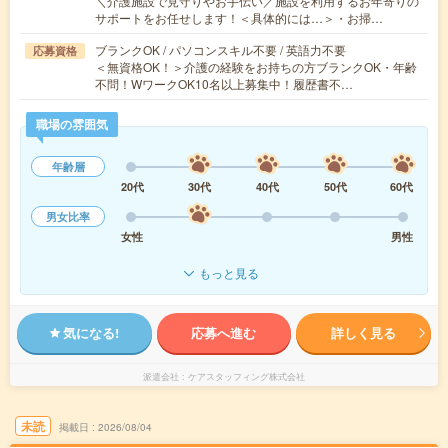
＼介護施設で見守りやお手伝い／施設を利用するお年寄りの
サポートをお任せします！＜具体的には…＞・お掃…
ブランクOK / パソコンスキル不要 / 英語力不要
応募資格
＜無資格OK！＞介護の経験をお持ちの方ブランクOK・年齢
不問！WワークOK10名以上募集中！履歴書不…
職場の雰囲気
年齢層
20代
30代
40代
50代
60代
男女比率
女性
男性
もっと見る
気になる!
応募へ進む
詳しく見る
派遣会社
ケアスタッフィング株式会社
未読
掲載日
2026/08/04