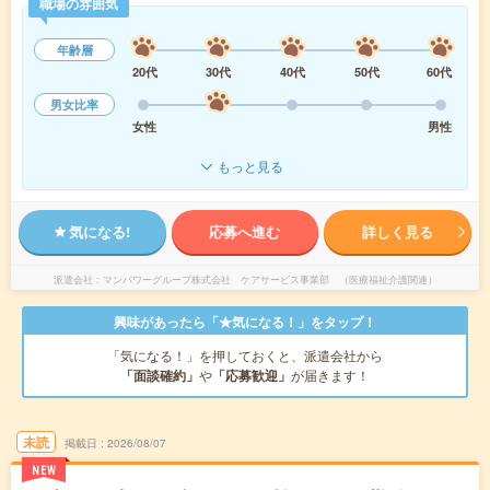
職場の雰囲気
年齢層
20代
30代
40代
50代
60代
男女比率
女性
男性
もっと見る
気になる!
応募へ進む
詳しく見る
派遣会社
マンパワーグループ株式会社 ケアサービス事業部 （医療福祉介護関連）
興味があったら「★気になる！」をタップ！
「気になる！」を押しておくと、派遣会社から
「面談確約」
や
「応募歓迎」
が届きます！
未読
掲載日
2026/08/07
NEW