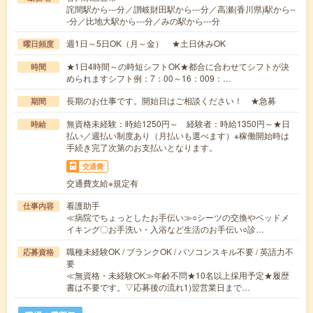
詫間駅から---分／讃岐財田駅から---分／高瀬(香川県)駅から--
-分／比地大駅から---分／みの駅から---分
週1日～5日OK（月～金） ★土日休みOK
曜日頻度
★1日4時間～の時短シフトOK★都合に合わせてシフトが決
時間
められますシフト例：7：00～16：009：…
長期のお仕事です。開始日はご相談ください！ ★急募
期間
無資格未経験：時給1250円～ 経験者：時給1350円～★日
時給
払い／週払い制度あり（月払いも選べます）※稼働開始時は
手続き完了次第のお支払いとなります。
交通費
交通費支給※規定有
看護助手
仕事内容
≪病院でちょっとしたお手伝い≫○シーツの交換やベッドメ
イキング〇お手洗い・入浴など生活のお手伝い○診…
職種未経験OK / ブランクOK / パソコンスキル不要 / 英語力不
応募資格
要
≪無資格・未経験OK≫年齢不問★10名以上採用予定★履歴
書は不要です。▽応募後の流れ1)翌営業日まで…