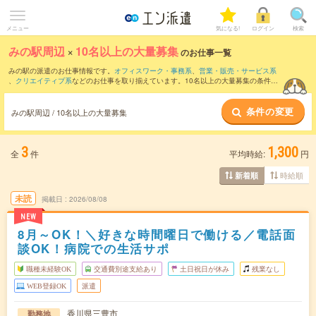
メニュー
気になる!
ログイン
検索
みの駅周辺
×
10名以上の大量募集
のお仕事一覧
みの駅の派遣のお仕事情報です。
オフィスワーク・事務系
、
営業・販売・サービス系
、
クリエイティブ系
などのお仕事を取り揃えています。10名以上の大量募集の条件の
他に、
交通費別途支給あり
、
職種未経験OK
、
友だちと一緒の応募OK
などのこだわり
条件も取り揃えています。
条件の変更
みの駅周辺 / 10名以上の大量募集
3
1,300
全
件
平均時給:
円
時給順
新着順
未読
掲載日
2026/08/08
NEW
8月～OK！＼好きな時間曜日で働ける／電話面
談OK！病院での生活サポ
職種未経験OK
交通費別途支給あり
土日祝日が休み
残業なし
WEB登録OK
派遣
香川県三豊市
勤務地