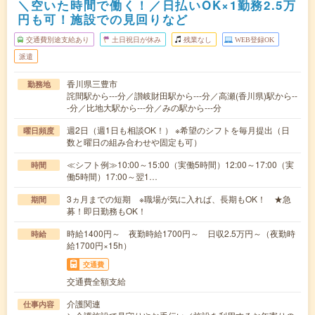
＼空いた時間で働く！／日払いOK×1勤務2.5万
円も可！施設での見回りなど
交通費別途支給あり
土日祝日が休み
残業なし
WEB登録OK
派遣
香川県三豊市
勤務地
詫間駅から---分／讃岐財田駅から---分／高瀬(香川県)駅から--
-分／比地大駅から---分／みの駅から---分
週2日（週1日も相談OK！） ※希望のシフトを毎月提出（日
曜日頻度
数と曜日の組み合わせや固定も可）
≪シフト例≫10:00～15:00（実働5時間）12:00～17:00（実
時間
働5時間）17:00～翌1…
3ヵ月までの短期 ※職場が気に入れば、長期もOK！ ★急
期間
募！即日勤務もOK！
時給1400円～ 夜勤時給1700円～ 日収2.5万円～（夜勤時
時給
給1700円×15h）
交通費
交通費全額支給
介護関連
仕事内容