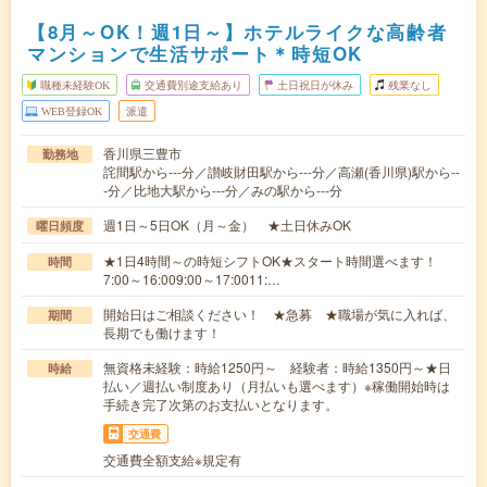
【8月～OK！週1日～】ホテルライクな高齢者
マンションで生活サポート＊時短OK
職種未経験OK
交通費別途支給あり
土日祝日が休み
残業なし
WEB登録OK
派遣
香川県三豊市
勤務地
詫間駅から---分／讃岐財田駅から---分／高瀬(香川県)駅から--
-分／比地大駅から---分／みの駅から---分
週1日～5日OK（月～金） ★土日休みOK
曜日頻度
★1日4時間～の時短シフトOK★スタート時間選べます！
時間
7:00～16:009:00～17:0011:…
開始日はご相談ください！ ★急募 ★職場が気に入れば、
期間
長期でも働けます！
無資格未経験：時給1250円～ 経験者：時給1350円～★日
時給
払い／週払い制度あり（月払いも選べます）※稼働開始時は
手続き完了次第のお支払いとなります。
交通費
交通費全額支給※規定有