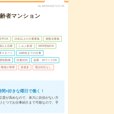
No.MPGKS927137-05
高齢者マンション
新卒OK
10名以上の大量募集
複数名募集
0歳以上活躍
しゅふ歓迎
WEB登録OK
降スタート
16時前までの仕事
替制勤務
扶養控内
副業・WワークOK
職場が禁煙
派遣多
電話対応なし
時間×好きな曜日で働く！
立度が高めなので、体力に自信がない方
ひとつでお仕事紹介まで可能なので、手