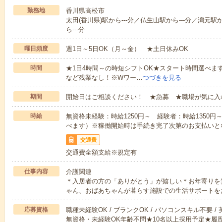
勤務地
香川県高松市
太田(香川県)駅から---分／仏生山駅から---分／潟元駅
ら---分
曜日頻度
週1日～5日OK（月～金） ★土日休みOK
時間
★1日4時間～の時短シフトOK★スタート時間選べます！7:00～1
など残業なし！※Wワー…
つづきを見る
期間
開始日はご相談ください！ ★急募 ★職場が気に入
時給
無資格未経験：時給1250円～ 経験者：時給1350
べます）※稼働開始時は手続き完了次第のお支払いと
交通費
交通費全額支給※規定有
仕事内容
介護関連
＊入居者の方の「ありがとう」が嬉しい＊お年寄りを
ゃん、おばあちゃんが暮らす施設での生活サポートを
応募資格
職種未経験OK / ブランクOK / パソコンスキル不要 /
無資格・未経験OK年齢不問★10名以上採用予定★履