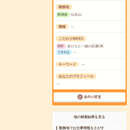
勤務地
仏生山
駅/路線
職種
---
こだわりINDEX
友だちと一緒の応募OK
絶対
---
できれば
キーワード
---
あなたのプロフィール
---
条件の変更
他の検索結果を見る
勤務地でお仕事情報をさがす