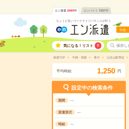
エン派遣
3585
件
エンバイト
7257
件
ちょうど良いワークライフバランスが叶う
中国・
気になる！リスト
0
保存し
派遣TOP
中国・四国
香川
仏生山駅周辺
,
1
2
5
0
平均時給:
円
設定中の検索条件
期間
---
派遣形式
---
時給
---