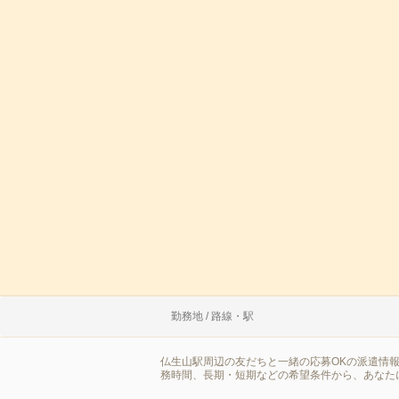
勤務地 / 路線・駅
仏生山駅周辺の友だちと一緒の応募OKの派遣情
務時間、長期・短期などの希望条件から、あなた