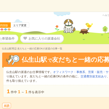
ヘル
四国版
エリア変更
た希望条件
お気に入りの派遣会社
仏生山駅周辺 友だちと一緒の応募OKの派遣の仕事一覧
仏生山駅
友だちと一緒の応募
で
仏生山駅の派遣のお仕事情報です。
オフィスワーク・事務系
、
営業・販売・サ
り揃えています。友だちと一緒の応募OKの条件の他に、
交通費別途支給あり
件も取り揃えています。
1
1
1
件中
～
件を表示中
未読