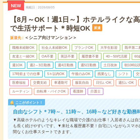
NEW
掲載日
2026/08/05
【8月～OK！週1日～】ホテルライクな
で生活サポート＊時短OK
派遣
＜シニア向けマンション＞
派遣先
職種未経験OK
社会人未経験OK
ブランクOK
大学生歓迎
既卒第二
友達と一緒OK
OA不要
英語不要
履歴書不要
40～50代活躍
6
週1OK
週2～3日勤務
週4日勤務
週5日勤務
土日祝休
朝10時以
17時前までの仕事
5ｈ以内OK
午後のみOK
残業なし
シフト
交
医療福祉
交費支給
車通勤可
服装自由
日払いOK
週払いOK
ルーティン
自転車・バイクOK
看護師
介護士
ここがポイント！
自由なシフト＊7時～、11時～、16時～など好きな勤務
▼高級ホテルのようなキレイな職場で介護のお仕事！入居者さんは自
も長く続けやすいです。▼来社＆履歴書不要！自宅にいながらスマホ
間なくお仕事スタートできます。