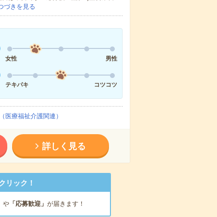
つづきを見る
女性
男性
テキパキ
コツコツ
（医療福祉介護関連）
詳しく見る
クリック！
」
や
「応募歓迎」
が届きます！