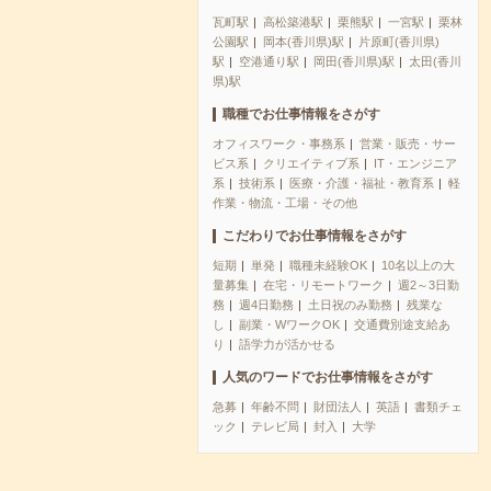
瓦町駅
高松築港駅
栗熊駅
一宮駅
栗林
公園駅
岡本(香川県)駅
片原町(香川県)
駅
空港通り駅
岡田(香川県)駅
太田(香川
県)駅
職種でお仕事情報をさがす
オフィスワーク・事務系
営業・販売・サー
ビス系
クリエイティブ系
IT・エンジニア
系
技術系
医療・介護・福祉・教育系
軽
作業・物流・工場・その他
こだわりでお仕事情報をさがす
短期
単発
職種未経験OK
10名以上の大
量募集
在宅・リモートワーク
週2～3日勤
務
週4日勤務
土日祝のみ勤務
残業な
し
副業・WワークOK
交通費別途支給あ
り
語学力が活かせる
人気のワードでお仕事情報をさがす
急募
年齢不問
財団法人
英語
書類チェ
ック
テレビ局
封入
大学