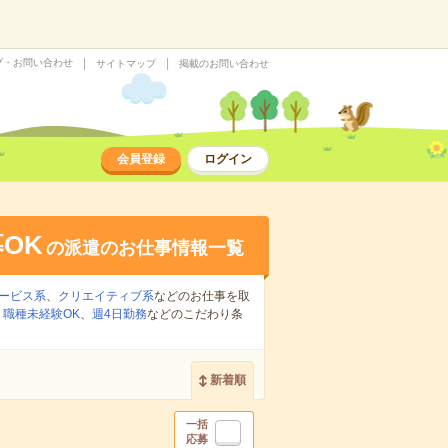
プ・お問い合わせ
サイトマップ
掲載のお問い合わせ
会員登録
ログイン
OK
の派遣のお仕事情報一覧
ービス系
、
クリエイティブ系
などのお仕事を取
、
職種未経験OK
、
週4日勤務
などのこだわり条
新着順
一括
応募