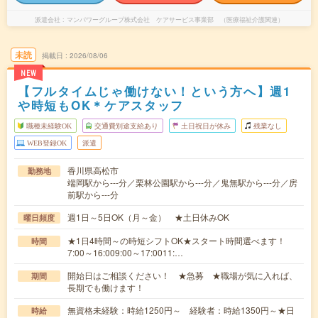
派遣会社
マンパワーグループ株式会社 ケアサービス事業部 （医療福祉介護関連）
未読
掲載日
2026/08/06
NEW
【フルタイムじゃ働けない！という方へ】週1
や時短もOK＊ケアスタッフ
職種未経験OK
交通費別途支給あり
土日祝日が休み
残業なし
WEB登録OK
派遣
香川県高松市
勤務地
端岡駅から---分／栗林公園駅から---分／鬼無駅から---分／房
前駅から---分
週1日～5日OK（月～金） ★土日休みOK
曜日頻度
★1日4時間～の時短シフトOK★スタート時間選べます！
時間
7:00～16:009:00～17:0011:…
開始日はご相談ください！ ★急募 ★職場が気に入れば、
期間
長期でも働けます！
無資格未経験：時給1250円～ 経験者：時給1350円～★日
時給