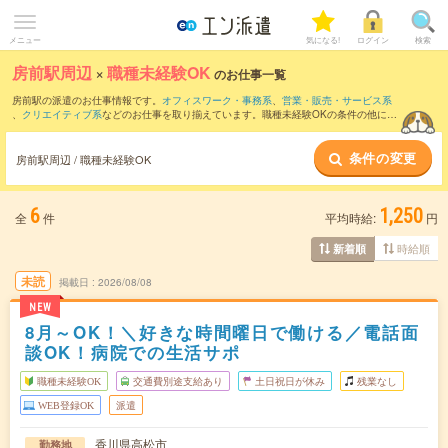
メニュー
気になる!
ログイン
検索
房前駅周辺
×
職種未経験OK
のお仕事一覧
房前駅の派遣のお仕事情報です。
オフィスワーク・事務系
、
営業・販売・サービス系
、
クリエイティブ系
などのお仕事を取り揃えています。職種未経験OKの条件の他に、
交通費別途支給あり
、
友だちと一緒の応募OK
、
週4日勤務
などのこだわり条件も取り
揃えています。
条件の変更
房前駅周辺 / 職種未経験OK
6
1,250
全
件
平均時給:
円
時給順
新着順
未読
掲載日
2026/08/08
NEW
8月～OK！＼好きな時間曜日で働ける／電話面
談OK！病院での生活サポ
職種未経験OK
交通費別途支給あり
土日祝日が休み
残業なし
WEB登録OK
派遣
香川県高松市
勤務地