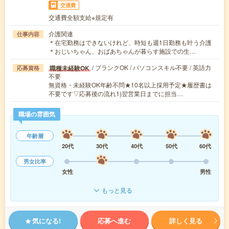
交通費
交通費全額支給※規定有
介護関連
仕事内容
＊在宅勤務はできないけれど、時短も週1日勤務も叶う介護
＊おじいちゃん、おばあちゃんが暮らす施設での生…
/ ブランクOK / パソコンスキル不要 / 英語力
職種未経験OK
応募資格
不要
無資格・未経験OK年齢不問★10名以上採用予定★履歴書は
不要です▽応募後の流れ1)翌営業日までに担当…
職場の雰囲気
年齢層
20代
30代
40代
50代
60代
男女比率
女性
男性
もっと見る
気になる!
応募へ進む
詳しく見る