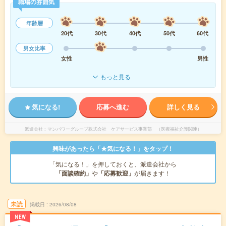
職場の雰囲気
年齢層
20代
30代
40代
50代
60代
男女比率
女性
男性
もっと見る
気になる!
応募へ進む
詳しく見る
派遣会社
マンパワーグループ株式会社 ケアサービス事業部 （医療福祉介護関連）
興味があったら「★気になる！」をタップ！
「気になる！」を押しておくと、派遣会社から
「面談確約」
や
「応募歓迎」
が届きます！
未読
掲載日
2026/08/08
NEW