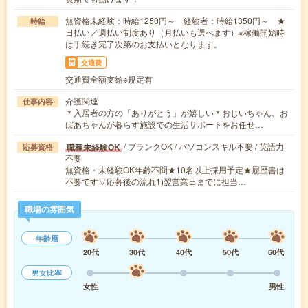
無資格未経験：時給1250円～ 経験者：時給1350円～ ★
時給
日払い／週払い制度あり（月払いも選べます）※稼働開始時
は手続き完了次第のお支払いとなります。
交通費
交通費全額支給※規定有
介護関連
仕事内容
＊入居者の方の「ありがとう」が嬉しい＊おじいちゃん、お
ばあちゃんが暮らす施設での生活サポートをお任せ…
/ ブランクOK / パソコンスキル不要 / 英語力
職種未経験OK
応募資格
不要
無資格・未経験OK年齢不問★10名以上採用予定★履歴書は
不要です▽応募後の流れ1)翌営業日までに担当…
職場の雰囲気
年齢層
20代
30代
40代
50代
60代
男女比率
女性
男性