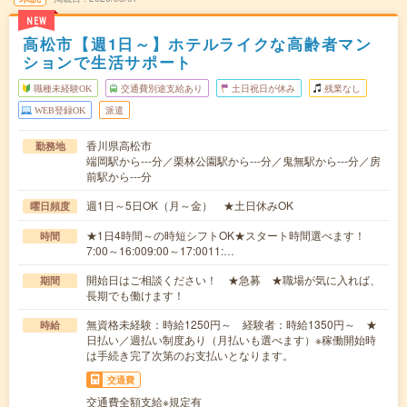
NEW
高松市【週1日～】ホテルライクな高齢者マン
ションで生活サポート
職種未経験OK
交通費別途支給あり
土日祝日が休み
残業なし
WEB登録OK
派遣
香川県高松市
勤務地
端岡駅から---分／栗林公園駅から---分／鬼無駅から---分／房
前駅から---分
週1日～5日OK（月～金） ★土日休みOK
曜日頻度
★1日4時間～の時短シフトOK★スタート時間選べます！
時間
7:00～16:009:00～17:0011:…
開始日はご相談ください！ ★急募 ★職場が気に入れば、
期間
長期でも働けます！
無資格未経験：時給1250円～ 経験者：時給1350円～ ★
時給
日払い／週払い制度あり（月払いも選べます）※稼働開始時
は手続き完了次第のお支払いとなります。
交通費
交通費全額支給※規定有