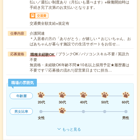
払い／週払い制度あり（月払いも選べます）※稼働開始時は
手続き完了次第のお支払いとなります。
交通費
交通費全額支給※規定有
介護関連
仕事内容
＊入居者の方の「ありがとう」が嬉しい＊おじいちゃん、お
ばあちゃんが暮らす施設での生活サポートをお任せ…
/ ブランクOK / パソコンスキル不要 / 英語力
職種未経験OK
応募資格
不要
無資格・未経験OK年齢不問★10名以上採用予定★履歴書は
不要です▽応募後の流れ1)翌営業日までに担当…
職場の雰囲気
年齢層
20代
30代
40代
50代
60代
男女比率
女性
男性
もっと見る