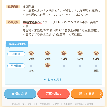
介護関連
仕事内容
＊入居者の方の「ありがとう」が嬉しい＊お年寄りを笑顔に
する介護のお仕事です。おじいちゃん、おばあちゃ…
/ ブランクOK / パソコンスキル不要 / 英語力
職種未経験OK
応募資格
不要
無資格・未経験OK年齢不問★10名以上採用予定★履歴書は
不要です▽応募後の流れ1)翌営業日までに担当…
職場の雰囲気
年齢層
20代
30代
40代
50代
60代
男女比率
女性
男性
もっと見る
気になる!
応募へ進む
詳しく見る
派遣会社
マンパワーグループ株式会社 ケアサービス事業部 （医療福祉介護関連）