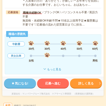
＊入居者の方の「ありがとう」が嬉しい＊お年寄りを笑顔に
する介護のお仕事です。おじいちゃん、おばあちゃ…
/ ブランクOK / パソコンスキル不要 / 英語力
職種未経験OK
応募資格
不要
無資格・未経験OK年齢不問★10名以上採用予定★履歴書は
不要です▽応募後の流れ1)翌営業日までに担当…
職場の雰囲気
年齢層
20代
30代
40代
50代
60代
男女比率
女性
男性
もっと見る
気になる!
応募へ進む
詳しく見る
派遣会社
マンパワーグループ株式会社 ケアサービス事業部 （医療福祉介護関連）
未読
掲載日
2026/08/07