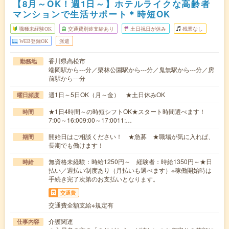
【8月～OK！週1日～】ホテルライクな高齢者
マンションで生活サポート＊時短OK
職種未経験OK
交通費別途支給あり
土日祝日が休み
残業なし
WEB登録OK
派遣
香川県高松市
勤務地
端岡駅から---分／栗林公園駅から---分／鬼無駅から---分／房
前駅から---分
週1日～5日OK（月～金） ★土日休みOK
曜日頻度
★1日4時間～の時短シフトOK★スタート時間選べます！
時間
7:00～16:009:00～17:0011:…
開始日はご相談ください！ ★急募 ★職場が気に入れば、
期間
長期でも働けます！
無資格未経験：時給1250円～ 経験者：時給1350円～★日
時給
払い／週払い制度あり（月払いも選べます）※稼働開始時は
手続き完了次第のお支払いとなります。
交通費
交通費全額支給※規定有
介護関連
仕事内容