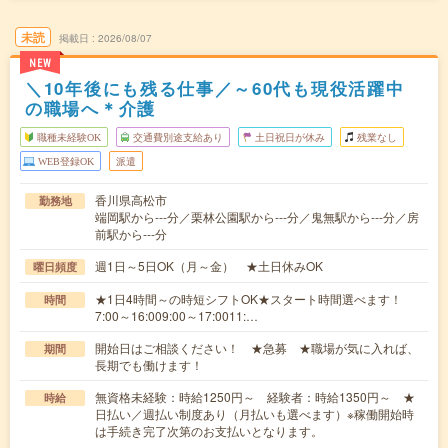
未読
掲載日
2026/08/07
NEW
＼10年後にも残る仕事／～60代も現役活躍中
の職場へ＊介護
職種未経験OK
交通費別途支給あり
土日祝日が休み
残業なし
WEB登録OK
派遣
香川県高松市
勤務地
端岡駅から---分／栗林公園駅から---分／鬼無駅から---分／房
前駅から---分
週1日～5日OK（月～金） ★土日休みOK
曜日頻度
★1日4時間～の時短シフトOK★スタート時間選べます！
時間
7:00～16:009:00～17:0011:…
開始日はご相談ください！ ★急募 ★職場が気に入れば、
期間
長期でも働けます！
無資格未経験：時給1250円～ 経験者：時給1350円～ ★
時給
日払い／週払い制度あり（月払いも選べます）※稼働開始時
は手続き完了次第のお支払いとなります。