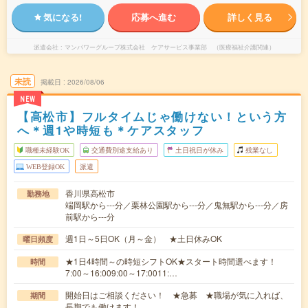
気になる!
応募へ進む
詳しく見る
派遣会社
マンパワーグループ株式会社 ケアサービス事業部 （医療福祉介護関連）
未読
掲載日
2026/08/06
NEW
【高松市】フルタイムじゃ働けない！という方
へ＊週1や時短も＊ケアスタッフ
職種未経験OK
交通費別途支給あり
土日祝日が休み
残業なし
WEB登録OK
派遣
香川県高松市
勤務地
端岡駅から---分／栗林公園駅から---分／鬼無駅から---分／房
前駅から---分
週1日～5日OK（月～金） ★土日休みOK
曜日頻度
★1日4時間～の時短シフトOK★スタート時間選べます！
時間
7:00～16:009:00～17:0011:…
開始日はご相談ください！ ★急募 ★職場が気に入れば、
期間
長期でも働けます！