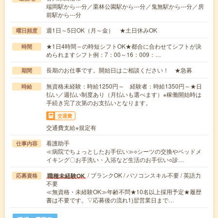
端岡駅から---分／栗林公園駅から---分／鬼無駅から---分／房
前駅から---分
週1日～5日OK（月～金） ★土日休みOK
曜日頻度
★1日4時間～の時短シフトOK★都合に合わせてシフトが決
時間
められますシフト例：7：00～16：009：…
長期のお仕事です。開始日はご相談ください！ ★急募
期間
無資格未経験：時給1250円～ 経験者：時給1350円～★日
時給
払い／週払い制度あり（月払いも選べます）※稼働開始時は
手続き完了次第のお支払いとなります。
交通費
交通費支給※規定有
看護助手
仕事内容
≪病院でちょっとしたお手伝い≫○シーツの交換やベッドメ
イキング〇お手洗い・入浴など生活のお手伝い○診…
/ ブランクOK / パソコンスキル不要 / 英語力
職種未経験OK
応募資格
不要
≪無資格・未経験OK≫年齢不問★10名以上採用予定★履歴
書は不要です。▽応募後の流れ1)翌営業日まで…