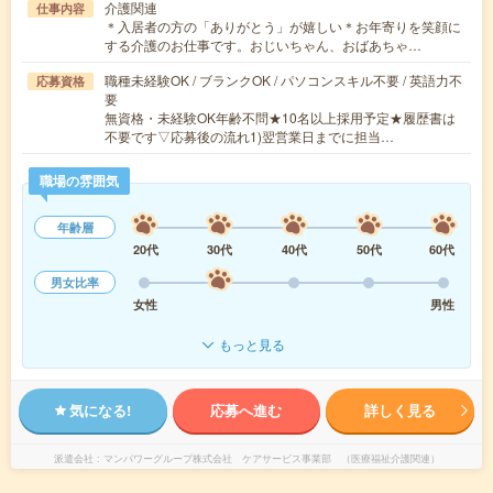
介護関連
仕事内容
＊入居者の方の「ありがとう」が嬉しい＊お年寄りを笑顔に
する介護のお仕事です。おじいちゃん、おばあちゃ…
職種未経験OK / ブランクOK / パソコンスキル不要 / 英語力不
応募資格
要
無資格・未経験OK年齢不問★10名以上採用予定★履歴書は
不要です▽応募後の流れ1)翌営業日までに担当…
職場の雰囲気
年齢層
20代
30代
40代
50代
60代
男女比率
女性
男性
もっと見る
気になる!
応募へ進む
詳しく見る
派遣会社
マンパワーグループ株式会社 ケアサービス事業部 （医療福祉介護関連）