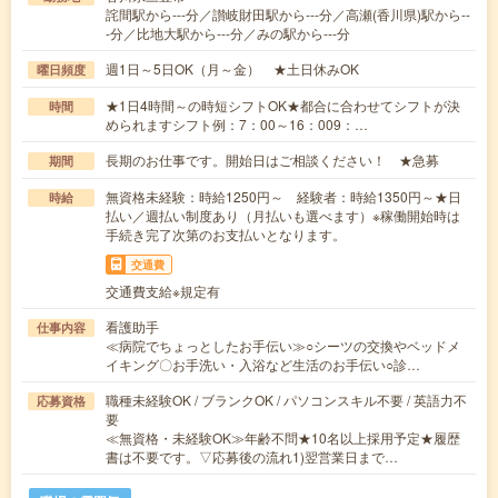
詫間駅から---分／讃岐財田駅から---分／高瀬(香川県)駅から--
-分／比地大駅から---分／みの駅から---分
週1日～5日OK（月～金） ★土日休みOK
曜日頻度
★1日4時間～の時短シフトOK★都合に合わせてシフトが決
時間
められますシフト例：7：00～16：009：…
長期のお仕事です。開始日はご相談ください！ ★急募
期間
無資格未経験：時給1250円～ 経験者：時給1350円～★日
時給
払い／週払い制度あり（月払いも選べます）※稼働開始時は
手続き完了次第のお支払いとなります。
交通費
交通費支給※規定有
看護助手
仕事内容
≪病院でちょっとしたお手伝い≫○シーツの交換やベッドメ
イキング〇お手洗い・入浴など生活のお手伝い○診…
職種未経験OK / ブランクOK / パソコンスキル不要 / 英語力不
応募資格
要
≪無資格・未経験OK≫年齢不問★10名以上採用予定★履歴
書は不要です。▽応募後の流れ1)翌営業日まで…