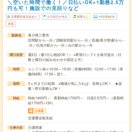
＼空いた時間で働く！／日払いOK×1勤務2.5万
円も可！施設での見回りなど
交通費別途支給あり
土日祝日が休み
残業なし
WEB登録OK
派遣
香川県三豊市
勤務地
詫間駅から---分／讃岐財田駅から---分／高瀬(香川県)駅から--
-分／比地大駅から---分／みの駅から---分
週2日（週1日も相談OK！） ※希望のシフトを毎月提出（日
曜日頻度
数と曜日の組み合わせや固定も可）
≪シフト例≫10:00～15:00（実働5時間）12:00～17:00（実
時間
働5時間）17:00～翌1…
3ヵ月までの短期 ※職場が気に入れば、長期もOK！ ★急
期間
募！即日勤務もOK！
時給1400円～ 夜勤時給1700円～ 日収2.5万円～（夜勤時
時給
給1700円×15h）
交通費
交通費全額支給
介護関連
仕事内容