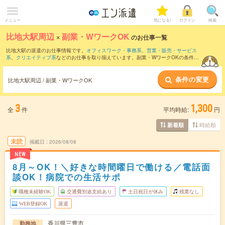
メニュー
気になる!
ログイン
検索
比地大駅周辺
×
副業・WワークOK
のお仕事一覧
比地大駅の派遣のお仕事情報です。
オフィスワーク・事務系
、
営業・販売・サービス
系
、
クリエイティブ系
などのお仕事を取り揃えています。副業・WワークOKの条件の
他に、
交通費別途支給あり
、
職種未経験OK
、
友だちと一緒の応募OK
などのこだわり
条件も取り揃えています。
条件の変更
比地大駅周辺 / 副業・WワークOK
3
1,300
全
件
平均時給:
円
時給順
新着順
未読
掲載日
2026/08/08
NEW
8月～OK！＼好きな時間曜日で働ける／電話面
談OK！病院での生活サポ
職種未経験OK
交通費別途支給あり
土日祝日が休み
残業なし
WEB登録OK
派遣
香川県三豊市
勤務地