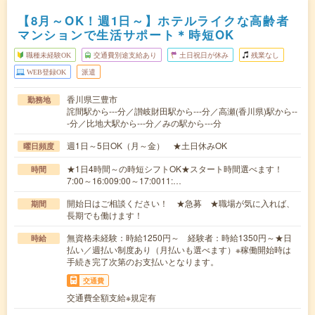
【8月～OK！週1日～】ホテルライクな高齢者
マンションで生活サポート＊時短OK
職種未経験OK
交通費別途支給あり
土日祝日が休み
残業なし
WEB登録OK
派遣
香川県三豊市
勤務地
詫間駅から---分／讃岐財田駅から---分／高瀬(香川県)駅から--
-分／比地大駅から---分／みの駅から---分
週1日～5日OK（月～金） ★土日休みOK
曜日頻度
★1日4時間～の時短シフトOK★スタート時間選べます！
時間
7:00～16:009:00～17:0011:…
開始日はご相談ください！ ★急募 ★職場が気に入れば、
期間
長期でも働けます！
無資格未経験：時給1250円～ 経験者：時給1350円～★日
時給
払い／週払い制度あり（月払いも選べます）※稼働開始時は
手続き完了次第のお支払いとなります。
交通費
交通費全額支給※規定有