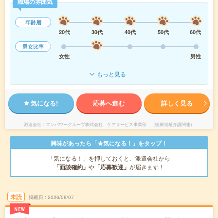
職場の雰囲気
年齢層
20代
30代
40代
50代
60代
男女比率
女性
男性
もっと見る
気になる!
応募へ進む
詳しく見る
派遣会社
マンパワーグループ株式会社 ケアサービス事業部 （医療福祉介護関連）
興味があったら「★気になる！」をタップ！
「気になる！」を押しておくと、派遣会社から
「面談確約」
や
「応募歓迎」
が届きます！
未読
掲載日
2026/08/07
NEW