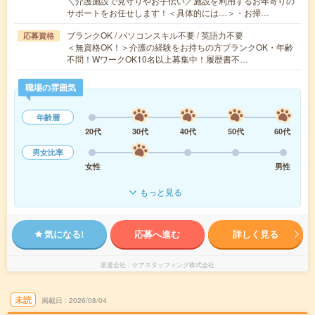
＼介護施設で見守りやお手伝い／施設を利用するお年寄りの
サポートをお任せします！＜具体的には…＞・お掃…
ブランクOK / パソコンスキル不要 / 英語力不要
応募資格
＜無資格OK！＞介護の経験をお持ちの方ブランクOK・年齢
不問！WワークOK10名以上募集中！履歴書不…
職場の雰囲気
年齢層
20代
30代
40代
50代
60代
男女比率
女性
男性
もっと見る
気になる!
応募へ進む
詳しく見る
派遣会社
ケアスタッフィング株式会社
未読
掲載日
2026/08/04