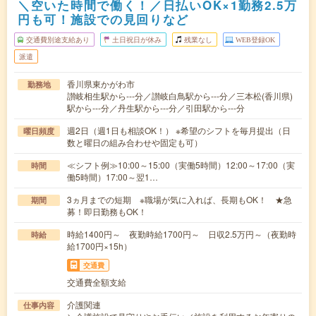
＼空いた時間で働く！／日払いOK×1勤務2.5万
円も可！施設での見回りなど
交通費別途支給あり
土日祝日が休み
残業なし
WEB登録OK
派遣
香川県東かがわ市
勤務地
讃岐相生駅から---分／讃岐白鳥駅から---分／三本松(香川県)
駅から---分／丹生駅から---分／引田駅から---分
週2日（週1日も相談OK！） ※希望のシフトを毎月提出（日
曜日頻度
数と曜日の組み合わせや固定も可）
≪シフト例≫10:00～15:00（実働5時間）12:00～17:00（実
時間
働5時間）17:00～翌1…
3ヵ月までの短期 ※職場が気に入れば、長期もOK！ ★急
期間
募！即日勤務もOK！
時給1400円～ 夜勤時給1700円～ 日収2.5万円～（夜勤時
時給
給1700円×15h）
交通費
交通費全額支給
介護関連
仕事内容