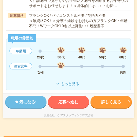
＼介護施設で見守りやお手伝い／施設を利用するお年寄りの
サポートをお任せします！＜具体的には…＞・お掃…
ブランクOK / パソコンスキル不要 / 英語力不要
応募資格
＜無資格OK！＞介護の経験をお持ちの方ブランクOK・年齢
不問！WワークOK10名以上募集中！履歴書不…
職場の雰囲気
年齢層
20代
30代
40代
50代
60代
男女比率
女性
男性
もっと見る
気になる!
応募へ進む
詳しく見る
派遣会社
ケアスタッフィング株式会社