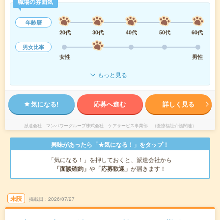
職場の雰囲気
年齢層
20代
30代
40代
50代
60代
男女比率
女性
男性
もっと見る
気になる!
応募へ進む
詳しく見る
派遣会社
マンパワーグループ株式会社 ケアサービス事業部 （医療福祉介護関連）
興味があったら「★気になる！」をタップ！
「気になる！」を押しておくと、派遣会社から
「面談確約」
や
「応募歓迎」
が届きます！
未読
掲載日
2026/07/27