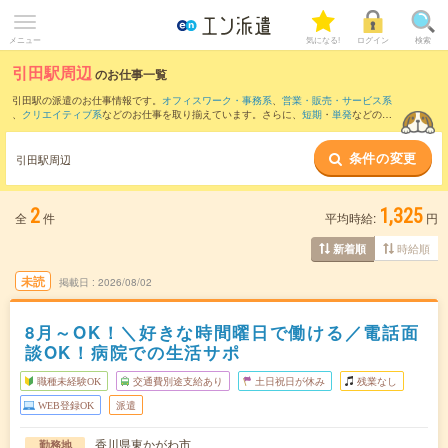
メニュー
気になる!
ログイン
検索
引田駅周辺
のお仕事一覧
引田駅の派遣のお仕事情報です。
オフィスワーク・事務系
、
営業・販売・サービス系
、
クリエイティブ系
などのお仕事を取り揃えています。さらに、
短期
・
単発
などの期
間や、
職種未経験OK
などのこだわり条件で絞り込んでいただけます。
条件の変更
また、
丹生駅
・
讃岐相生駅
・
讃岐白鳥駅
・
三本松(香川県)駅
・
阿波大宮駅
など近隣駅の
引田駅周辺
お仕事もご確認いただけます。
2
1,325
全
件
平均時給:
円
時給順
新着順
未読
掲載日
2026/08/02
8月～OK！＼好きな時間曜日で働ける／電話面
談OK！病院での生活サポ
職種未経験OK
交通費別途支給あり
土日祝日が休み
残業なし
WEB登録OK
派遣
香川県東かがわ市
勤務地