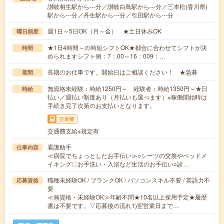
讃岐相生駅から---分／讃岐白鳥駅から---分／三本松(香川県)
駅から---分／丹生駅から---分／引田駅から---分
週1日～5日OK（月～金） ★土日休みOK
曜日頻度
★1日4時間～の時短シフトOK★都合に合わせてシフトが決
時間
められますシフト例：7：00～16：009：…
長期のお仕事です。開始日はご相談ください！ ★急募
期間
無資格未経験：時給1250円～ 経験者：時給1350円～★日
時給
払い／週払い制度あり（月払いも選べます）※稼働開始時は
手続き完了次第のお支払いとなります。
交通費
交通費支給※規定有
看護助手
仕事内容
≪病院でちょっとしたお手伝い≫○シーツの交換やベッドメ
イキング〇お手洗い・入浴など生活のお手伝い○診…
職種未経験OK / ブランクOK / パソコンスキル不要 / 英語力不
応募資格
要
≪無資格・未経験OK≫年齢不問★10名以上採用予定★履歴
書は不要です。▽応募後の流れ1)翌営業日まで…