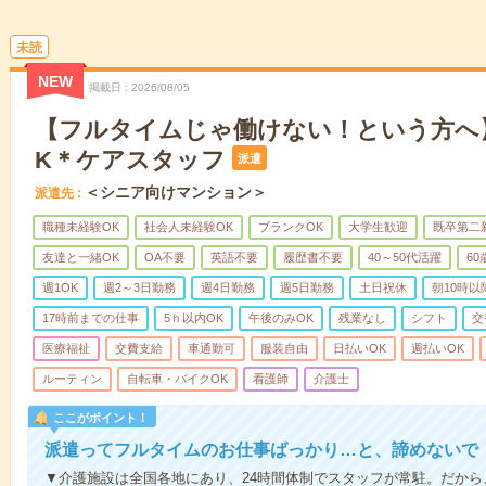
未読
NEW
掲載日
2026/08/05
【フルタイムじゃ働けない！という方へ
K＊ケアスタッフ
派遣
＜シニア向けマンション＞
派遣先
職種未経験OK
社会人未経験OK
ブランクOK
大学生歓迎
既卒第二
友達と一緒OK
OA不要
英語不要
履歴書不要
40～50代活躍
6
週1OK
週2～3日勤務
週4日勤務
週5日勤務
土日祝休
朝10時以
17時前までの仕事
5ｈ以内OK
午後のみOK
残業なし
シフト
交
医療福祉
交費支給
車通勤可
服装自由
日払いOK
週払いOK
ルーティン
自転車・バイクOK
看護師
介護士
ここがポイント！
派遣ってフルタイムのお仕事ばっかり…と、諦めないで
▼介護施設は全国各地にあり、24時間体制でスタッフが常駐。だか