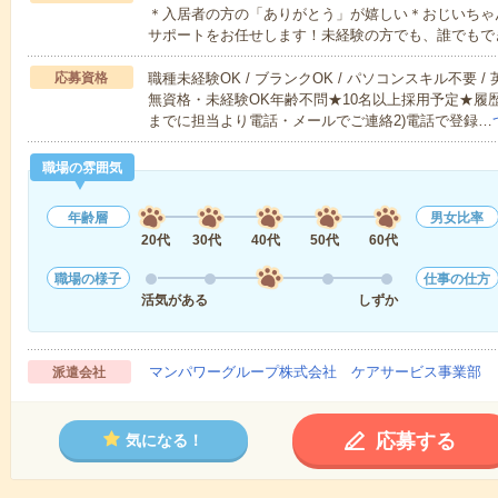
＊入居者の方の「ありがとう」が嬉しい＊おじいちゃ
サポートをお任せします！未経験の方でも、誰でもで
応募資格
職種未経験OK / ブランクOK / パソコンスキル不要 /
無資格・未経験OK年齢不問★10名以上採用予定★履
までに担当より電話・メールでご連絡2)電話で登録…
職場の雰囲気
年齢層
男女比率
20代
30代
40代
50代
60代
職場の様子
仕事の仕方
活気がある
しずか
マンパワーグループ株式会社 ケアサービス事業部 
派遣会社
応募する
気になる！