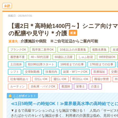
未読
掲載日
2026/07/31
【週2日＊高時給1400円～】シニア向け
の配膳や見守り＊介護
派遣
介護施設や病院 ※ご自宅近辺からご案内可能
派遣先
ブランクOK
既卒第二新卒OK
10名以上の大量募集
複数名募集
友達
履歴書不要
40～50代活躍
60歳以上活躍
しゅふ歓迎
WEB登録OK
土日祝休
朝10時以降スタート
16時前までの仕事
17時前までの仕事
シフト
交替制勤務
扶養控内
副業・WワークOK
医療福祉
交費
社食/補助あり
日払いOK
週払いOK
即日払いOK
職場が禁煙
外
ルーティン
自転車・バイクOK
看護師
栄養士
介護士
ここがポイント！
≪1日5時間～の時短OK！≫業界最高水準の高時給でと
▼まるで高級マンションのような施設で働ける！ 人気の「サービス
きたばかりのキレイな施設が多く、利用者の介護度は低め。見回りや