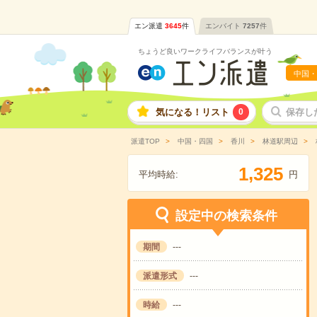
エン派遣
3645
件
エンバイト
7257
件
ちょうど良いワークライフバランスが叶う
中国・
気になる！リスト
0
保存し
派遣TOP
中国・四国
香川
林道駅周辺
,
1
3
2
5
平均時給:
円
設定中の検索条件
期間
---
派遣形式
---
時給
---