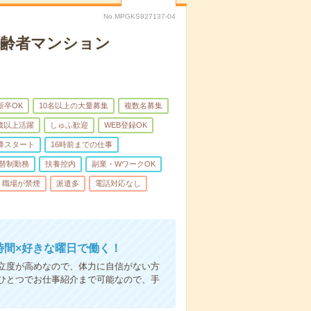
No.MPGKS927137-04
高齢者マンション
新卒OK
10名以上の大量募集
複数名募集
0歳以上活躍
しゅふ歓迎
WEB登録OK
降スタート
16時前までの仕事
替制勤務
扶養控内
副業・WワークOK
職場が禁煙
派遣多
電話対応なし
時間×好きな曜日で働く！
立度が高めなので、体力に自信がない方
ひとつでお仕事紹介まで可能なので、手