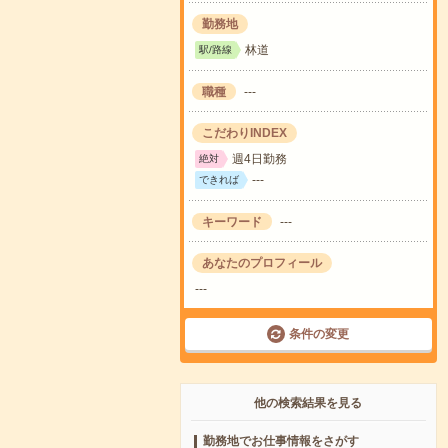
勤務地
林道
駅/路線
職種
---
こだわりINDEX
週4日勤務
絶対
---
できれば
キーワード
---
あなたのプロフィール
---
条件の変更
他の検索結果を見る
勤務地でお仕事情報をさがす