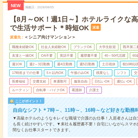
NEW
掲載日
2026/08/05
【8月～OK！週1日～】ホテルライクな
で生活サポート＊時短OK
派遣
＜シニア向けマンション＞
派遣先
職種未経験OK
社会人未経験OK
ブランクOK
大学生歓迎
既卒第二
友達と一緒OK
OA不要
英語不要
履歴書不要
40～50代活躍
6
週1OK
週2～3日勤務
週4日勤務
週5日勤務
土日祝休
朝10時以
17時前までの仕事
5ｈ以内OK
午後のみOK
残業なし
シフト
交
医療福祉
交費支給
車通勤可
服装自由
日払いOK
週払いOK
ルーティン
自転車・バイクOK
看護師
介護士
ここがポイント！
自由なシフト＊7時～、11時～、16時～など好きな勤務
▼高級ホテルのようなキレイな職場で介護のお仕事！入居者さんは自
も長く続けやすいです。▼来社＆履歴書不要！自宅にいながらスマホ
間なくお仕事スタートできます。