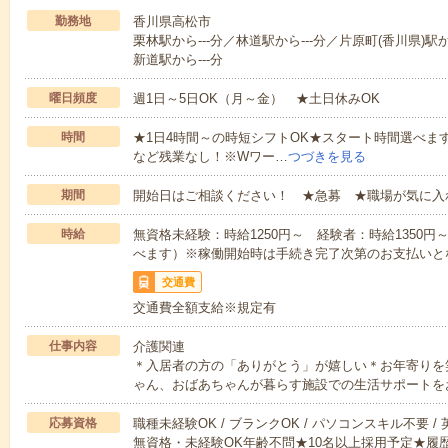
勤務地
香川県高松市
栗林駅から---分／林道駅から---分／片原町(香川県)駅か
新道駅から---分
曜日頻度
週1日～5日OK（月～金） ★土日休みOK
時間
★1日4時間～の時短シフトOK★スタート時間選べます！7:00～1
など残業なし！※Wワー…
つづきを見る
期間
開始日はご相談ください！ ★急募 ★職場が気に入
時給
無資格未経験：時給1250円～ 経験者：時給1350
べます）※稼働開始時は手続き完了次第のお支払いと
交通費
交通費全額支給※規定有
仕事内容
介護関連
＊入居者の方の「ありがとう」が嬉しい＊お年寄りを
ゃん、おばあちゃんが暮らす施設での生活サポートを
応募資格
職種未経験OK / ブランクOK / パソコンスキル不要 /
無資格・未経験OK年齢不問★10名以上採用予定★履