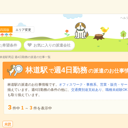
ヘル
四国版
エリア変更
た希望条件
お気に入りの派遣会社
林道駅周辺 週4日勤務の派遣の仕事一覧
林道駅
週4日勤務
で
の派遣のお仕事
林道駅の派遣のお仕事情報です。
オフィスワーク・事務系
、
営業・販売・サー
揃えています。週4日勤務の条件の他に、
交通費別途支給あり
、
職種未経験OK
も取り揃えています。
3
1
3
件中
～
件を表示中
未読