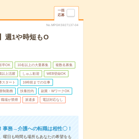
一括
応募
No.MPGKS927137-04
】週1や時短もO
新卒OK
10名以上の大量募集
複数名募集
0歳以上活躍
しゅふ歓迎
WEB登録OK
降スタート
16時前までの仕事
替制勤務
扶養控内
副業・WワークOK
職場が禁煙
派遣多
電話対応なし
！事務→介護への転職は相性〇！
ら、曜日も時間も場所もあなたの希望をも