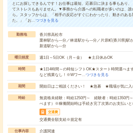
とにお探しできるんです！お仕事は最短、応募日に決まる事もあり、
てストレスもありません。▼事務から介護への転職者が多いのは、誰
ら。スタッフからは、「相手の反応がすぐにわかったり、動きのある
た。」「お…
つづきを見る
勤務地
香川県高松市
栗林駅から---分／林道駅から---分／片原町(香川県)駅か
新道駅から---分
曜日頻度
週1日～5日OK（月～金） ★土日休みOK
時間
★1日4時間～の時短シフトOK★スタート時間選べます！7:00～1
など残業なし！※Wワー…
つづきを見る
期間
開始日はご相談ください！ ★急募 ★職場が気に入
時給
無資格未経験：時給1250円～ 経験者：時給1350
べます）※稼働開始時は手続き完了次第のお支払いと
交通費
交通費全額支給※規定有
仕事内容
介護関連