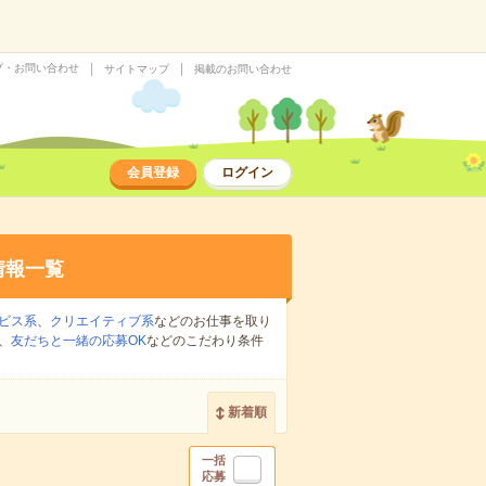
プ・お問い合わせ
サイトマップ
掲載のお問い合わせ
会員登録
ログイン
情報一覧
ビス系
、
クリエイティブ系
などのお仕事を取り
、
友だちと一緒の応募OK
などのこだわり条件
新着順
一括
応募