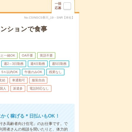
一括
応募
No.CSINGCS香川_19・SNR【本社】
マンションで食事
と一緒OK
OA不要
英語不要
週2～3日勤務
週4日勤務
週5日勤務
5ｈ以内OK
午後のみOK
残業なし
支給
車通勤可
服装自由
国人
派遣多
電話対応なし
にかく稼げる＊日払いもOK！
付き高齢者向け住宅」のお仕事です。で
利用者さんの相談を聞いたりと、体力的