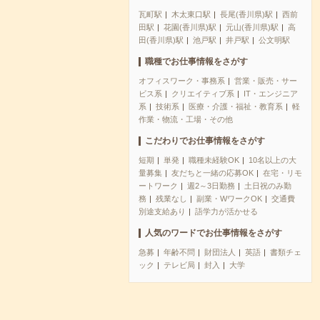
瓦町駅
木太東口駅
長尾(香川県)駅
西前
田駅
花園(香川県)駅
元山(香川県)駅
高
田(香川県)駅
池戸駅
井戸駅
公文明駅
職種でお仕事情報をさがす
オフィスワーク・事務系
営業・販売・サー
ビス系
クリエイティブ系
IT・エンジニア
系
技術系
医療・介護・福祉・教育系
軽
作業・物流・工場・その他
こだわりでお仕事情報をさがす
短期
単発
職種未経験OK
10名以上の大
量募集
友だちと一緒の応募OK
在宅・リモ
ートワーク
週2～3日勤務
土日祝のみ勤
務
残業なし
副業・WワークOK
交通費
別途支給あり
語学力が活かせる
人気のワードでお仕事情報をさがす
急募
年齢不問
財団法人
英語
書類チェ
ック
テレビ局
封入
大学