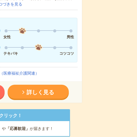
つづきを見る
女性
男性
テキパキ
コツコツ
（医療福祉介護関連）
詳しく見る
クリック！
」
や
「応募歓迎」
が届きます！