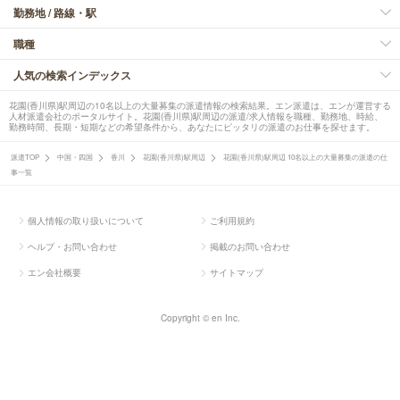
勤務地 / 路線・駅
職種
人気の検索インデックス
花園(香川県)駅周辺の10名以上の大量募集の派遣情報の検索結果。エン派遣は、エンが運営する
人材派遣会社のポータルサイト。花園(香川県)駅周辺の派遣/求人情報を職種、勤務地、時給、
勤務時間、長期・短期などの希望条件から、あなたにピッタリの派遣のお仕事を探せます。
派遣TOP
中国・四国
香川
花園(香川県)駅周辺
花園(香川県)駅周辺 10名以上の大量募集の派遣の仕
事一覧
個人情報の取り扱いについて
ご利用規約
ヘルプ・お問い合わせ
掲載のお問い合わせ
エン会社概要
サイトマップ
Copyright © en Inc.