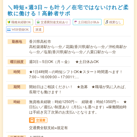
＼時短×週3日～も叶う／在宅ではないけれど柔
軟に働ける！高齢者サポ
職種未経験OK
交通費別途支給あり
土日祝日が休み
残業なし
WEB登録OK
派遣
香川県高松市
勤務地
高松築港駅から---分／花園(香川県)駅から---分／沖松島駅か
ら---分／塩屋(香川県)駅から---分／八栗口駅から---分
週3日～5日OK（月～金） ★土日休みOK
曜日頻度
★1日4時間～の時短シフトOK★スタート時間選べます！
時間
7:00～16:009:00～17:0011:…
開始日はご相談ください！ ★急募 ★職場が気に入れば、
期間
長期でも働けます！
無資格未経験：時給1250円～ 経験者：時給1350円～ ★
時給
日払い／週払い制度あり（月払いも選べます）※稼働開始時
は手続き完了次第のお支払いとなります。
交通費
交通費全額支給※規定有