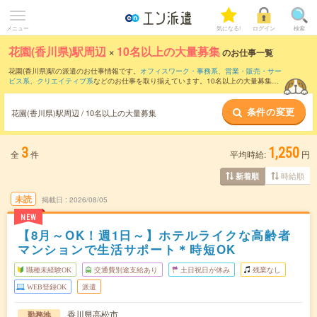
メニュー
気になる!
ログイン
検索
花園(香川県)駅周辺
×
10名以上の大量募集
のお仕事一覧
花園(香川県)駅の派遣のお仕事情報です。
オフィスワーク・事務系
、
営業・販売・サー
ビス系
、
クリエイティブ系
などのお仕事を取り揃えています。10名以上の大量募集の
条件の他に、
交通費別途支給あり
、
職種未経験OK
、
友だちと一緒の応募OK
などのこ
だわり条件も取り揃えています。
条件の変更
花園(香川県)駅周辺 / 10名以上の大量募集
3
1,250
全
件
平均時給:
円
時給順
新着順
未読
掲載日
2026/08/05
NEW
【8月～OK！週1日～】ホテルライクな高齢者
マンションで生活サポート＊時短OK
職種未経験OK
交通費別途支給あり
土日祝日が休み
残業なし
WEB登録OK
派遣
香川県高松市
勤務地