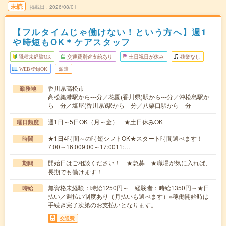
未読
掲載日
2026/08/01
【フルタイムじゃ働けない！という方へ】週1
や時短もOK＊ケアスタッフ
職種未経験OK
交通費別途支給あり
土日祝日が休み
残業なし
WEB登録OK
派遣
香川県高松市
勤務地
高松築港駅から---分／花園(香川県)駅から---分／沖松島駅か
ら---分／塩屋(香川県)駅から---分／八栗口駅から---分
週1日～5日OK（月～金） ★土日休みOK
曜日頻度
★1日4時間～の時短シフトOK★スタート時間選べます！
時間
7:00～16:009:00～17:0011:…
開始日はご相談ください！ ★急募 ★職場が気に入れば、
期間
長期でも働けます！
無資格未経験：時給1250円～ 経験者：時給1350円～★日
時給
払い／週払い制度あり（月払いも選べます）※稼働開始時は
手続き完了次第のお支払いとなります。
交通費