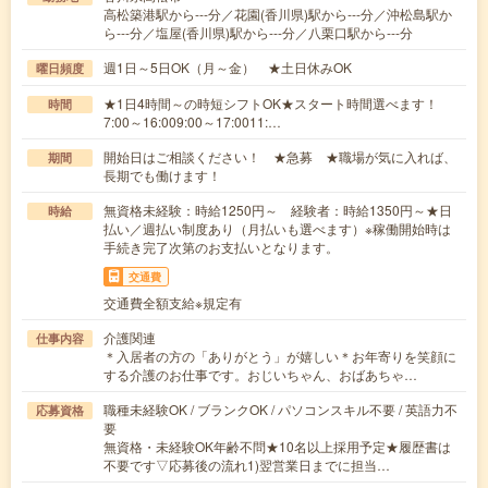
高松築港駅から---分／花園(香川県)駅から---分／沖松島駅か
ら---分／塩屋(香川県)駅から---分／八栗口駅から---分
週1日～5日OK（月～金） ★土日休みOK
曜日頻度
★1日4時間～の時短シフトOK★スタート時間選べます！
時間
7:00～16:009:00～17:0011:…
開始日はご相談ください！ ★急募 ★職場が気に入れば、
期間
長期でも働けます！
無資格未経験：時給1250円～ 経験者：時給1350円～★日
時給
払い／週払い制度あり（月払いも選べます）※稼働開始時は
手続き完了次第のお支払いとなります。
交通費
交通費全額支給※規定有
介護関連
仕事内容
＊入居者の方の「ありがとう」が嬉しい＊お年寄りを笑顔に
する介護のお仕事です。おじいちゃん、おばあちゃ…
職種未経験OK / ブランクOK / パソコンスキル不要 / 英語力不
応募資格
要
無資格・未経験OK年齢不問★10名以上採用予定★履歴書は
不要です▽応募後の流れ1)翌営業日までに担当…