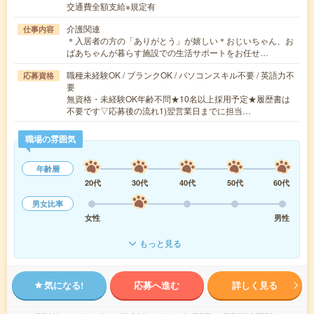
交通費全額支給※規定有
介護関連
仕事内容
＊入居者の方の「ありがとう」が嬉しい＊おじいちゃん、お
ばあちゃんが暮らす施設での生活サポートをお任せ…
職種未経験OK / ブランクOK / パソコンスキル不要 / 英語力不
応募資格
要
無資格・未経験OK年齢不問★10名以上採用予定★履歴書は
不要です▽応募後の流れ1)翌営業日までに担当…
職場の雰囲気
年齢層
20代
30代
40代
50代
60代
男女比率
女性
男性
もっと見る
気になる!
応募へ進む
詳しく見る