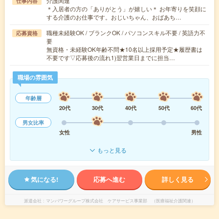
介護関連
仕事内容
＊入居者の方の「ありがとう」が嬉しい＊ お年寄りを笑顔に
する介護のお仕事です。おじいちゃん、おばあち…
職種未経験OK / ブランクOK / パソコンスキル不要 / 英語力不
応募資格
要
無資格・未経験OK年齢不問★10名以上採用予定★履歴書は
不要です▽応募後の流れ1)翌営業日までに担当…
職場の雰囲気
年齢層
20代
30代
40代
50代
60代
男女比率
女性
男性
もっと見る
気になる!
応募へ進む
詳しく見る
派遣会社
マンパワーグループ株式会社 ケアサービス事業部 （医療福祉介護関連）