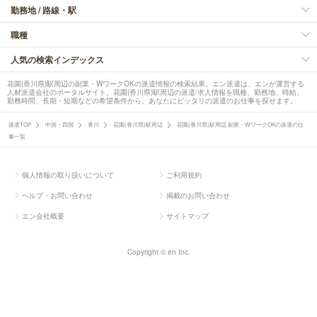
勤務地 / 路線・駅
職種
人気の検索インデックス
花園(香川県)駅周辺の副業・WワークOKの派遣情報の検索結果。エン派遣は、エンが運営する
人材派遣会社のポータルサイト。花園(香川県)駅周辺の派遣/求人情報を職種、勤務地、時給、
勤務時間、長期・短期などの希望条件から、あなたにピッタリの派遣のお仕事を探せます。
派遣TOP
中国・四国
香川
花園(香川県)駅周辺
花園(香川県)駅周辺 副業・WワークOKの派遣の仕
事一覧
個人情報の取り扱いについて
ご利用規約
ヘルプ・お問い合わせ
掲載のお問い合わせ
エン会社概要
サイトマップ
Copyright © en Inc.