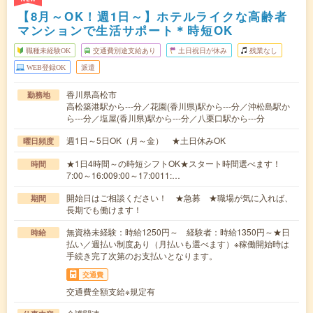
【8月～OK！週1日～】ホテルライクな高齢者
マンションで生活サポート＊時短OK
職種未経験OK
交通費別途支給あり
土日祝日が休み
残業なし
WEB登録OK
派遣
香川県高松市
勤務地
高松築港駅から---分／花園(香川県)駅から---分／沖松島駅か
ら---分／塩屋(香川県)駅から---分／八栗口駅から---分
週1日～5日OK（月～金） ★土日休みOK
曜日頻度
★1日4時間～の時短シフトOK★スタート時間選べます！
時間
7:00～16:009:00～17:0011:…
開始日はご相談ください！ ★急募 ★職場が気に入れば、
期間
長期でも働けます！
無資格未経験：時給1250円～ 経験者：時給1350円～★日
時給
払い／週払い制度あり（月払いも選べます）※稼働開始時は
手続き完了次第のお支払いとなります。
交通費
交通費全額支給※規定有