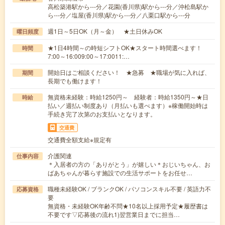
高松築港駅から---分／花園(香川県)駅から---分／沖松島駅か
ら---分／塩屋(香川県)駅から---分／八栗口駅から---分
週1日～5日OK（月～金） ★土日休みOK
曜日頻度
★1日4時間～の時短シフトOK★スタート時間選べます！
時間
7:00～16:009:00～17:0011:…
開始日はご相談ください！ ★急募 ★職場が気に入れば、
期間
長期でも働けます！
無資格未経験：時給1250円～ 経験者：時給1350円～★日
時給
払い／週払い制度あり（月払いも選べます）※稼働開始時は
手続き完了次第のお支払いとなります。
交通費
交通費全額支給※規定有
介護関連
仕事内容
＊入居者の方の「ありがとう」が嬉しい＊おじいちゃん、お
ばあちゃんが暮らす施設での生活サポートをお任せ…
職種未経験OK / ブランクOK / パソコンスキル不要 / 英語力不
応募資格
要
無資格・未経験OK年齢不問★10名以上採用予定★履歴書は
不要です▽応募後の流れ1)翌営業日までに担当…