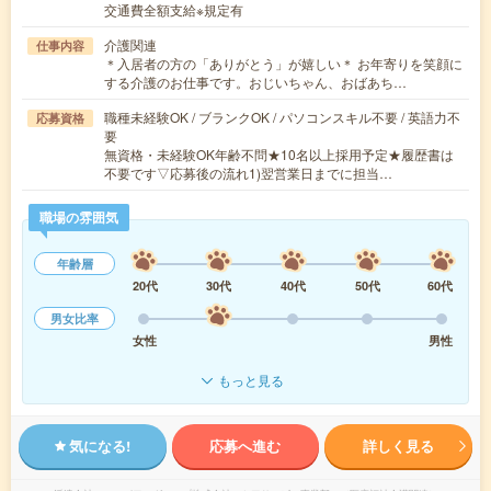
交通費全額支給※規定有
介護関連
仕事内容
＊入居者の方の「ありがとう」が嬉しい＊ お年寄りを笑顔に
する介護のお仕事です。おじいちゃん、おばあち…
職種未経験OK / ブランクOK / パソコンスキル不要 / 英語力不
応募資格
要
無資格・未経験OK年齢不問★10名以上採用予定★履歴書は
不要です▽応募後の流れ1)翌営業日までに担当…
職場の雰囲気
年齢層
20代
30代
40代
50代
60代
男女比率
女性
男性
もっと見る
気になる!
応募へ進む
詳しく見る