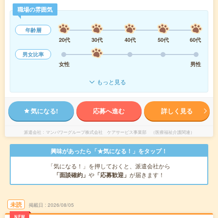
職場の雰囲気
年齢層
20代
30代
40代
50代
60代
男女比率
女性
男性
もっと見る
気になる!
応募へ進む
詳しく見る
派遣会社
マンパワーグループ株式会社 ケアサービス事業部 （医療福祉介護関連）
興味があったら「★気になる！」をタップ！
「気になる！」を押しておくと、派遣会社から
「面談確約」
や
「応募歓迎」
が届きます！
未読
掲載日
2026/08/05
NEW