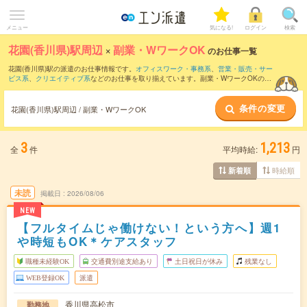
メニュー
気になる!
ログイン
検索
花園(香川県)駅周辺
×
副業・WワークOK
のお仕事一覧
花園(香川県)駅の派遣のお仕事情報です。
オフィスワーク・事務系
、
営業・販売・サー
ビス系
、
クリエイティブ系
などのお仕事を取り揃えています。副業・WワークOKの条
件の他に、
交通費別途支給あり
、
職種未経験OK
、
友だちと一緒の応募OK
などのこだ
わり条件も取り揃えています。
条件の変更
花園(香川県)駅周辺 / 副業・WワークOK
3
1,213
全
件
平均時給:
円
時給順
新着順
未読
掲載日
2026/08/06
NEW
【フルタイムじゃ働けない！という方へ】週1
や時短もOK＊ケアスタッフ
職種未経験OK
交通費別途支給あり
土日祝日が休み
残業なし
WEB登録OK
派遣
香川県高松市
勤務地