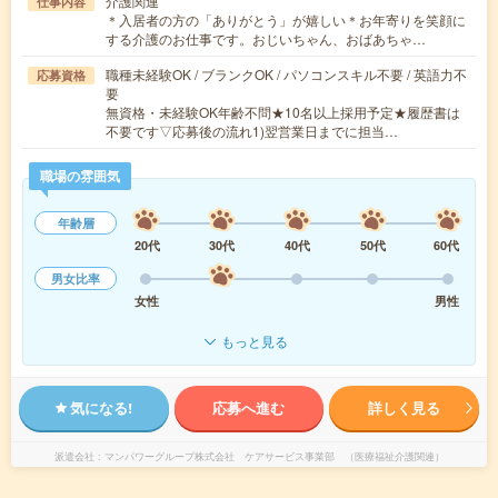
介護関連
仕事内容
＊入居者の方の「ありがとう」が嬉しい＊お年寄りを笑顔に
する介護のお仕事です。おじいちゃん、おばあちゃ…
職種未経験OK / ブランクOK / パソコンスキル不要 / 英語力不
応募資格
要
無資格・未経験OK年齢不問★10名以上採用予定★履歴書は
不要です▽応募後の流れ1)翌営業日までに担当…
職場の雰囲気
年齢層
20代
30代
40代
50代
60代
男女比率
女性
男性
もっと見る
気になる!
応募へ進む
詳しく見る
派遣会社
マンパワーグループ株式会社 ケアサービス事業部 （医療福祉介護関連）