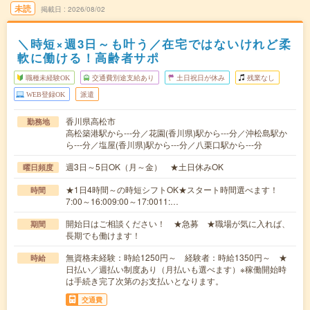
未読
掲載日
2026/08/02
＼時短×週3日～も叶う／在宅ではないけれど柔
軟に働ける！高齢者サポ
職種未経験OK
交通費別途支給あり
土日祝日が休み
残業なし
WEB登録OK
派遣
香川県高松市
勤務地
高松築港駅から---分／花園(香川県)駅から---分／沖松島駅か
ら---分／塩屋(香川県)駅から---分／八栗口駅から---分
週3日～5日OK（月～金） ★土日休みOK
曜日頻度
★1日4時間～の時短シフトOK★スタート時間選べます！
時間
7:00～16:009:00～17:0011:…
開始日はご相談ください！ ★急募 ★職場が気に入れば、
期間
長期でも働けます！
無資格未経験：時給1250円～ 経験者：時給1350円～ ★
時給
日払い／週払い制度あり（月払いも選べます）※稼働開始時
は手続き完了次第のお支払いとなります。
交通費