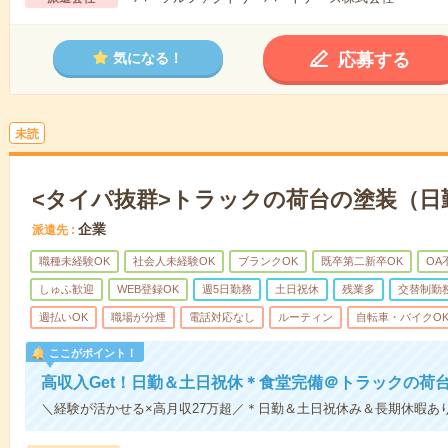
応募する
気になる！
未読
<タイパ抜群>トラックの荷台の塗装（日
企業
派遣先
職種未経験OK
社会人未経験OK
ブランクOK
既卒第二新卒OK
OA
しゅふ歓迎
WEB登録OK
週5日勤務
土日祝休
残業多
交替制勤
週払いOK
職場が分煙
電話対応なし
ルーティン
自転車・バイクO
ここがポイント！
高収入Get！日勤＆土日祝休＊食堂完備＠トラックの荷
＼経験が活かせる×高月収27万超／＊日勤＆土日祝休み＆長期休暇あ