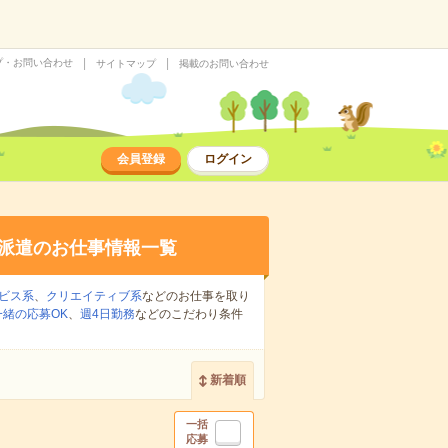
プ・お問い合わせ
サイトマップ
掲載のお問い合わせ
会員登録
ログイン
派遣のお仕事情報一覧
ビス系
、
クリエイティブ系
などのお仕事を取り
緒の応募OK
、
週4日勤務
などのこだわり条件
新着順
一括
応募