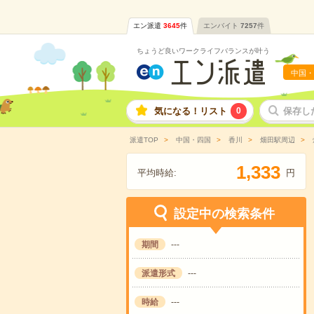
エン派遣
3645
件
エンバイト
7257
件
ちょうど良いワークライフバランスが叶う
中国・
気になる！リスト
0
保存し
派遣TOP
中国・四国
香川
畑田駅周辺
,
1
3
3
3
平均時給:
円
設定中の検索条件
期間
---
派遣形式
---
時給
---