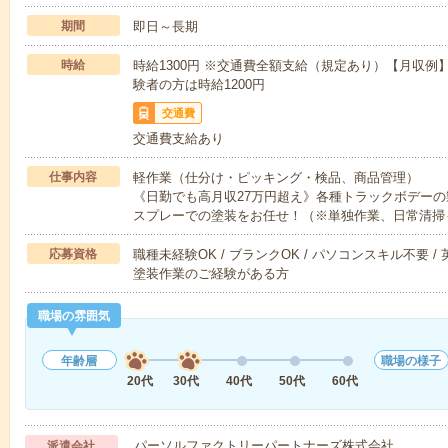
期間
即日～長期
時給
時給1300円 ※交通費全額支給（規定あり）【月収例】2
験者の方は時給1200円
交通費
交通費支給あり
仕事内容
軽作業（仕分け・ピッキング・検品、商品管理）
《日勤でも高月収27万円超え》各種トラックボデー
スプレーでの塗装をお任せ！（※単独作業、日常清掃
応募資格
職種未経験OK / ブランクOK / パソコンスキル不要 /
塗装作業のご経験がある方
職場の雰囲気
年齢層
職場の様子
20代
30代
40代
50代
60代
パーソルファクトリーパートナーズ株式会社
派遣会社