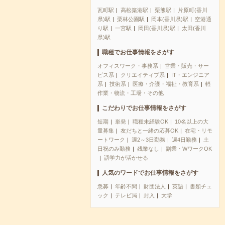
瓦町駅
高松築港駅
栗熊駅
片原町(香川
県)駅
栗林公園駅
岡本(香川県)駅
空港通
り駅
一宮駅
岡田(香川県)駅
太田(香川
県)駅
職種でお仕事情報をさがす
オフィスワーク・事務系
営業・販売・サー
ビス系
クリエイティブ系
IT・エンジニア
系
技術系
医療・介護・福祉・教育系
軽
作業・物流・工場・その他
こだわりでお仕事情報をさがす
短期
単発
職種未経験OK
10名以上の大
量募集
友だちと一緒の応募OK
在宅・リモ
ートワーク
週2～3日勤務
週4日勤務
土
日祝のみ勤務
残業なし
副業・WワークOK
語学力が活かせる
人気のワードでお仕事情報をさがす
急募
年齢不問
財団法人
英語
書類チェ
ック
テレビ局
封入
大学