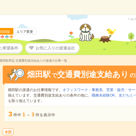
ヘル
四国版
エリア変更
た希望条件
お気に入りの派遣会社
畑田駅周辺 交通費別途支給ありの派遣の仕事一覧
畑田駅
交通費別途支給あり
で
の
畑田駅の派遣のお仕事情報です。
オフィスワーク・事務系
、
営業・販売・サー
揃えています。交通費別途支給ありの条件の他に、
職種未経験OK
、
友だちと一
も取り揃えています。
3
1
3
件中
～
件を表示中
未読