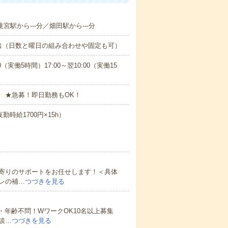
滝宮駅から---分／畑田駅から---分
出（日数と曜日の組み合わせや固定も可）
0（実働5時間）17:00～翌10:00（実働15
 ★急募！即日勤務もOK！
勤時給1700円×15h）
寄りのサポートをお任せします！＜具体
レの補…
つづきを見る
・年齢不問！WワークOK10名以上募集
談…
つづきを見る