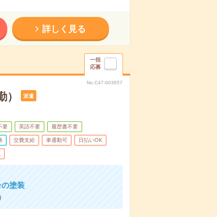
詳しく見る
一括
応募
No.C47-003657
勤）
派遣
不要
英語不要
履歴書不要
務
交費支給
車通勤可
日払いOK
K
台の塗装
り