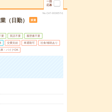
一括
応募
No.C47-003657r1
作業（日勤）
派遣
不要
英語不要
履歴書不要
務
交費支給
車通勤可
社食/補助あり
転車・バイクOK