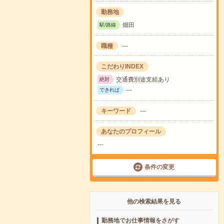
勤務地
畑田
駅/路線
職種
---
こだわりINDEX
交通費別途支給あり
絶対
---
できれば
キーワード
---
あなたのプロフィール
---
条件の変更
他の検索結果を見る
勤務地でお仕事情報をさがす