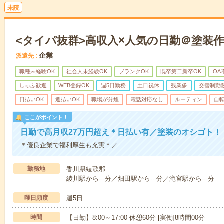
未読
<タイパ抜群>高収入×人気の日勤＠塗装
企業
派遣先
職種未経験OK
社会人未経験OK
ブランクOK
既卒第二新卒OK
OA
しゅふ歓迎
WEB登録OK
週5日勤務
土日祝休
残業多
交替制勤
日払いOK
週払いOK
職場が分煙
電話対応なし
ルーティン
自
ここがポイント！
日勤で高月収27万円超え＊日払い有／塗装のオシゴト！
＊優良企業で福利厚生も充実＊／
勤務地
香川県綾歌郡
綾川駅から---分／畑田駅から---分／滝宮駅から---分
曜日頻度
週5日
時間
【日勤】8:00～17:00 休憩60分 [実働]8時間00分