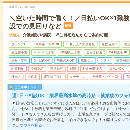
掲載日
2026/07/29
＼空いた時間で働く！／日払いOK×1勤務
設での見回りなど
派遣
介護施設や病院 ※ご自宅近辺からご案内可能
派遣先
ブランクOK
既卒第二新卒OK
10名以上の大量募集
複数名募集
友達
履歴書不要
40～50代活躍
60歳以上活躍
しゅふ歓迎
WEB登録OK
深夜・早朝
5ｈ以内OK
午後のみOK
残業なし
シフト
交替制勤
医療福祉
交費支給
車通勤可
制服
社食/補助あり
日払いOK
外国人
派遣多
電話対応なし
ルーティン
自転車・バイクOK
看
ここがポイント！
週1日～相談OK！業界最高水準の高時給！就業後のフォ
▼日払い対応〇とにかくすぐに収入がほしい方必見！急な出費等でお
ん。日払い手数料も業界最安手数料でご利用いただけます！（日払い手
5円。）▼なんでそんなに稼げるの... 上場企業グループ会社なら
界最高水準の高時給でお仕事をご案内できるんです！▼弊社スタッフ
グ…
つづきを見る