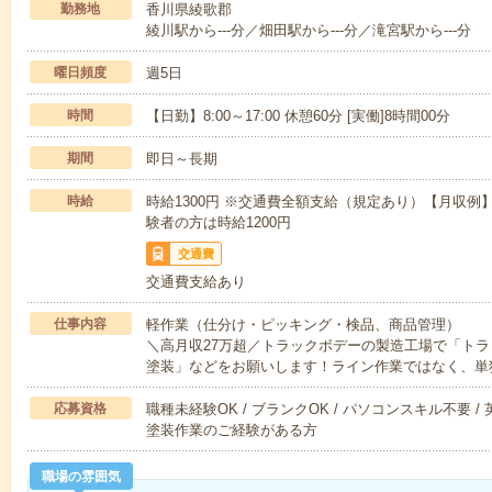
勤務地
香川県綾歌郡
綾川駅から---分／畑田駅から---分／滝宮駅から---分
曜日頻度
週5日
時間
【日勤】8:00～17:00 休憩60分 [実働]8時間00分
期間
即日～長期
時給
時給1300円 ※交通費全額支給（規定あり）【月収例】2
験者の方は時給1200円
交通費
交通費支給あり
仕事内容
軽作業（仕分け・ピッキング・検品、商品管理）
＼高月収27万超／トラックボデーの製造工場で「ト
塗装」などをお願いします！ライン作業ではなく、単
応募資格
職種未経験OK / ブランクOK / パソコンスキル不要 /
塗装作業のご経験がある方
職場の雰囲気