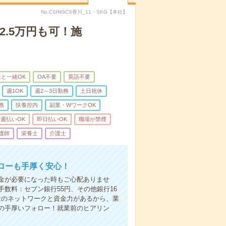
No.CSINGCS香川_11・SKG【本社】
2.5万円も可！施
と一緒OK
OA不要
英語不要
週1OK
週2～3日勤務
土日祝休
務
扶養控内
副業・WワークOK
週払いOK
即日払いOK
職場が禁煙
護師
栄養士
介護士
ローも手厚く安心！
金が必要になった時もご心配ありませ
数料：セブン銀行55円、その他銀行16
ではのネットワークと資金力があるから、業
の手厚いフォロー！就業前のヒアリン