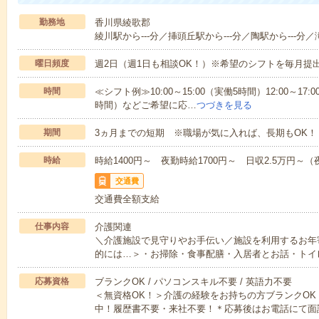
勤務地
香川県綾歌郡
綾川駅から---分／挿頭丘駅から---分／陶駅から---分／
曜日頻度
週2日（週1日も相談OK！）※希望のシフトを毎月提
時間
≪シフト例≫10:00～15:00（実働5時間）12:00～17:0
時間）などご希望に応…
つづきを見る
期間
3ヵ月までの短期 ※職場が気に入れば、長期もOK！
時給
時給1400円～ 夜勤時給1700円～ 日収2.5万円～（夜
交通費
交通費全額支給
仕事内容
介護関連
＼介護施設で見守りやお手伝い／施設を利用するお年
的には…＞・お掃除・食事配膳・入居者とお話・トイ
応募資格
ブランクOK / パソコンスキル不要 / 英語力不要
＜無資格OK！＞介護の経験をお持ちの方ブランクOK
中！履歴書不要・来社不要！＊応募後はお電話にて面