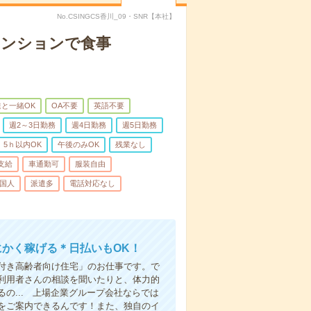
No.CSINGCS香川_09・SNR【本社】
マンションで食事
と一緒OK
OA不要
英語不要
週2～3日勤務
週4日勤務
週5日勤務
5ｈ以内OK
午後のみOK
残業なし
支給
車通勤可
服装自由
国人
派遣多
電話対応なし
にかく稼げる＊日払いもOK！
付き高齢者向け住宅」のお仕事です。で
利用者さんの相談を聞いたりと、体力的
の... 上場企業グループ会社ならでは
をご案内できるんです！また、独自のイ