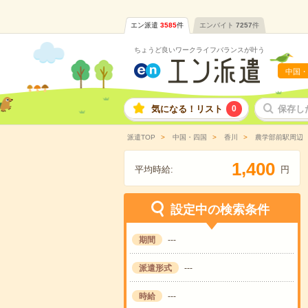
エン派遣
3585
件
エンバイト
7257
件
ちょうど良いワークライフバランスが叶う
中国・
気になる！リスト
0
保存し
派遣TOP
中国・四国
香川
農学部前駅周辺
,
1
4
0
0
平均時給:
円
設定中の検索条件
期間
---
派遣形式
---
時給
---