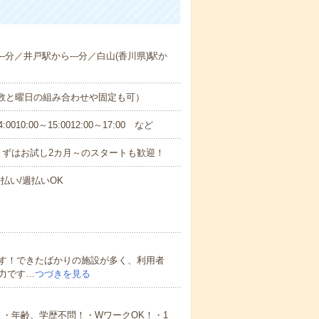
--分／井戸駅から---分／白山(香川県)駅か
日数と曜日の組み合わせや固定も可）
0:00～15:0012:00～17:00 など
まずはお試し2カ月～のスタートも歓迎！
払い/週払いOK
す！できたばかりの施設が多く、利用者
力です…
つづきを見る
・年齢、学歴不問！・WワークOK！・1