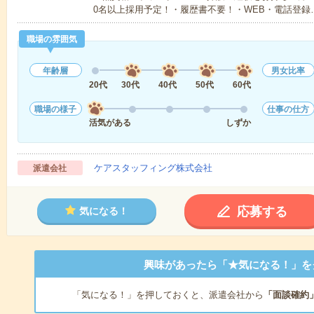
0名以上採用予定！・履歴書不要！・WEB・電話登録
職場の雰囲気
年齢層
男女比率
20代
30代
40代
50代
60代
職場の様子
仕事の仕方
活気がある
しずか
ケアスタッフィング株式会社
派遣会社
応募する
気になる！
興味があったら「★気になる！」を
「気になる！」を押しておくと、派遣会社から
「面談確約