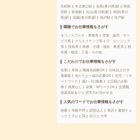
瓦町駅
木太東口駅
長尾(香川県)駅
西前
田駅
林道駅
元山(香川県)駅
高田(香川
県)駅
花園(香川県)駅
池戸駅
井戸駅
職種でお仕事情報をさがす
オフィスワーク・事務系
営業・販売・サー
ビス系
クリエイティブ系
IT・エンジニア
系
技術系
医療・介護・福祉・教育系
軽
作業・物流・工場・その他
こだわりでお仕事情報をさがす
短期
単発
職種未経験OK
10名以上の大
量募集
友だちと一緒の応募OK
在宅・リモ
ートワーク
週2～3日勤務
土日祝のみ勤
務
残業なし
副業・WワークOK
交通費
別途支給あり
語学力が活かせる
人気のワードでお仕事情報をさがす
急募
年齢不問
財団法人
英語
書類チェ
ック
テレビ局
封入
大学