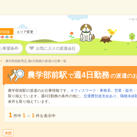
ヘル
四国版
エリア変更
た希望条件
お気に入りの派遣会社
農学部前駅周辺 週4日勤務の派遣の仕事一覧
農学部前駅
週4日勤務
で
の派遣の
農学部前駅の派遣のお仕事情報です。
オフィスワーク・事務系
、
営業・販売・
取り揃えています。週4日勤務の条件の他に、
交通費別途支給あり
、
職種未経験
条件も取り揃えています。
1
1
1
件中
～
件を表示中
未読