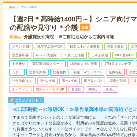
掲載日
2026/08/01
【週2日＊高時給1400円～】シニア向け
の配膳や見守り＊介護
派遣
介護施設や病院 ※ご自宅近辺からご案内可能
派遣先
ブランクOK
既卒第二新卒OK
10名以上の大量募集
複数名募集
友達
履歴書不要
40～50代活躍
60歳以上活躍
しゅふ歓迎
WEB登録OK
土日祝休
朝10時以降スタート
16時前までの仕事
17時前までの仕事
シフト
交替制勤務
扶養控内
副業・WワークOK
医療福祉
交費
社食/補助あり
日払いOK
週払いOK
即日払いOK
職場が禁煙
外
ルーティン
自転車・バイクOK
看護師
栄養士
介護士
ここがポイント！
≪1日5時間～の時短OK！≫業界最高水準の高時給でと
▼まるで高級マンションのような施設で働ける！ 人気の「サービス
きたばかりのキレイな施設が多く、利用者の介護度は低め。見回りや
な負担が少ないのもオススメなポイントです！▼なんでそんなに稼げる
のネットワークと資金力があるから、業界最高水準の高時給でお仕事