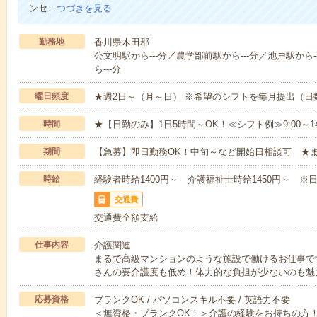
ンセ…
つづきを見る
勤務地
香川県木田郡
公文明駅から---分／農学部前駅から---分／池戸駅から-
ら---分
曜日頻度
★週2日～（月～日） ※希望のシフトを毎月提出（
時間
★【日勤のみ】1日5時間～OK！≪シフト例≫9:00～14:001
期間
【急募】即日勤務OK！中旬～など開始日相談可 ★
時給
経験者時給1400円～ 介護福祉士時給1450円～ ※日
交通費
交通費全額支給
仕事内容
介護関連
まるで高級マンションのような施設で働けるお仕事で
さんの要介護度も低め！体力的な負担が少ないのも魅
応募資格
ブランクOK / パソコンスキル不要 / 英語力不要
＜無資格・ブランクOK！＞介護の経験をお持ちの方！