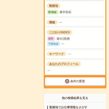
勤務地
農学部前
駅/路線
職種
---
こだわりINDEX
週4日勤務
絶対
---
できれば
キーワード
---
あなたのプロフィール
---
条件の変更
他の検索結果を見る
勤務地でお仕事情報をさがす