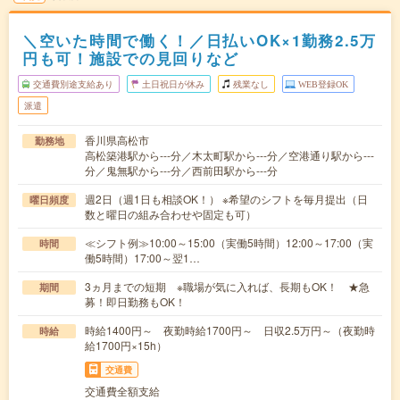
＼空いた時間で働く！／日払いOK×1勤務2.5万
円も可！施設での見回りなど
交通費別途支給あり
土日祝日が休み
残業なし
WEB登録OK
派遣
香川県高松市
勤務地
高松築港駅から---分／木太町駅から---分／空港通り駅から---
分／鬼無駅から---分／西前田駅から---分
週2日（週1日も相談OK！） ※希望のシフトを毎月提出（日
曜日頻度
数と曜日の組み合わせや固定も可）
≪シフト例≫10:00～15:00（実働5時間）12:00～17:00（実
時間
働5時間）17:00～翌1…
3ヵ月までの短期 ※職場が気に入れば、長期もOK！ ★急
期間
募！即日勤務もOK！
時給1400円～ 夜勤時給1700円～ 日収2.5万円～（夜勤時
時給
給1700円×15h）
交通費
交通費全額支給