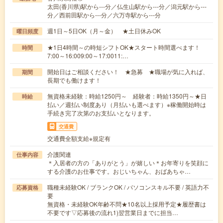
太田(香川県)駅から---分／仏生山駅から---分／潟元駅から---
分／西前田駅から---分／六万寺駅から---分
週1日～5日OK（月～金） ★土日休みOK
曜日頻度
★1日4時間～の時短シフトOK★スタート時間選べます！
時間
7:00～16:009:00～17:0011:…
開始日はご相談ください！ ★急募 ★職場が気に入れば、
期間
長期でも働けます！
無資格未経験：時給1250円～ 経験者：時給1350円～★日
時給
払い／週払い制度あり（月払いも選べます）※稼働開始時は
手続き完了次第のお支払いとなります。
交通費
交通費全額支給※規定有
介護関連
仕事内容
＊入居者の方の「ありがとう」が嬉しい＊お年寄りを笑顔に
する介護のお仕事です。おじいちゃん、おばあちゃ…
職種未経験OK / ブランクOK / パソコンスキル不要 / 英語力不
応募資格
要
無資格・未経験OK年齢不問★10名以上採用予定★履歴書は
不要です▽応募後の流れ1)翌営業日までに担当…