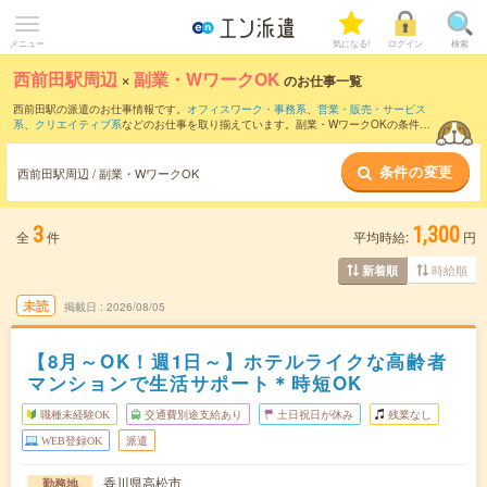
メニュー
気になる!
ログイン
検索
西前田駅周辺
×
副業・WワークOK
のお仕事一覧
西前田駅の派遣のお仕事情報です。
オフィスワーク・事務系
、
営業・販売・サービス
系
、
クリエイティブ系
などのお仕事を取り揃えています。副業・WワークOKの条件の
他に、
交通費別途支給あり
、
職種未経験OK
、
友だちと一緒の応募OK
などのこだわり
条件も取り揃えています。
条件の変更
西前田駅周辺 / 副業・WワークOK
3
1,300
全
件
平均時給:
円
時給順
新着順
未読
掲載日
2026/08/05
【8月～OK！週1日～】ホテルライクな高齢者
マンションで生活サポート＊時短OK
職種未経験OK
交通費別途支給あり
土日祝日が休み
残業なし
WEB登録OK
派遣
香川県高松市
勤務地