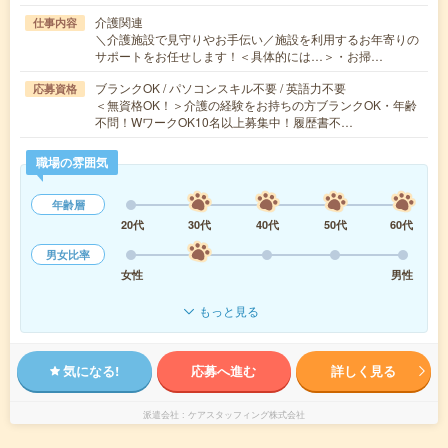
介護関連
仕事内容
＼介護施設で見守りやお手伝い／施設を利用するお年寄りの
サポートをお任せします！＜具体的には…＞・お掃…
ブランクOK / パソコンスキル不要 / 英語力不要
応募資格
＜無資格OK！＞介護の経験をお持ちの方ブランクOK・年齢
不問！WワークOK10名以上募集中！履歴書不…
職場の雰囲気
年齢層
20代
30代
40代
50代
60代
男女比率
女性
男性
もっと見る
気になる!
応募へ進む
詳しく見る
派遣会社
ケアスタッフィング株式会社