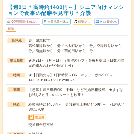
【週2日＊高時給1400円～】シニア向けマンシ
ョンで食事の配膳や見守り＊介護
交通費別途支給あり
土日祝日が休み
残業なし
WEB登録OK
派遣
香川県高松市
勤務地
高松築港駅から---分／木太町駅から---分／空港通り駅から---
分／鬼無駅から---分／西前田駅から---分
★週2日～（月～日） ※希望のシフトを毎月提出（日数と曜
曜日頻度
日の組み合わせや固定も可）
★【日勤のみ】1日5時間～OK！≪シフト例≫9:00～
時間
14:0010:00～15:0012:00～1…
【急募】即日勤務OK！中旬～など開始日相談可 ★まずは
期間
お試し2カ月～のスタートも歓迎！
経験者時給1400円～ 介護福祉士時給1450円～ ※日払い/
時給
週払いOK
交通費
交通費全額支給
介護関連