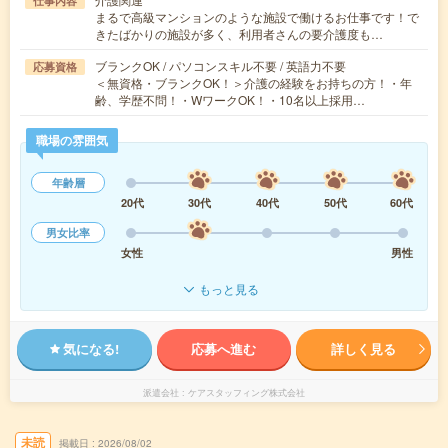
仕事内容
まるで高級マンションのような施設で働けるお仕事です！で
きたばかりの施設が多く、利用者さんの要介護度も…
ブランクOK / パソコンスキル不要 / 英語力不要
応募資格
＜無資格・ブランクOK！＞介護の経験をお持ちの方！・年
齢、学歴不問！・WワークOK！・10名以上採用…
職場の雰囲気
年齢層
20代
30代
40代
50代
60代
男女比率
女性
男性
もっと見る
気になる!
応募へ進む
詳しく見る
派遣会社
ケアスタッフィング株式会社
未読
掲載日
2026/08/02