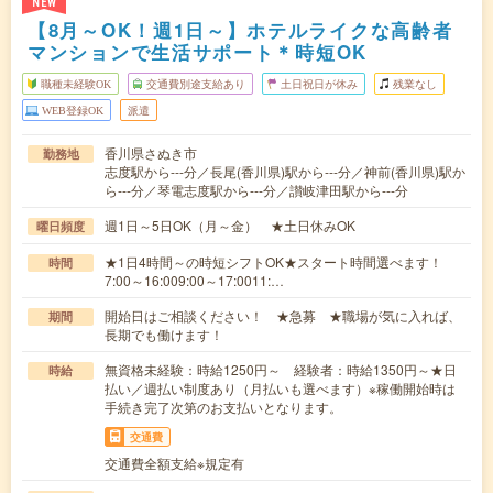
NEW
【8月～OK！週1日～】ホテルライクな高齢者
マンションで生活サポート＊時短OK
職種未経験OK
交通費別途支給あり
土日祝日が休み
残業なし
WEB登録OK
派遣
香川県さぬき市
勤務地
志度駅から---分／長尾(香川県)駅から---分／神前(香川県)駅か
ら---分／琴電志度駅から---分／讃岐津田駅から---分
週1日～5日OK（月～金） ★土日休みOK
曜日頻度
★1日4時間～の時短シフトOK★スタート時間選べます！
時間
7:00～16:009:00～17:0011:…
開始日はご相談ください！ ★急募 ★職場が気に入れば、
期間
長期でも働けます！
無資格未経験：時給1250円～ 経験者：時給1350円～★日
時給
払い／週払い制度あり（月払いも選べます）※稼働開始時は
手続き完了次第のお支払いとなります。
交通費
交通費全額支給※規定有