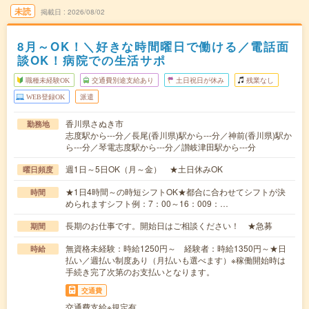
未読
掲載日
2026/08/02
8月～OK！＼好きな時間曜日で働ける／電話面
談OK！病院での生活サポ
職種未経験OK
交通費別途支給あり
土日祝日が休み
残業なし
WEB登録OK
派遣
香川県さぬき市
勤務地
志度駅から---分／長尾(香川県)駅から---分／神前(香川県)駅か
ら---分／琴電志度駅から---分／讃岐津田駅から---分
週1日～5日OK（月～金） ★土日休みOK
曜日頻度
★1日4時間～の時短シフトOK★都合に合わせてシフトが決
時間
められますシフト例：7：00～16：009：…
長期のお仕事です。開始日はご相談ください！ ★急募
期間
無資格未経験：時給1250円～ 経験者：時給1350円～★日
時給
払い／週払い制度あり（月払いも選べます）※稼働開始時は
手続き完了次第のお支払いとなります。
交通費
交通費支給※規定有