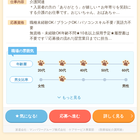
介護関連
仕事内容
＊入居者の方の「ありがとう」が嬉しい＊お年寄りを笑顔に
する介護のお仕事です。おじいちゃん、おばあちゃ…
職種未経験OK / ブランクOK / パソコンスキル不要 / 英語力不
応募資格
要
無資格・未経験OK年齢不問★10名以上採用予定★履歴書は
不要です▽応募後の流れ1)翌営業日までに担当…
職場の雰囲気
年齢層
20代
30代
40代
50代
60代
男女比率
女性
男性
もっと見る
気になる!
応募へ進む
詳しく見る
派遣会社
マンパワーグループ株式会社 ケアサービス事業部 （医療福祉介護関連）