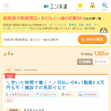
メニュー
気になる!
ログイン
検索
長尾(香川県)駅周辺
×
友だちと一緒の応募OK
のお仕事一覧
長尾(香川県)駅の派遣のお仕事情報です。
オフィスワーク・事務系
、
営業・販売・サー
ビス系
、
クリエイティブ系
などのお仕事を取り揃えています。友だちと一緒の応募OK
の条件の他に、
交通費別途支給あり
、
職種未経験OK
、
週4日勤務
などのこだわり条件
も取り揃えています。
条件の変更
長尾(香川県)駅周辺 / 友だちと一緒の応募OK
4
1,325
全
件
平均時給:
円
時給順
新着順
未読
掲載日
2026/08/06
NEW
＼空いた時間で働く！／日払いOK×1勤務2.5万
円も可！施設での見回りなど
交通費別途支給あり
土日祝日が休み
残業なし
WEB登録OK
派遣
香川県さぬき市
勤務地