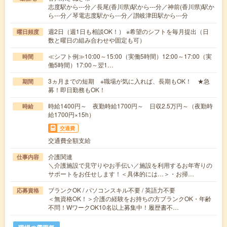
志度駅から---分／長尾(香川県)駅から---分／神前(香川県)駅か
ら---分／琴電志度駅から---分／讃岐津田駅から---分
週2日（週1日も相談OK！） ※希望のシフトを毎月提出（日
曜日頻度
数と曜日の組み合わせや固定も可）
≪シフト例≫10:00～15:00（実働5時間）12:00～17:00（実
時間
働5時間）17:00～翌1…
3ヵ月までの短期 ※職場が気に入れば、長期もOK！ ★急
期間
募！即日勤務もOK！
時給1400円～ 夜勤時給1700円～ 日収2.5万円～（夜勤時
時給
給1700円×15h）
交通費
交通費全額支給
介護関連
仕事内容
＼介護施設で見守りやお手伝い／施設を利用するお年寄りの
サポートをお任せします！＜具体的には…＞・お掃…
ブランクOK / パソコンスキル不要 / 英語力不要
応募資格
＜無資格OK！＞介護の経験をお持ちの方ブランクOK・年齢
不問！WワークOK10名以上募集中！履歴書不…