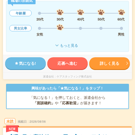
職場の雰囲気
年齢層
20代
30代
40代
50代
60代
男女比率
女性
男性
もっと見る
気になる!
応募へ進む
詳しく見る
派遣会社
ケアスタッフィング株式会社
興味があったら「★気になる！」をタップ！
「気になる！」を押しておくと、派遣会社から
「面談確約」
や
「応募歓迎」
が届きます！
未読
掲載日
2026/08/06
NEW