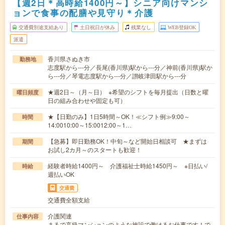
【週2日＊高時給1400円～】シニア向けマンシ
ョンで食事の配膳や見守り＊介護
交通費別途支給あり
土日祝日が休み
残業なし
WEB登録OK
派遣
香川県さぬき市
勤務地
志度駅から---分／長尾(香川県)駅から---分／神前(香川県)駅か
ら---分／琴電志度駅から---分／讃岐津田駅から---分
★週2日～（月～日） ※希望のシフトを毎月提出（日数と曜
曜日頻度
日の組み合わせや固定も可）
★【日勤のみ】1日5時間～OK！≪シフト例≫9:00～
時間
14:0010:00～15:0012:00～1…
【急募】即日勤務OK！中旬～など開始日相談可 ★まずは
期間
お試し2カ月～のスタートも歓迎！
経験者時給1400円～ 介護福祉士時給1450円～ ※日払い/
時給
週払いOK
交通費
交通費全額支給
介護関連
仕事内容
まるで高級マンションのような施設で働けるお仕事です！で