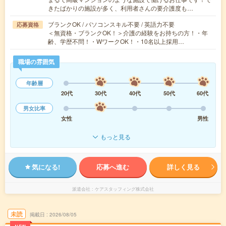
きたばかりの施設が多く、利用者さんの要介護度も…
ブランクOK / パソコンスキル不要 / 英語力不要
応募資格
＜無資格・ブランクOK！＞介護の経験をお持ちの方！・年
齢、学歴不問！・WワークOK！・10名以上採用…
職場の雰囲気
年齢層
20代
30代
40代
50代
60代
男女比率
女性
男性
もっと見る
気になる!
応募へ進む
詳しく見る
派遣会社
ケアスタッフィング株式会社
未読
掲載日
2026/08/05