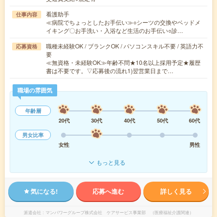
看護助手
仕事内容
≪病院でちょっとしたお手伝い≫○シーツの交換やベッドメ
イキング〇お手洗い・入浴など生活のお手伝い○診…
職種未経験OK / ブランクOK / パソコンスキル不要 / 英語力不
応募資格
要
≪無資格・未経験OK≫年齢不問★10名以上採用予定★履歴
書は不要です。▽応募後の流れ1)翌営業日まで…
職場の雰囲気
年齢層
20代
30代
40代
50代
60代
男女比率
女性
男性
もっと見る
気になる!
応募へ進む
詳しく見る
派遣会社
マンパワーグループ株式会社 ケアサービス事業部 （医療福祉介護関連）