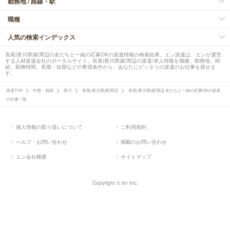
勤務地 / 路線・駅
職種
人気の検索インデックス
長尾(香川県)駅周辺の友だちと一緒の応募OKの派遣情報の検索結果。エン派遣は、エンが運営
する人材派遣会社のポータルサイト。長尾(香川県)駅周辺の派遣/求人情報を職種、勤務地、時
給、勤務時間、長期・短期などの希望条件から、あなたにピッタリの派遣のお仕事を探せま
す。
派遣TOP
中国・四国
香川
長尾(香川県)駅周辺
長尾(香川県)駅周辺 友だちと一緒の応募OKの派遣
の仕事一覧
個人情報の取り扱いについて
ご利用規約
ヘルプ・お問い合わせ
掲載のお問い合わせ
エン会社概要
サイトマップ
Copyright © en Inc.