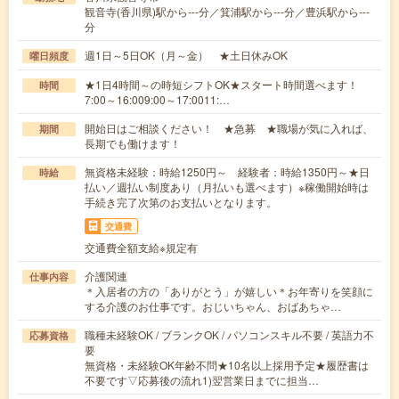
観音寺(香川県)駅から---分／箕浦駅から---分／豊浜駅から---
分
週1日～5日OK（月～金） ★土日休みOK
曜日頻度
★1日4時間～の時短シフトOK★スタート時間選べます！
時間
7:00～16:009:00～17:0011:…
開始日はご相談ください！ ★急募 ★職場が気に入れば、
期間
長期でも働けます！
無資格未経験：時給1250円～ 経験者：時給1350円～★日
時給
払い／週払い制度あり（月払いも選べます）※稼働開始時は
手続き完了次第のお支払いとなります。
交通費
交通費全額支給※規定有
介護関連
仕事内容
＊入居者の方の「ありがとう」が嬉しい＊お年寄りを笑顔に
する介護のお仕事です。おじいちゃん、おばあちゃ…
職種未経験OK / ブランクOK / パソコンスキル不要 / 英語力不
応募資格
要
無資格・未経験OK年齢不問★10名以上採用予定★履歴書は
不要です▽応募後の流れ1)翌営業日までに担当…