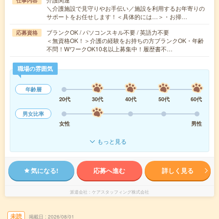
仕事内容
＼介護施設で見守りやお手伝い／施設を利用するお年寄りの
サポートをお任せします！＜具体的には…＞・お掃…
ブランクOK / パソコンスキル不要 / 英語力不要
応募資格
＜無資格OK！＞介護の経験をお持ちの方ブランクOK・年齢
不問！WワークOK10名以上募集中！履歴書不…
職場の雰囲気
年齢層
20代
30代
40代
50代
60代
男女比率
女性
男性
もっと見る
気になる!
応募へ進む
詳しく見る
派遣会社
ケアスタッフィング株式会社
未読
掲載日
2026/08/01