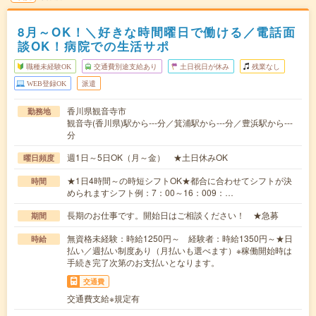
8月～OK！＼好きな時間曜日で働ける／電話面
談OK！病院での生活サポ
職種未経験OK
交通費別途支給あり
土日祝日が休み
残業なし
WEB登録OK
派遣
香川県観音寺市
勤務地
観音寺(香川県)駅から---分／箕浦駅から---分／豊浜駅から---
分
週1日～5日OK（月～金） ★土日休みOK
曜日頻度
★1日4時間～の時短シフトOK★都合に合わせてシフトが決
時間
められますシフト例：7：00～16：009：…
長期のお仕事です。開始日はご相談ください！ ★急募
期間
無資格未経験：時給1250円～ 経験者：時給1350円～★日
時給
払い／週払い制度あり（月払いも選べます）※稼働開始時は
手続き完了次第のお支払いとなります。
交通費
交通費支給※規定有