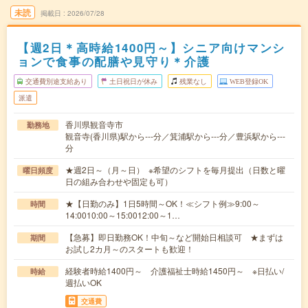
未読
掲載日
2026/07/28
【週2日＊高時給1400円～】シニア向けマンシ
ョンで食事の配膳や見守り＊介護
交通費別途支給あり
土日祝日が休み
残業なし
WEB登録OK
派遣
香川県観音寺市
勤務地
観音寺(香川県)駅から---分／箕浦駅から---分／豊浜駅から---
分
★週2日～（月～日） ※希望のシフトを毎月提出（日数と曜
曜日頻度
日の組み合わせや固定も可）
★【日勤のみ】1日5時間～OK！≪シフト例≫9:00～
時間
14:0010:00～15:0012:00～1…
【急募】即日勤務OK！中旬～など開始日相談可 ★まずは
期間
お試し2カ月～のスタートも歓迎！
経験者時給1400円～ 介護福祉士時給1450円～ ※日払い/
時給
週払いOK
交通費