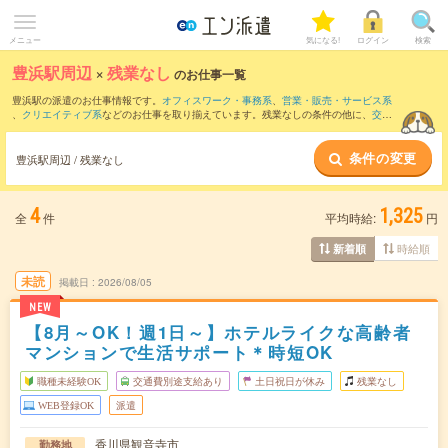
メニュー
気になる!
ログイン
検索
豊浜駅周辺
×
残業なし
のお仕事一覧
豊浜駅の派遣のお仕事情報です。
オフィスワーク・事務系
、
営業・販売・サービス系
、
クリエイティブ系
などのお仕事を取り揃えています。残業なしの条件の他に、
交通
費別途支給あり
、
職種未経験OK
、
友だちと一緒の応募OK
などのこだわり条件も取り
揃えています。
条件の変更
豊浜駅周辺 / 残業なし
4
1,325
全
件
平均時給:
円
時給順
新着順
未読
掲載日
2026/08/05
NEW
【8月～OK！週1日～】ホテルライクな高齢者
マンションで生活サポート＊時短OK
職種未経験OK
交通費別途支給あり
土日祝日が休み
残業なし
WEB登録OK
派遣
香川県観音寺市
勤務地