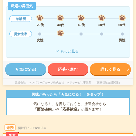
職場の雰囲気
年齢層
20代
30代
40代
50代
60代
男女比率
女性
男性
もっと見る
気になる!
応募へ進む
詳しく見る
派遣会社
マンパワーグループ株式会社 ケアサービス事業部 （医療福祉介護関連）
興味があったら「★気になる！」をタップ！
「気になる！」を押しておくと、派遣会社から
「面談確約」
や
「応募歓迎」
が届きます！
未読
掲載日
2026/08/05
NEW