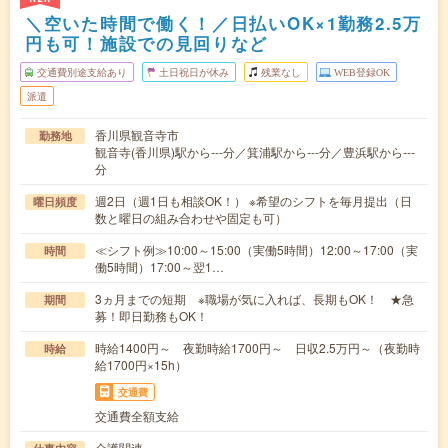
＼空いた時間で働く！／日払いOK×1勤務2.5万
円も可！施設での見回りなど
交通費別途支給あり
土日祝日が休み
残業なし
WEB登録OK
派遣
香川県観音寺市
勤務地
観音寺(香川県)駅から---分／箕浦駅から---分／豊浜駅から---
分
週2日（週1日も相談OK！） ※希望のシフトを毎月提出（日
曜日頻度
数と曜日の組み合わせや固定も可）
≪シフト例≫10:00～15:00（実働5時間）12:00～17:00（実
時間
働5時間）17:00～翌1…
3ヵ月までの短期 ※職場が気に入れば、長期もOK！ ★急
期間
募！即日勤務もOK！
時給1400円～ 夜勤時給1700円～ 日収2.5万円～（夜勤時
時給
給1700円×15h）
交通費
交通費全額支給
介護関連