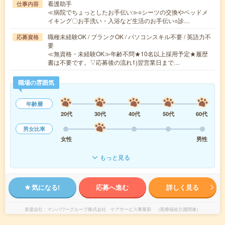
看護助手
仕事内容
≪病院でちょっとしたお手伝い≫○シーツの交換やベッドメ
イキング〇お手洗い・入浴など生活のお手伝い○診…
職種未経験OK / ブランクOK / パソコンスキル不要 / 英語力不
応募資格
要
≪無資格・未経験OK≫年齢不問★10名以上採用予定★履歴
書は不要です。▽応募後の流れ1)翌営業日まで…
職場の雰囲気
年齢層
20代
30代
40代
50代
60代
男女比率
女性
男性
もっと見る
気になる!
応募へ進む
詳しく見る
派遣会社
マンパワーグループ株式会社 ケアサービス事業部 （医療福祉介護関連）