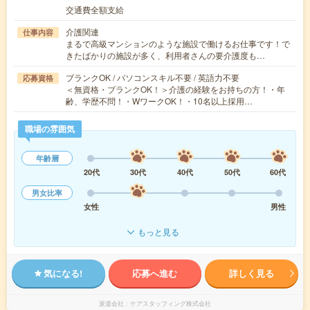
交通費全額支給
介護関連
仕事内容
まるで高級マンションのような施設で働けるお仕事です！で
きたばかりの施設が多く、利用者さんの要介護度も…
ブランクOK / パソコンスキル不要 / 英語力不要
応募資格
＜無資格・ブランクOK！＞介護の経験をお持ちの方！・年
齢、学歴不問！・WワークOK！・10名以上採用…
職場の雰囲気
年齢層
20代
30代
40代
50代
60代
男女比率
女性
男性
もっと見る
気になる!
応募へ進む
詳しく見る
派遣会社
ケアスタッフィング株式会社