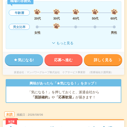
職場の雰囲気
年齢層
20代
30代
40代
50代
60代
男女比率
女性
男性
もっと見る
気になる!
応募へ進む
詳しく見る
派遣会社
マンパワーグループ株式会社 ケアサービス事業部 （医療福祉介護関連）
興味があったら「★気になる！」をタップ！
「気になる！」を押しておくと、派遣会社から
「面談確約」
や
「応募歓迎」
が届きます！
未読
掲載日
2026/08/06
NEW