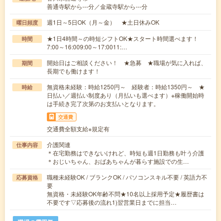
善通寺駅から---分／金蔵寺駅から---分
週1日～5日OK（月～金） ★土日休みOK
曜日頻度
★1日4時間～の時短シフトOK★スタート時間選べます！
時間
7:00～16:009:00～17:0011:…
開始日はご相談ください！ ★急募 ★職場が気に入れば、
期間
長期でも働けます！
無資格未経験：時給1250円～ 経験者：時給1350円～ ★
時給
日払い／週払い制度あり（月払いも選べます）※稼働開始時
は手続き完了次第のお支払いとなります。
交通費
交通費全額支給※規定有
介護関連
仕事内容
＊在宅勤務はできないけれど、時短も週1日勤務も叶う介護
＊おじいちゃん、おばあちゃんが暮らす施設での生…
職種未経験OK / ブランクOK / パソコンスキル不要 / 英語力不
応募資格
要
無資格・未経験OK年齢不問★10名以上採用予定★履歴書は
不要です▽応募後の流れ1)翌営業日までに担当…