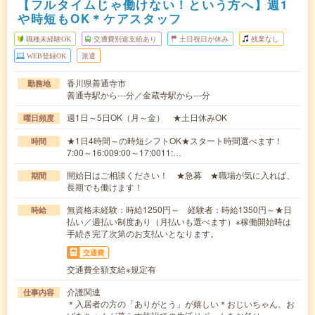
【フルタイムじゃ働けない！という方へ】週1
や時短もOK＊ケアスタッフ
職種未経験OK
交通費別途支給あり
土日祝日が休み
残業なし
WEB登録OK
派遣
香川県善通寺市
勤務地
善通寺駅から---分／金蔵寺駅から---分
週1日～5日OK（月～金） ★土日休みOK
曜日頻度
★1日4時間～の時短シフトOK★スタート時間選べます！
時間
7:00～16:009:00～17:0011:…
開始日はご相談ください！ ★急募 ★職場が気に入れば、
期間
長期でも働けます！
無資格未経験：時給1250円～ 経験者：時給1350円～★日
時給
払い／週払い制度あり（月払いも選べます）※稼働開始時は
手続き完了次第のお支払いとなります。
交通費
交通費全額支給※規定有
介護関連
仕事内容
＊入居者の方の「ありがとう」が嬉しい＊おじいちゃん、お