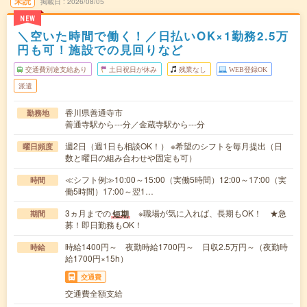
未読
掲載日
2026/08/05
NEW
＼空いた時間で働く！／日払いOK×1勤務2.5万
円も可！施設での見回りなど
交通費別途支給あり
土日祝日が休み
残業なし
WEB登録OK
派遣
香川県善通寺市
勤務地
善通寺駅から---分／金蔵寺駅から---分
週2日（週1日も相談OK！） ※希望のシフトを毎月提出（日
曜日頻度
数と曜日の組み合わせや固定も可）
≪シフト例≫10:00～15:00（実働5時間）12:00～17:00（実
時間
働5時間）17:00～翌1…
3ヵ月までの
※職場が気に入れば、長期もOK！ ★急
短期
期間
募！即日勤務もOK！
時給1400円～ 夜勤時給1700円～ 日収2.5万円～（夜勤時
時給
給1700円×15h）
交通費
交通費全額支給