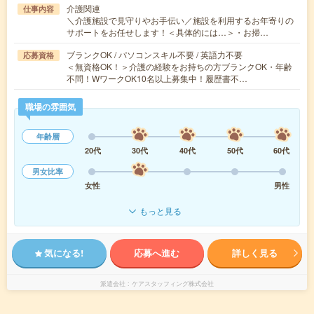
介護関連
仕事内容
＼介護施設で見守りやお手伝い／施設を利用するお年寄りの
サポートをお任せします！＜具体的には…＞・お掃…
ブランクOK / パソコンスキル不要 / 英語力不要
応募資格
＜無資格OK！＞介護の経験をお持ちの方ブランクOK・年齢
不問！WワークOK10名以上募集中！履歴書不…
職場の雰囲気
年齢層
20代
30代
40代
50代
60代
男女比率
女性
男性
もっと見る
気になる!
応募へ進む
詳しく見る
派遣会社
ケアスタッフィング株式会社