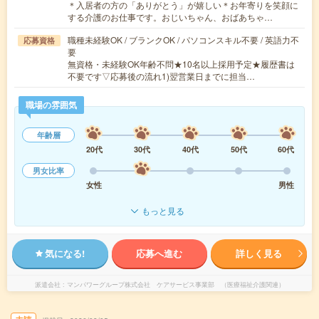
＊入居者の方の「ありがとう」が嬉しい＊お年寄りを笑顔に
する介護のお仕事です。おじいちゃん、おばあちゃ…
職種未経験OK / ブランクOK / パソコンスキル不要 / 英語力不
応募資格
要
無資格・未経験OK年齢不問★10名以上採用予定★履歴書は
不要です▽応募後の流れ1)翌営業日までに担当…
職場の雰囲気
年齢層
20代
30代
40代
50代
60代
男女比率
女性
男性
もっと見る
気になる!
応募へ進む
詳しく見る
派遣会社
マンパワーグループ株式会社 ケアサービス事業部 （医療福祉介護関連）