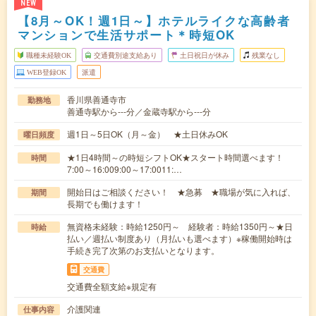
NEW
【8月～OK！週1日～】ホテルライクな高齢者
マンションで生活サポート＊時短OK
職種未経験OK
交通費別途支給あり
土日祝日が休み
残業なし
WEB登録OK
派遣
香川県善通寺市
勤務地
善通寺駅から---分／金蔵寺駅から---分
週1日～5日OK（月～金） ★土日休みOK
曜日頻度
★1日4時間～の時短シフトOK★スタート時間選べます！
時間
7:00～16:009:00～17:0011:…
開始日はご相談ください！ ★急募 ★職場が気に入れば、
期間
長期でも働けます！
無資格未経験：時給1250円～ 経験者：時給1350円～★日
時給
払い／週払い制度あり（月払いも選べます）※稼働開始時は
手続き完了次第のお支払いとなります。
交通費
交通費全額支給※規定有
介護関連
仕事内容