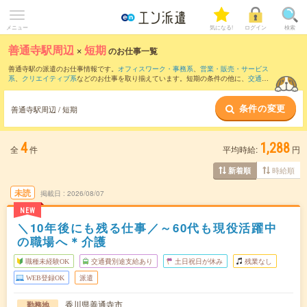
メニュー
気になる!
ログイン
検索
善通寺駅周辺
×
短期
のお仕事一覧
善通寺駅の派遣のお仕事情報です。
オフィスワーク・事務系
、
営業・販売・サービス
系
、
クリエイティブ系
などのお仕事を取り揃えています。短期の条件の他に、
交通費
別途支給あり
、
職種未経験OK
、
友だちと一緒の応募OK
などでもお探し頂けます。
条件の変更
善通寺駅周辺 / 短期
4
1,288
全
件
平均時給:
円
時給順
新着順
未読
掲載日
2026/08/07
NEW
＼10年後にも残る仕事／～60代も現役活躍中
の職場へ＊介護
職種未経験OK
交通費別途支給あり
土日祝日が休み
残業なし
WEB登録OK
派遣
香川県善通寺市
勤務地