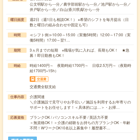
公文明駅から---分／農学部前駅から---分／池戸駅から---分／
井戸駅から---分／白山(香川県)駅から---分
週2日（週1日も相談OK！） ※希望のシフトを毎月提出（日
曜日頻度
数と曜日の組み合わせや固定も可）
≪シフト例≫10:00～15:00（実働5時間）12:00～17:00（実
時間
働5時間）17:00～翌1…
3ヵ月までの短期 ※職場が気に入れば、長期もOK！ ★急
期間
募！即日勤務もOK！
時給1400円～ 夜勤時給1700円～ 日収2.5万円～（夜勤時
時給
給1700円×15h）
交通費
交通費全額支給
介護関連
仕事内容
＼介護施設で見守りやお手伝い／施設を利用するお年寄りの
サポートをお任せします！＜具体的には…＞・お掃…
ブランクOK / パソコンスキル不要 / 英語力不要
応募資格
＜無資格OK！＞介護の経験をお持ちの方ブランクOK・年齢
不問！WワークOK10名以上募集中！履歴書不…