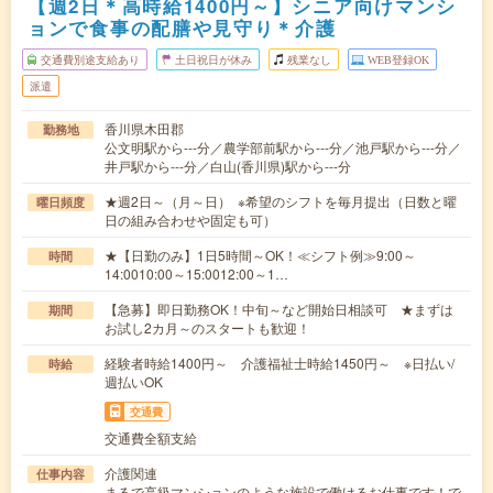
【週2日＊高時給1400円～】シニア向けマンシ
ョンで食事の配膳や見守り＊介護
交通費別途支給あり
土日祝日が休み
残業なし
WEB登録OK
派遣
香川県木田郡
勤務地
公文明駅から---分／農学部前駅から---分／池戸駅から---分／
井戸駅から---分／白山(香川県)駅から---分
★週2日～（月～日） ※希望のシフトを毎月提出（日数と曜
曜日頻度
日の組み合わせや固定も可）
★【日勤のみ】1日5時間～OK！≪シフト例≫9:00～
時間
14:0010:00～15:0012:00～1…
【急募】即日勤務OK！中旬～など開始日相談可 ★まずは
期間
お試し2カ月～のスタートも歓迎！
経験者時給1400円～ 介護福祉士時給1450円～ ※日払い/
時給
週払いOK
交通費
交通費全額支給
介護関連
仕事内容
まるで高級マンションのような施設で働けるお仕事です！で