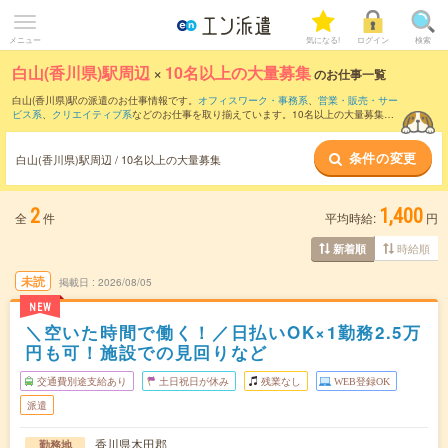
メニュー
気になる!
ログイン
検索
白山(香川県)駅周辺
×
10名以上の大量募集
のお仕事一覧
白山(香川県)駅の派遣のお仕事情報です。
オフィスワーク・事務系
、
営業・販売・サー
ビス系
、
クリエイティブ系
などのお仕事を取り揃えています。10名以上の大量募集の
条件の他に、
交通費別途支給あり
、
職種未経験OK
、
友だちと一緒の応募OK
などのこ
だわり条件も取り揃えています。
条件の変更
白山(香川県)駅周辺 / 10名以上の大量募集
2
1,400
全
件
平均時給:
円
時給順
新着順
未読
掲載日
2026/08/05
NEW
＼空いた時間で働く！／日払いOK×1勤務2.5万
円も可！施設での見回りなど
交通費別途支給あり
土日祝日が休み
残業なし
WEB登録OK
派遣
香川県木田郡
勤務地