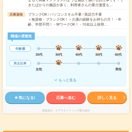
きたばかりの施設が多く、利用者さんの要介護度も…
ブランクOK / パソコンスキル不要 / 英語力不要
応募資格
＜無資格・ブランクOK！＞介護の経験をお持ちの方！・年
齢、学歴不問！・WワークOK！・10名以上採用…
職場の雰囲気
年齢層
20代
30代
40代
50代
60代
男女比率
女性
男性
もっと見る
気になる!
応募へ進む
詳しく見る
派遣会社
ケアスタッフィング株式会社