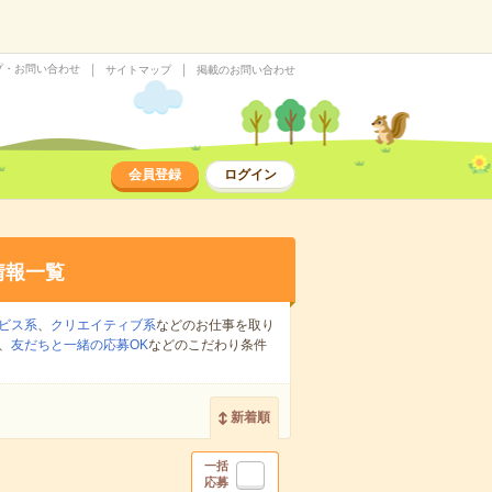
プ・お問い合わせ
サイトマップ
掲載のお問い合わせ
会員登録
ログイン
情報一覧
ビス系
、
クリエイティブ系
などのお仕事を取り
、
友だちと一緒の応募OK
などのこだわり条件
新着順
一括
応募