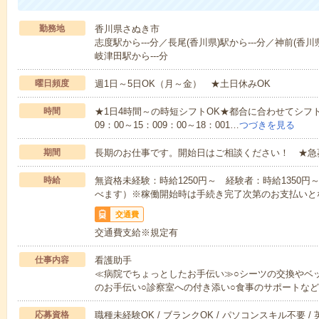
勤務地
香川県さぬき市
志度駅から---分／長尾(香川県)駅から---分／神前(香川
岐津田駅から---分
曜日頻度
週1日～5日OK（月～金） ★土日休みOK
時間
★1日4時間～の時短シフトOK★都合に合わせてシフト
09：00～15：009：00～18：001…
つづきを見る
期間
長期のお仕事です。開始日はご相談ください！ ★急
時給
無資格未経験：時給1250円～ 経験者：時給1350
べます）※稼働開始時は手続き完了次第のお支払いと
交通費
交通費支給※規定有
仕事内容
看護助手
≪病院でちょっとしたお手伝い≫○シーツの交換やベ
のお手伝い○診察室への付き添い○食事のサポートな
応募資格
職種未経験OK / ブランクOK / パソコンスキル不要 /