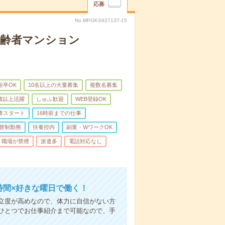
応募
No.MPGKS927137-15
高齢者マンション
新卒OK
10名以上の大量募集
複数名募集
0歳以上活躍
しゅふ歓迎
WEB登録OK
降スタート
16時前までの仕事
替制勤務
扶養控内
副業・WワークOK
職場が禁煙
派遣多
電話対応なし
時間×好きな曜日で働く！
立度が高めなので、体力に自信がない方
ひとつでお仕事紹介まで可能なので、手