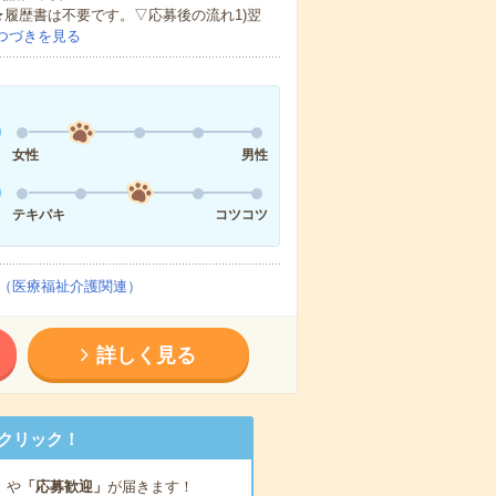
★履歴書は不要です。▽応募後の流れ1)翌
つづきを見る
女性
男性
テキパキ
コツコツ
（医療福祉介護関連）
詳しく見る
クリック！
」
や
「応募歓迎」
が届きます！