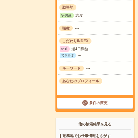
勤務地
志度
駅/路線
職種
---
こだわりINDEX
週4日勤務
絶対
---
できれば
キーワード
---
あなたのプロフィール
---
条件の変更
他の検索結果を見る
勤務地でお仕事情報をさがす