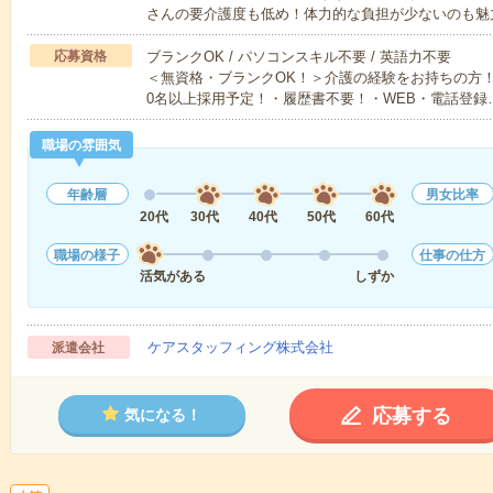
さんの要介護度も低め！体力的な負担が少ないのも魅
応募資格
ブランクOK / パソコンスキル不要 / 英語力不要
＜無資格・ブランクOK！＞介護の経験をお持ちの方！
0名以上採用予定！・履歴書不要！・WEB・電話登録
職場の雰囲気
年齢層
男女比率
20代
30代
40代
50代
60代
職場の様子
仕事の仕方
活気がある
しずか
ケアスタッフィング株式会社
派遣会社
応募する
気になる！