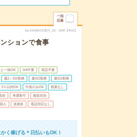
一括
応募
No.CSINGCS香川_06・SNR【本社】
マンションで食事
と一緒OK
OA不要
英語不要
週2～3日勤務
週4日勤務
週5日勤務
5ｈ以内OK
午後のみOK
残業なし
支給
車通勤可
服装自由
国人
派遣多
電話対応なし
にかく稼げる＊日払いもOK！