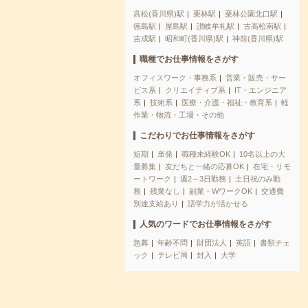
高松(香川県)駅
栗林駅
栗林公園北口駅
徳島駅
屋島駅
讃岐牟礼駅
古高松南駅
吉成駅
昭和町(香川県)駅
神前(香川県)駅
職種でお仕事情報をさがす
オフィスワーク・事務系
営業・販売・サー
ビス系
クリエイティブ系
IT・エンジニア
系
技術系
医療・介護・福祉・教育系
軽
作業・物流・工場・その他
こだわりでお仕事情報をさがす
短期
単発
職種未経験OK
10名以上の大
量募集
友だちと一緒の応募OK
在宅・リモ
ートワーク
週2～3日勤務
土日祝のみ勤
務
残業なし
副業・WワークOK
交通費
別途支給あり
語学力が活かせる
人気のワードでお仕事情報をさがす
急募
年齢不問
財団法人
英語
書類チェ
ック
テレビ局
封入
大学