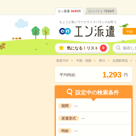
エン派遣
3645
件
エンバイト
7216
件
ちょうど良いワークライフバランスが叶う
中国・
気になる！リスト
0
保存し
派遣TOP
中国・四国
香川
志度駅周辺
,
1
2
9
3
平均時給:
円
設定中の検索条件
期間
---
派遣形式
---
時給
---