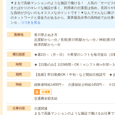
▼まるで高級マンションのような施設で働ける！ 人気の「サービス
きたばかりのキレイな施設が多く、利用者の介護度は低め。見回りや
な負担が少ないのもオススメなポイントです！▼なんでそんなに稼げる
のネットワークと資金力があるから、業界最高水準の高時給でお仕事
ンセ…
つづきを見る
勤務地
香川県さぬき市
志度駅から---分／長尾(香川県)駅から---分／神前(香川
岐津田駅から---分
曜日頻度
★週2日～（月～日） ※希望のシフトを毎月提出（
時間
★【日勤のみ】1日5時間～OK！≪シフト例≫9:00～14:001
期間
【急募】即日勤務OK！中旬～など開始日相談可 ★
時給
経験者時給1400円～ 介護福祉士時給1450円～ ※日
交通費
交通費全額支給
仕事内容
介護関連
まるで高級マンションのような施設で働けるお仕事で