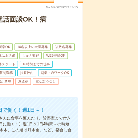
No.MPGKS927137-15
電話面談OK！病
新卒OK
10名以上の大量募集
複数名募集
0歳以上活躍
しゅふ歓迎
WEB登録OK
降スタート
16時前までの仕事
替制勤務
扶養控内
副業・WワークOK
場が禁煙
派遣多
電話対応なし
日で働く！週1日～！
さんに食事を運んだり、診察室まで付き
に働く！】週1日＆1日4時間～の時短
は水木、この週は月水金」など、都合に合