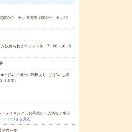
県)駅から---分／琴電志度駅から---分／讃
が決められますシフト例：7：00～16：0
募
円～★日払い／週払い制度あり（月払いも選
なります。
ッドメイキング〇お手洗い・入浴など生活
ど……
つづきを見る
 英語力不要