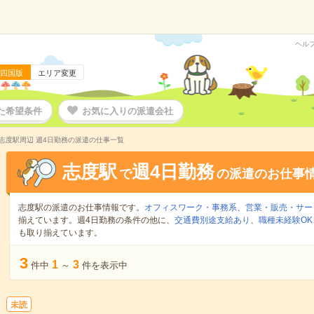
ヘル
四国版
エリア変更
た希望条件
お気に入りの派遣会社
志度駅周辺 週4日勤務の派遣の仕事一覧
志度駅
週4日勤務
で
の派遣のお仕事
志度駅の派遣のお仕事情報です。
オフィスワーク・事務系
、
営業・販売・サー
揃えています。週4日勤務の条件の他に、
交通費別途支給あり
、
職種未経験OK
も取り揃えています。
3
1
3
件中
～
件を表示中
未読