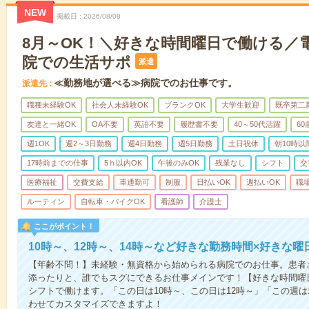
NEW
掲載日
2026/08/08
8月～OK！＼好きな時間曜日で働ける／
院での生活サポ
派遣
≪勤務地が選べる≫病院でのお仕事です。
派遣先
職種未経験OK
社会人未経験OK
ブランクOK
大学生歓迎
既卒第二
友達と一緒OK
OA不要
英語不要
履歴書不要
40～50代活躍
6
週1OK
週2～3日勤務
週4日勤務
週5日勤務
土日祝休
朝10時以
17時前までの仕事
5ｈ以内OK
午後のみOK
残業なし
シフト
交
医療福祉
交費支給
車通勤可
制服
日払いOK
週払いOK
職
ルーティン
自転車・バイクOK
看護師
介護士
ここがポイント！
10時～、12時～、14時～など好きな勤務時間×好きな曜
【年齢不問！】未経験・無資格から始められる病院でのお仕事。患者
添ったりと、誰でもスグにできるお仕事メインです！【好きな時間曜日
シフトで働けます。「この日は10時～、この日は12時～」「この週
わせてカスタマイズできますよ！