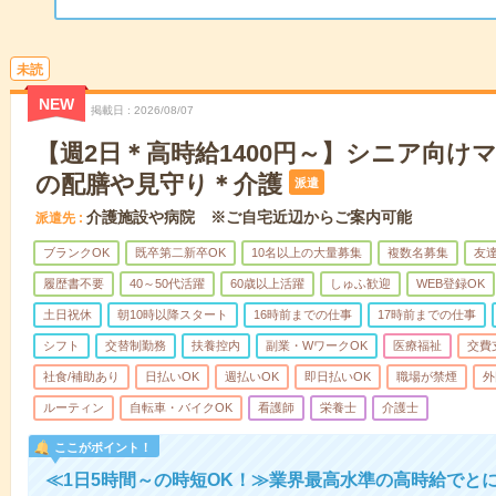
未読
NEW
掲載日
2026/08/07
【週2日＊高時給1400円～】シニア向け
の配膳や見守り＊介護
派遣
介護施設や病院 ※ご自宅近辺からご案内可能
派遣先
ブランクOK
既卒第二新卒OK
10名以上の大量募集
複数名募集
友達
履歴書不要
40～50代活躍
60歳以上活躍
しゅふ歓迎
WEB登録OK
土日祝休
朝10時以降スタート
16時前までの仕事
17時前までの仕事
シフト
交替制勤務
扶養控内
副業・WワークOK
医療福祉
交費
社食/補助あり
日払いOK
週払いOK
即日払いOK
職場が禁煙
外
ルーティン
自転車・バイクOK
看護師
栄養士
介護士
ここがポイント！
≪1日5時間～の時短OK！≫業界最高水準の高時給でと