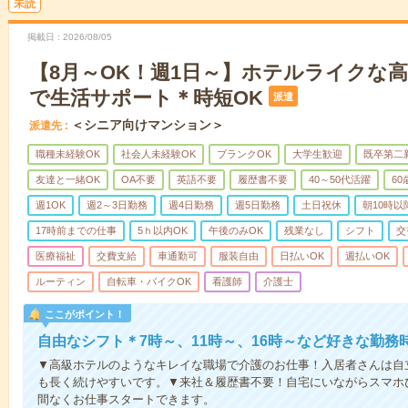
未読
掲載日
2026/08/05
【8月～OK！週1日～】ホテルライクな
で生活サポート＊時短OK
派遣
＜シニア向けマンション＞
派遣先
職種未経験OK
社会人未経験OK
ブランクOK
大学生歓迎
既卒第二
友達と一緒OK
OA不要
英語不要
履歴書不要
40～50代活躍
6
週1OK
週2～3日勤務
週4日勤務
週5日勤務
土日祝休
朝10時以
17時前までの仕事
5ｈ以内OK
午後のみOK
残業なし
シフト
交
医療福祉
交費支給
車通勤可
服装自由
日払いOK
週払いOK
ルーティン
自転車・バイクOK
看護師
介護士
ここがポイント！
自由なシフト＊7時～、11時～、16時～など好きな勤務
▼高級ホテルのようなキレイな職場で介護のお仕事！入居者さんは自
も長く続けやすいです。▼来社＆履歴書不要！自宅にいながらスマホ
間なくお仕事スタートできます。