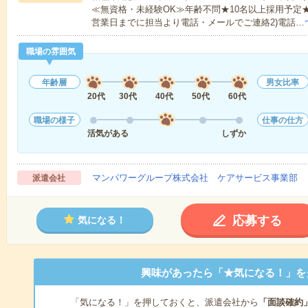
≪無資格・未経験OK≫年齢不問★10名以上採用予定
営業日までに担当より電話・メールでご連絡2)電話…
職場の雰囲気
年齢層
男女比率
20代
30代
40代
50代
60代
職場の様子
仕事の仕方
活気がある
しずか
マンパワーグループ株式会社 ケアサービス事業部 
派遣会社
応募する
気になる！
興味があったら「★気になる！」を
「気になる！」を押しておくと、派遣会社から
「面談確約