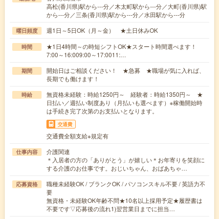
高松(香川県)駅から---分／木太町駅から---分／大町(香川県)駅
から---分／三条(香川県)駅から---分／水田駅から---分
週1日～5日OK（月～金） ★土日休みOK
曜日頻度
★1日4時間～の時短シフトOK★スタート時間選べます！
時間
7:00～16:009:00～17:0011:…
開始日はご相談ください！ ★急募 ★職場が気に入れば、
期間
長期でも働けます！
無資格未経験：時給1250円～ 経験者：時給1350円～ ★
時給
日払い／週払い制度あり（月払いも選べます）※稼働開始時
は手続き完了次第のお支払いとなります。
交通費
交通費全額支給※規定有
介護関連
仕事内容
＊入居者の方の「ありがとう」が嬉しい＊お年寄りを笑顔に
する介護のお仕事です。おじいちゃん、おばあちゃ…
職種未経験OK / ブランクOK / パソコンスキル不要 / 英語力不
応募資格
要
無資格・未経験OK年齢不問★10名以上採用予定★履歴書は
不要です▽応募後の流れ1)翌営業日までに担当…