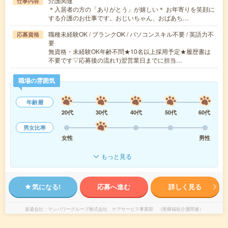
介護関連
仕事内容
＊入居者の方の「ありがとう」が嬉しい＊ お年寄りを笑顔に
する介護のお仕事です。おじいちゃん、おばあち…
職種未経験OK / ブランクOK / パソコンスキル不要 / 英語力不
応募資格
要
無資格・未経験OK年齢不問★10名以上採用予定★履歴書は
不要です▽応募後の流れ1)翌営業日までに担当…
職場の雰囲気
年齢層
20代
30代
40代
50代
60代
男女比率
女性
男性
もっと見る
気になる!
応募へ進む
詳しく見る
派遣会社
マンパワーグループ株式会社 ケアサービス事業部 （医療福祉介護関連）