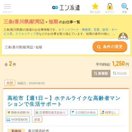
メニュー
気になる!
ログイン
検索
三条(香川県)駅周辺
×
短期
のお仕事一覧
三条(香川県)駅の派遣のお仕事情報です。
オフィスワーク・事務系
、
営業・販売・サー
ビス系
、
クリエイティブ系
などのお仕事を取り揃えています。短期の条件の他に、
交
通費別途支給あり
、
職種未経験OK
、
友だちと一緒の応募OK
などでもお探し頂けま
す。
条件の変更
三条(香川県)駅周辺 / 短期
2
1,250
全
件
平均時給:
円
時給順
新着順
未読
掲載日
2026/08/02
高松市【週1日～】ホテルライクな高齢者マン
ションで生活サポート
職種未経験OK
交通費別途支給あり
土日祝日が休み
残業なし
WEB登録OK
派遣
香川県高松市
勤務地